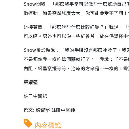
Snow問我：「那麼我平常可以做些什麼幫助自
做運動，如果突然強度太大，你可能會受不了啊！
她接著問：「那麼吃些什麼比較好呢？」我說：「
可以啊。另外也可以泡一些紅參片，放在保溫杯中
Snow覆診時說：「我的手腳沒有那麼冰冷了，
不是都像我一樣吃這個藥就行了。」我說：「不是
內阻、蛔蟲竄擾等等，治療的方案是不一樣的，需
嚴耀堅
註冊中醫師
撰文:
嚴耀堅
註冊中醫師
內容標籤