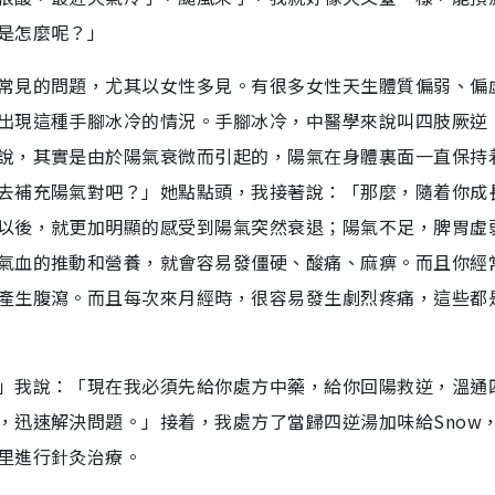
是怎麼呢？」
常見的問題，尤其以女性多見。有很多女性天生體質偏弱、偏
出現這種手腳冰冷的情況。手腳冰冷，中醫學來說叫四肢厥逆
說，其實是由於陽氣衰微而引起的，陽氣在身體裏面一直保持
去補充陽氣對吧？」她點點頭，我接著說：「那麼，隨着你成
以後，就更加明顯的感受到陽氣突然衰退；陽氣不足，脾胃虛
氣血的推動和營養，就會容易發僵硬、酸痛、麻痹。而且你經
產生腹瀉。而且每次來月經時，很容易發生劇烈疼痛，這些都
」我說：「現在我必須先給你處方中藥，給你回陽救逆，溫通
，迅速解決問題。」接着，我處方了當歸四逆湯加味給Snow
里進行針灸治療。