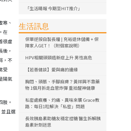
「生活晴報 今期至HIT推介」
虛寒、
生活訊息
。在
保單逆按自製長糧 | 充裕退休儲備 + 保
着很虛
障家人GET！（附個案說明）
長後，
HPV相關頭頸癌新症上升 男性高危
弱，不
常受
【若善健談】愛與痛的邊緣
是陽氣
胸悶、頭脹、手腳麻痺？黃祥興不靠藥
物 1個月拆走血管炸彈 重拾醒神健康
私密處痕癢、灼痛、異味來襲 Grace教
四肢。
路：每日1粒解決「私密」問題
，並且選
長效胰島素助糖友穩定控糖 醫生拆解胰
島素針劑迷思