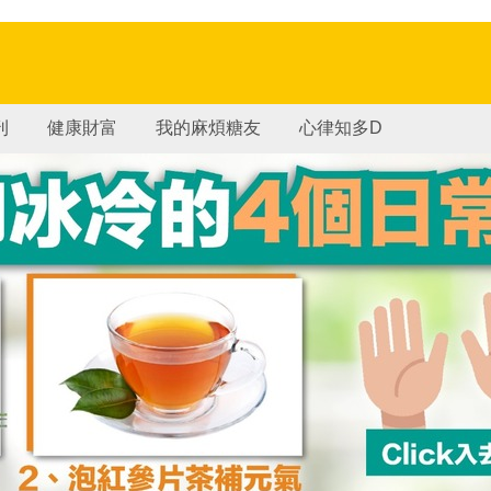
刊
健康財富
我的麻煩糖友
心律知多D