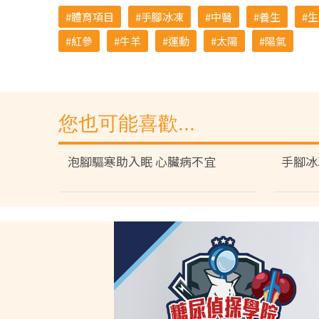
體育項目
手腳冰凍
中醫
養生
生
紅參
牛羊
運動
太陽
陽氣
您也可能喜歡...
泡腳驅寒助入眠 心臟病不宜
手腳冰