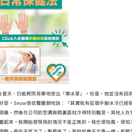
算在夏天，仍能輕而易舉地使出「寒冰掌」。但是，她並沒有因
好受。Snow很低聲膽顫地說：「其實我有這個手腳冰冷已經
很痛，然後在公司的空調房間裏面就冷得特別難受。其他人在
蓋起來。我開始發現我的情況不是正常的。我也很怕風，很怕
很酸，最近天氣冷了，颱風來了，我就好像天文臺一樣，能預