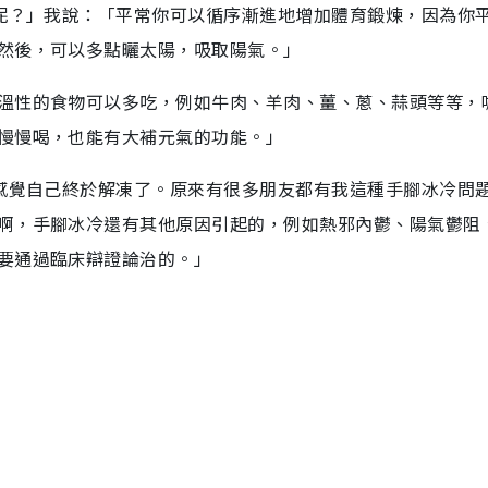
己呢？」我說：「平常你可以循序漸進地增加體育鍛煉，因為你
然後，可以多點曬太陽，吸取陽氣。」
溫性的食物可以多吃，例如牛肉、羊肉、薑、蔥、蒜頭等等，
慢慢喝，也能有大補元氣的功能。」
我感覺自己終於解凍了。原來有很多朋友都有我這種手腳冰冷問
啊，手腳冰冷還有其他原因引起的，例如熱邪內鬱、陽氣鬱阻
要通過臨床辯證論治的。」