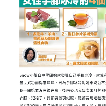
Snow小姐自中學開始就發現自己手腳冰冷，就
蓋世武功而得意洋洋，因為手腳冰冷對她來說並不
我一開始並沒有很在意。後來發現我每次來月經都
衣服、短裙子，我卻要蓋羽絨服，腿部要用毛毯覆
容易就頭痛。有時候也容易拉肚子，肩、頸、腰都