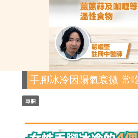
手腳冰冷因陽氣衰微 常
專欄