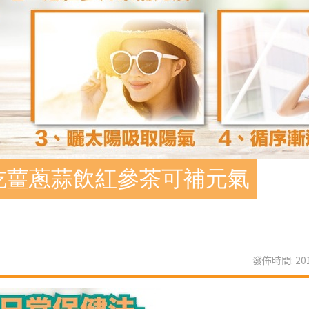
吃薑蔥蒜飲紅參茶可補元氣
發佈時間: 201