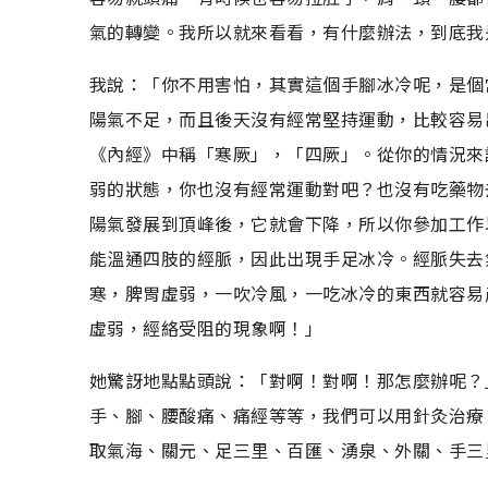
氣的轉變。我所以就來看看，有什麼辦法，到底我
我說：「你不用害怕，其實這個手腳冰冷呢，是個
陽氣不足，而且後天沒有經常堅持運動，比較容易
《內經》中稱「寒厥」，「四厥」。從你的情況來
弱的狀態，你也沒有經常運動對吧？也沒有吃藥物
陽氣發展到頂峰後，它就會下降，所以你參加工作
能溫通四肢的經脈，因此出現手足冰冷。經脈失去
寒，脾胃虛弱，一吹冷風，一吃冰冷的東西就容易
虛弱，經絡受阻的現象啊！」
她驚訝地點點頭說：「對啊！對啊！那怎麼辦呢？
手、腳、腰酸痛、痛經等等，我們可以用針灸治療
取氣海、關元、足三里、百匯、湧泉、外關、手三