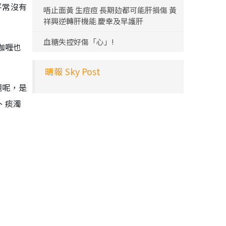
平常沒有
唔止面黃 生痘痘 長期攰都可能肝損傷 黃
祥興逆轉肝機能 慶幸及早護肝
血糖失控好傷「心」!
咖喱也
晴報 Sky Post
題呢，是
、痰濁