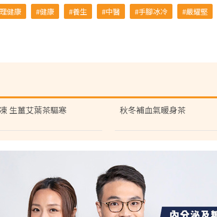
理健康
健康
養生
中醫
手腳冰冷
嚴耀堅
凍 生薑艾葉茶驅寒
秋冬補血氣暖身茶