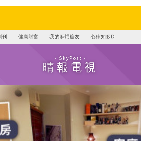
副刊
健康財富
我的麻煩糖友
心律知多D
- SkyPost -
晴報電視