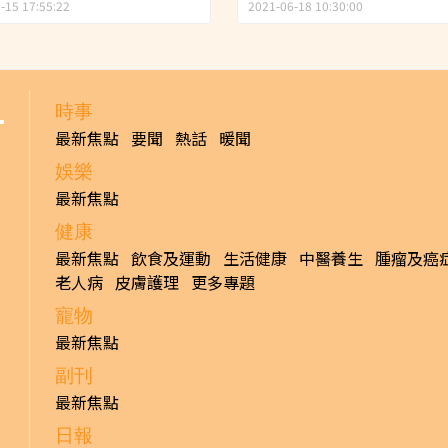
數據」變相無限任用
-15 17:55:22
2021-06-18 10:30:00
時事
最新焦點
要聞
熱話
暖聞
娛樂
最新焦點
健康
最新焦點
飲食及運動
生活健康
中醫養生
腫瘤及癌
老人病
皮膚護理
更多專題
寵物
最新焦點
副刊
最新焦點
日報