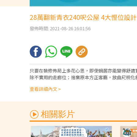
28萬翻新青衣240呎公屋 4大慳位設
發佈時間: 2021-08-26 16:01:56
只要在裝修佈局上多花心思，即使蝸居亦能變得舒適實
除不實用的走廊位；捨棄原本方正客廳，放曲尺梳化
查看詳細內文 >
相關影片