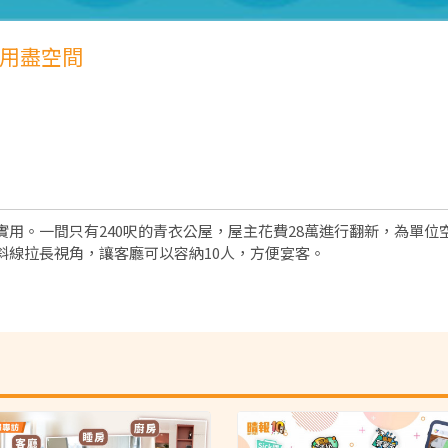
計用盡空間
用。一間只有240呎的青衣公屋，屋主花費28萬進行翻新，為單
斜線拉長視角，讓客廳可以容納10人，方便宴客。