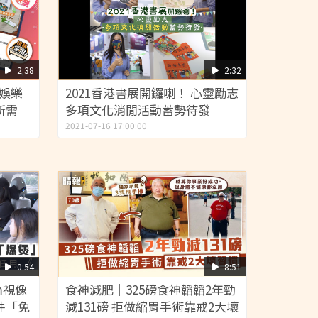
2:38
2:32
 娛樂
2021香港書展開鑼喇！ 心靈勵志
所需
多項文化消閒活動蓄勢待發
2021-07-16 17:00:00
0:54
8:51
m視像
食神減肥｜325磅食神韜韜2年勁
件「免
減131磅 拒做縮胃手術靠戒2大壞