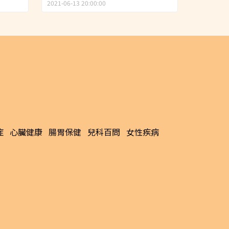
習慣
2021-06-13 20:00:00
症
心臟健康
腸胃保健
兒科百問
女性疾病