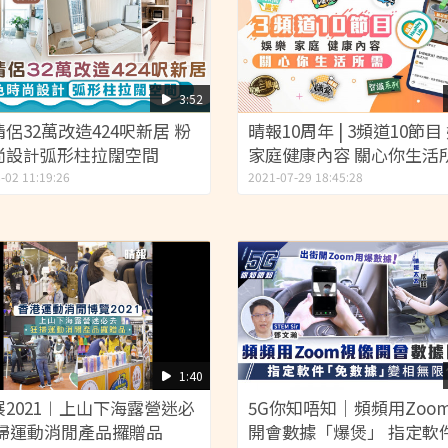
3:52
侶32萬改造424呎新居 粉
晴報10周年 | 3頻道10節目
尚設計弧形柱拉闊空間
家庭健康內容 關心你生活
-02 11:19:26
2021-07-29 18:45:28
1:40
展2021︱上山下海露營迷必
5G你知唔知｜頻頻用Zoo
狂掃運動消閒產品攞贈品
開會數據「爆煲」 指定軟