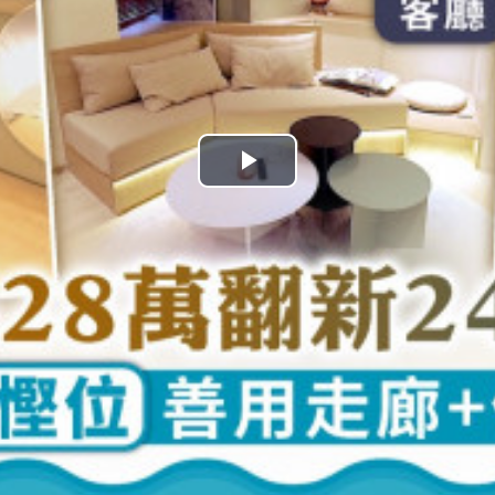
播
放
影
片