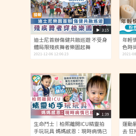
3:15
迪士尼首辦傷健共融巡遊 不受身
年輕情
體局限殘疾舞者樂園起舞
色時
2021-12-06 12:06:23
2021-08
1:39
生命鬥士｜柏熙離開ICU精靈拍
運動
手玩玩具 媽媽感恩：現時病情已
去 