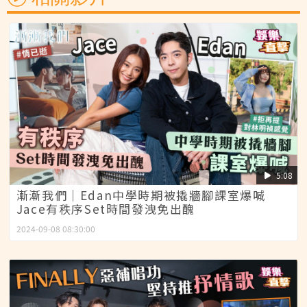
5:08
漸漸我們│Edan中學時期被撬牆腳課室爆喊
Jace有秩序Set時間發洩免出醜
2024-09-08 08:30:00