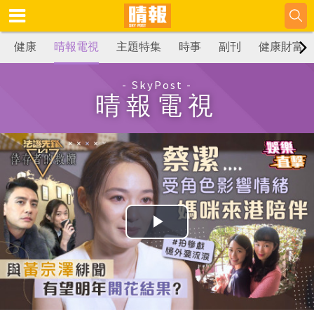
健康
晴報電視
主題特集
時事
副刊
健康財富
- SkyPost -
晴報電視
播
放
影