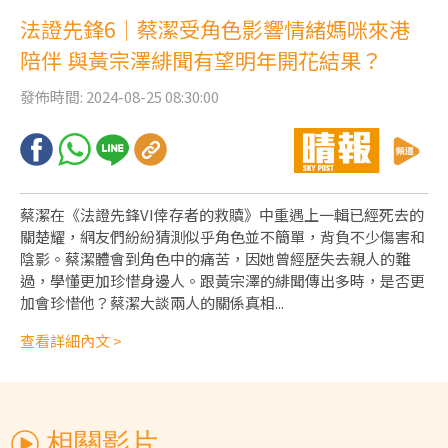
片
法證先鋒6│蔡潔受角色影響情緒媽咪來港
陪伴 與黃宗澤緋聞有望明年開花結果？
發佈時間: 2024-08-25 08:30:00
蔡潔在《法證先鋒VI倖存者的救贖》中重遇上一輯已經死去的
關楚耀，網友們紛紛猜測似乎角色並不簡單，背負不少傷害和
陰影。蔡潔體會到角色中的痛苦，因她曾經歷失去親人的難
過，學懂更加珍惜身邊人。跟黃宗澤的緋聞傳出多時，是否更
加會珍惜他？蔡潔大談兩人的關係真相...
查看詳細內文 >
相關影片