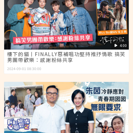
4:00
樓下的貓丨FINALLY惡補唱功堅持推抒情歌 搞笑
男團帶歡樂：感謝粉絲共享
2024-09-01 08:30:00