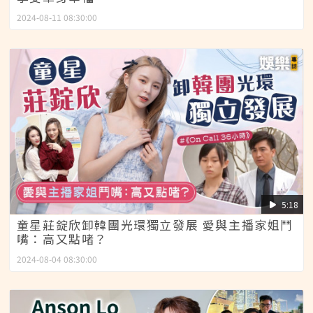
2024-08-11 08:30:00
5:18
童星莊錠欣卸韓團光環獨立發展 愛與主播家姐鬥
嘴：高又點啫？
2024-08-04 08:30:00