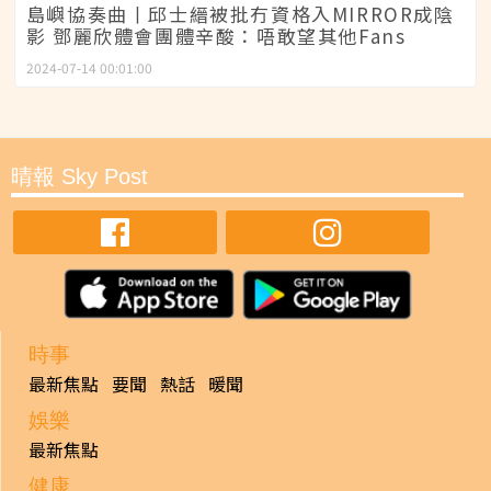
島嶼協奏曲丨邱士縉被批冇資格入MIRROR成陰
影 鄧麗欣體會團體辛酸：唔敢望其他Fans
2024-07-14 00:01:00
晴報 Sky Post
時事
最新焦點
要聞
熱話
暖聞
娛樂
最新焦點
健康