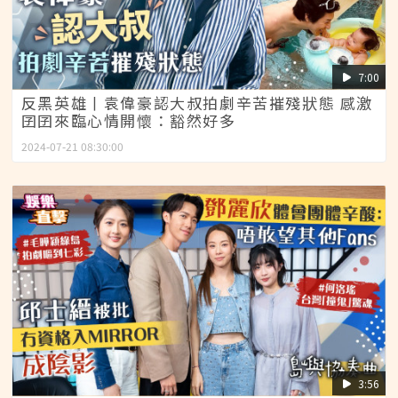
7:00
反黑英雄丨袁偉豪認大叔拍劇辛苦摧殘狀態 感激
囝囝來臨心情開懷：豁然好多
2024-07-21 08:30:00
3:56