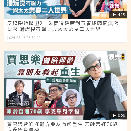
4:15
反起跑線聯盟2｜朱茵冷靜應對青春期囡囡無限
要求 潘燦良冇壓力與太太樂享二人世界
2024-08-18 08:30:00
6:26
賈思樂曾陷抑鬱靠朋友救起重生 凍齡喜迎70歲
享受單身幸福