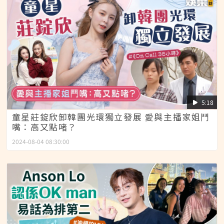
5:18
童星莊錠欣卸韓團光環獨立發展 愛與主播家姐鬥
嘴：高又點啫？
2024-08-04 08:30:00