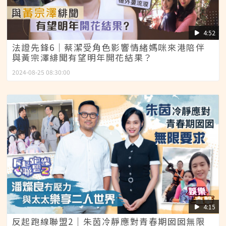
4:52
法證先鋒6│蔡潔受角色影響情緒媽咪來港陪伴
與黃宗澤緋聞有望明年開花結果？
2024-08-25 08:30:00
4:15
反起跑線聯盟2｜朱茵冷靜應對青春期囡囡無限