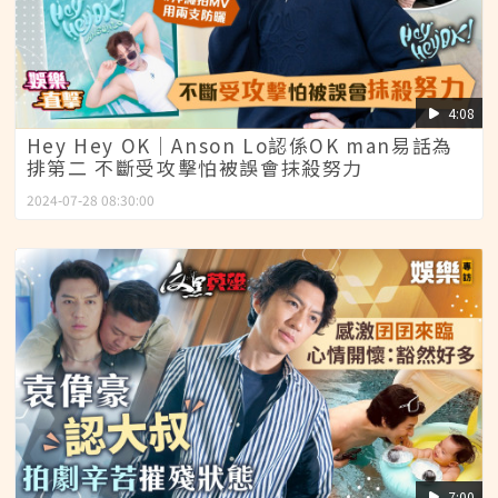
4:08
Hey Hey OK│Anson Lo認係OK man易話為
排第二 不斷受攻擊怕被誤會抹殺努力
2024-07-28 08:30:00
7:00