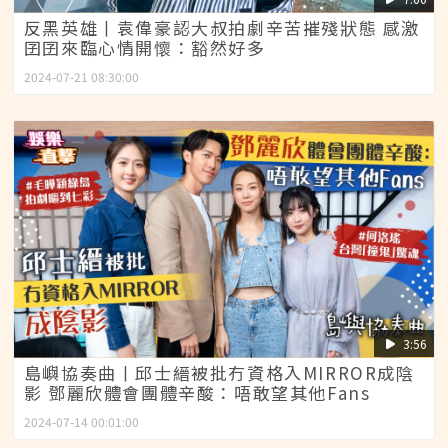
反黑英雄丨袁偉豪認大叔拍劇辛苦摧殘狀態 感激
囝囝來臨心情開懷：豁然好多
2024-07-21 08:30:00
3:56
島嶼協奏曲丨邱士縉被批冇資格入MIRROR成陰
影 鄧麗欣體會團體辛酸：唔敢望其他Fans
2024-07-14 00:01:00