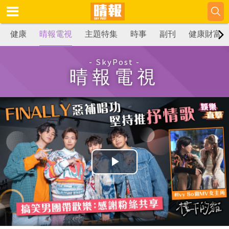
健康
晴報電視
主題特集
時事
副刊
健康財富
- SkyPost -
晴報電視
播
放
影