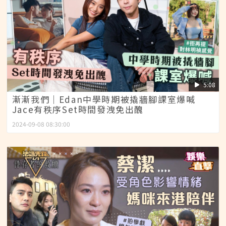
5:08
漸漸我們│Edan中學時期被撬牆腳課室爆喊
Jace有秩序Set時間發洩免出醜
2024-09-08 08:30:00