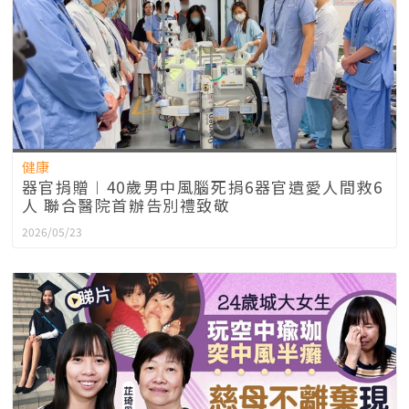
健康
器官捐贈︱40歲男中風腦死捐6器官遺愛人間救6
人 聯合醫院首辦告別禮致敬
2026/05/23