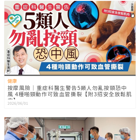
健康
按摩風險｜重症科醫生警告5類人勿亂按頸恐中
風 4種啪頸動作可致血管撕裂【附3招安全放鬆肌
肉】
2026/06/01