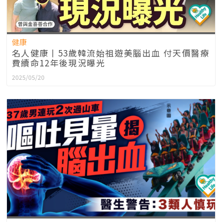
健康
名人健康丨53歲韓流始祖遊美腦出血 付天價醫療
費續命12年後現況曝光
2025/05/20