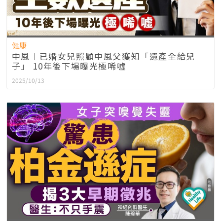
健康
中風︱已婚女兒照顧中風父獲知「遺產全給兒
子」 10年後下場曝光極唏噓
2025/10/13