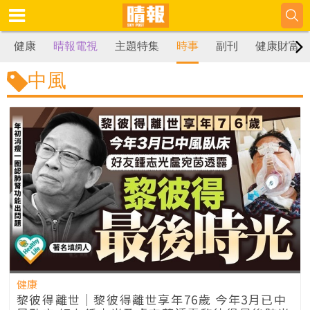
健康
晴報電視
主題特集
時事
副刊
健康財富
中風
健康
黎彼得離世｜黎彼得離世享年76歲 今年3月已中