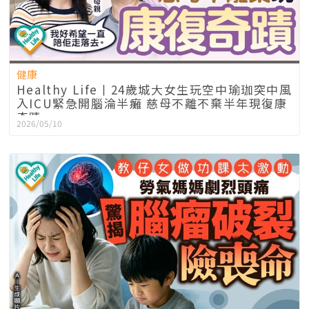
健康
Healthy Life丨24歲城大女生玩空中瑜珈突中風
入ICU緊急開腦淪半癱 慈母不離不棄半年現復康
奇蹟
2026/05/10