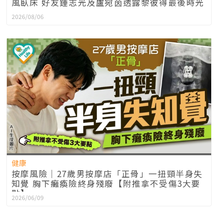
風臥床 好友鍾志光及盧宛茵透露黎彼得最後時光
2026/08/06
健康
按摩風險｜27歲男按摩店「正骨」一扭頸半身失
知覺 胸下癱瘓險終身殘廢【附推拿不受傷3大要
點】
2026/06/09