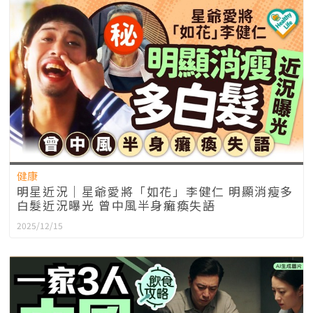
健康
明星近況｜星爺愛將「如花」李健仁 明顯消瘦多
白髮近況曝光 曾中風半身癱瘓失語
2025/12/15