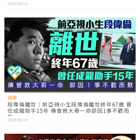
2025/09/16
健康
段偉倫離世｜前亞視小生段偉倫離世終年67歲 曾
任成龍助手15年 傳曾救大哥一命卻因1事不歡而
散
2025/08/29