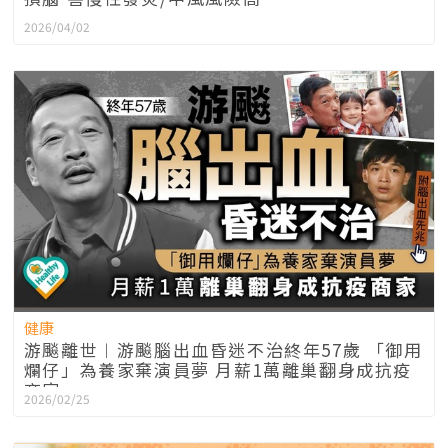
2026/04/02
健康
游飈離世︱游飈腦出血昏迷不治終年57歲 「御用
爛仔」為養家棄演員夢 月薪1萬離巢翻身成抗疫
商家
2026/02/25