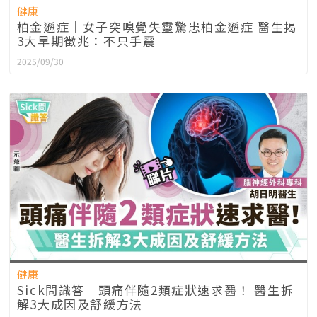
健康
柏金遜症｜女子突嗅覺失靈驚患柏金遜症 醫生揭
3大早期徵兆：不只手震
2025/09/30
健康
Sick問識答｜頭痛伴隨2類症狀速求醫！ 醫生拆
解3大成因及舒緩方法