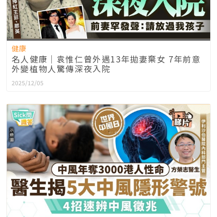
健康
名人健康｜袁惟仁曾外遇13年拋妻棄女 7年前意
外變植物人驚傳深夜入院
2025/12/05