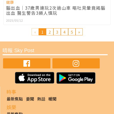
健康
腦出血｜37歲男連玩2次過山車 嘔吐見暈竟揭腦
出血 醫生警告3類人慎玩
2025/05/12
«
1
2
3
4
5
»
晴報 Sky Post
時事
最新焦點
要聞
熱話
暖聞
娛樂