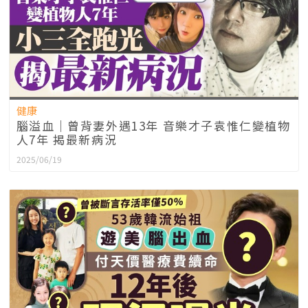
健康
腦溢血｜曾背妻外遇13年 音樂才子袁惟仁變植物
人7年 揭最新病況
2025/06/19