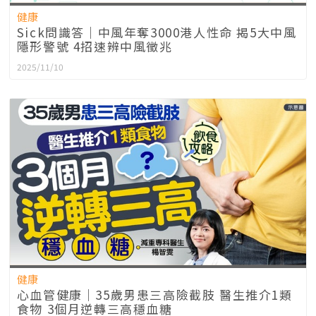
健康
Sick問識答｜中風年奪3000港人性命 揭5大中風
隱形警號 4招速辨中風徵兆
2025/11/10
健康
心血管健康｜35歲男患三高險截肢 醫生推介1類
食物 3個月逆轉三高穩血糖