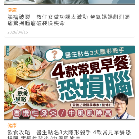
健康
腦瘤破裂｜教仔女做功課太激動 勞氣媽媽劇烈頭
痛驚揭腦瘤破裂險喪命
2026/04/15
健康
飲食攻略｜醫生點名3大隱形殺手 4款常見早餐恐
損腦 害慢性發炎/中風風險高