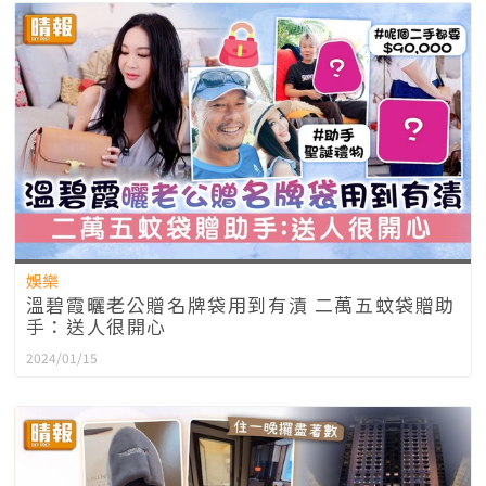
娛樂
溫碧霞曬老公贈名牌袋用到有漬 二萬五蚊袋贈助
手：送人很開心
2024/01/15