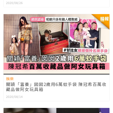
2020/08/26
娛樂
關穎「富養」囡囡2歲用6萬蚊手袋 陳冠希百萬收
藏品做阿女玩具箱
2020/08/14