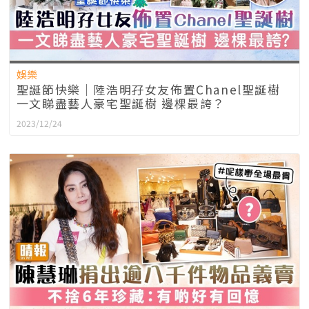
娛樂
聖誕節快樂｜陸浩明孖女友佈置Chanel聖誕樹
一文睇盡藝人豪宅聖誕樹 邊棵最誇？
2023/12/24