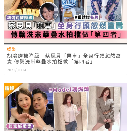
娛樂
胡鴻鈞被降級│蔡思貝「棄車」全身行頭忽然富
貴 傳黐洗米華疊水拍檔做「第四者」
2021/01/14