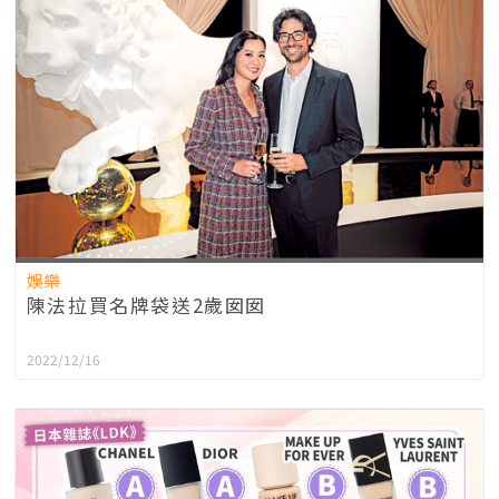
娛樂
陳法拉買名牌袋送2歲囡囡
2022/12/16