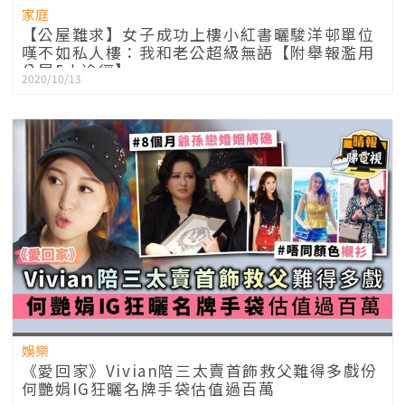
家庭
【公屋難求】女子成功上樓小紅書曬駿洋邨單位
嘆不如私人樓：我和老公超級無語【附舉報濫用
公屋5大途徑】
2020/10/13
娛樂
《愛回家》Vivian陪三太賣首飾救父難得多戲份
何艷娟IG狂曬名牌手袋估值過百萬