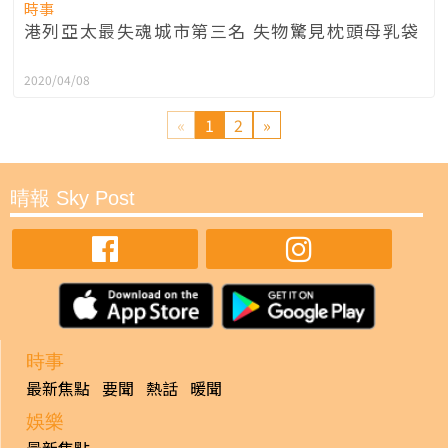
時事
港列亞太最失魂城市第三名 失物驚見枕頭母乳袋
2020/04/08
«
1
2
»
晴報 Sky Post
時事
最新焦點
要聞
熱話
暖聞
娛樂