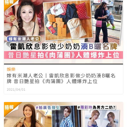
娛樂
嫁有米潮人老公丨雷凱欣息影做少奶奶湊B曬名
牌 昔日艷星拍《肉蒲團》人體爆炸上位
2021/04/01