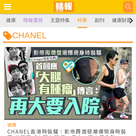
健康
晴報電視
主題特集
時事
副刊
健康財富
CHANEL
健康
CHANEL香港時裝騷︱影帝周潤發潮爆現身時裝