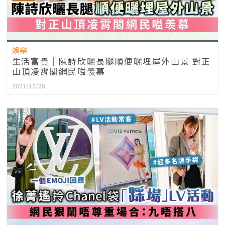
娛樂
生活富貴｜陳詩欣曬長腿順便曬埋屋外山景 對正
山頂凌霄閣網民嗌羡慕
2021/12/28