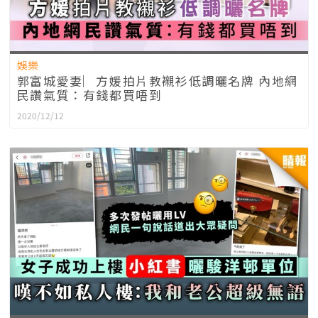
娛樂
郭富城愛妻︳方媛拍片教襯衫低調曬名牌 內地網
民讚氣質：有錢都買唔到
2020/12/12