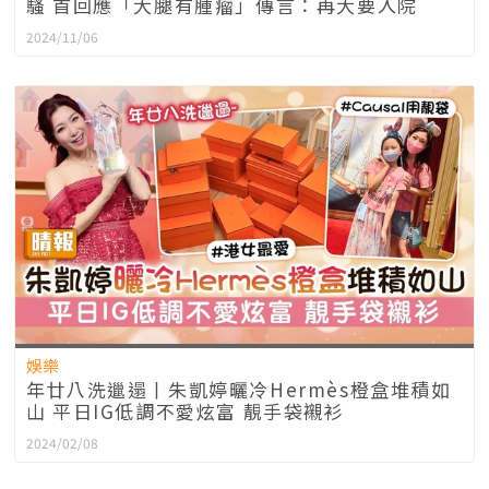
騷 首回應「大腿有腫瘤」傳言：再大要入院
2024/11/06
娛樂
年廿八洗邋遢丨朱凱婷曬冷Hermès橙盒堆積如
山 平日IG低調不愛炫富 靚手袋襯衫
2024/02/08