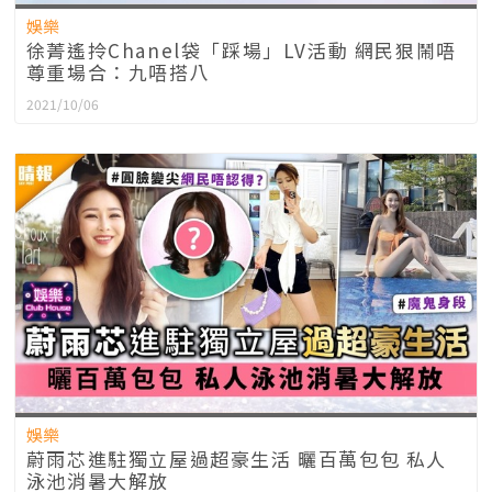
娛樂
徐菁遙拎Chanel袋「踩場」LV活動 網民狠鬧唔
尊重場合：九唔搭八
2021/10/06
娛樂
蔚雨芯進駐獨立屋過超豪生活 曬百萬包包 私人
泳池消暑大解放