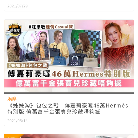
2021/07/29
娛樂
《姊妹淘》包包之戰︳傅嘉莉豪曬46萬Hermès
特別版 億萬富千金張寶兒珍藏唔夠撼
2021/05/14