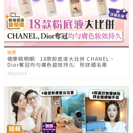
健康
健康精明眼︳18款粉底液大比併 CHANEL、
Dior奪冠均勻膚色妝效持久︳附詳細名單
2022/11/13