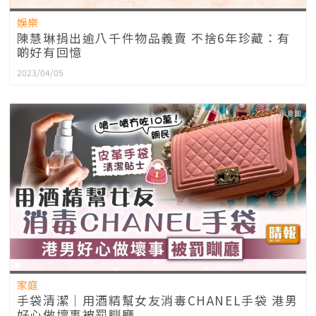
娛樂
陳慧琳捐出逾八千件物品義賣 不捨6年珍藏：有
啲好有回憶
2023/04/05
家庭
手袋清潔｜用酒精幫女友消毒CHANEL手袋 港男
好心做壞事被罰瞓廳