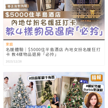
家庭
名媛體驗｜$5000住半島酒店 內地女扮名媛狂打
卡 教4樣物品退房「必拎」
2023/12/28