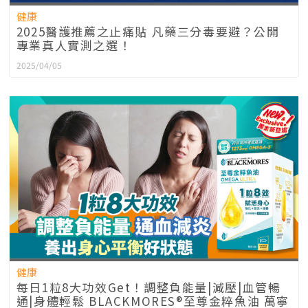
健康
2025醫護推薦之止痛貼 凡藥三分毒要避？公開
專業真人實測之選！
2025/04/05
健康
每日1粒8大功效Get！調整負能量|減壓|血管暢
通|身體輕鬆 BLACKMORES®至尊金粹魚油 萬寧