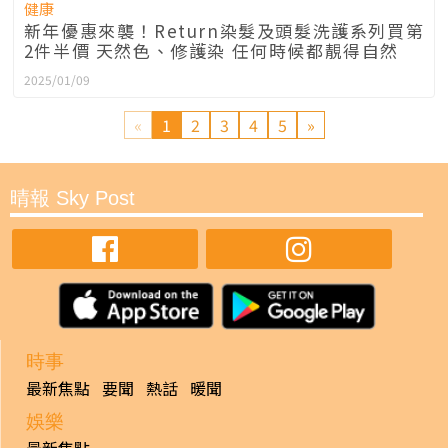
健康
新年優惠來襲！Return染髮及頭髮洗護系列買第
2件半價 天然色、修護染 任何時候都靚得自然
2025/01/09
«
1
2
3
4
5
»
晴報 Sky Post
時事
最新焦點
要聞
熱話
暖聞
娛樂