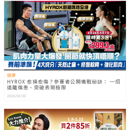
健康
HYROX 愈操愈傷？參賽者公開備戰秘訣： 一招
遠離傷患、突破表現極限
2026/04/30