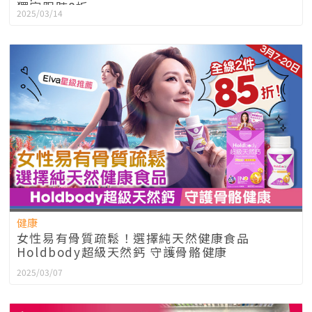
獨家限時8折
2025/03/14
健康
女性易有骨質疏鬆！選擇純天然健康食品
Holdbody超級天然鈣 守護骨骼健康
2025/03/07