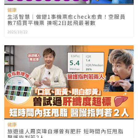
健康
生活智慧︱做錯1事機票愈check愈貴！空服員
教7招買平機票 揀呢2日起飛最著數
2025/10/22
健康
旅遊達人周奕瑋自爆曾有肥肝 短時間內狂甩脂
醫護指判若2人