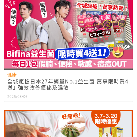
健康
全城瘋搶日本27年銷量No.1益生菌 萬寧限時買4
送1 強效改善便秘及濕敏
2025/03/06