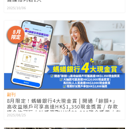
2025/10/06
副刊
8月限定！螞蟻銀行4大現金賞 | 開通「餘額+」
高收益賬戶可享高達HK$1,350現金獎賞 / 存款
資金仲可玩大抽獎贏取HK$20,000現金獎賞 / 存
2025/08/25
款馬拉松人人可賺高達HK$3,000現金獎賞