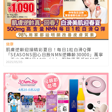
健康
肌膚逆齡迎接精彩夏日！每日1粒白滑Q彈
「SEASONS田心日辰NMN逆轉齡30000」萬寧
一天出位價5月10日（六） 限時優惠低於55折
2025/05/05