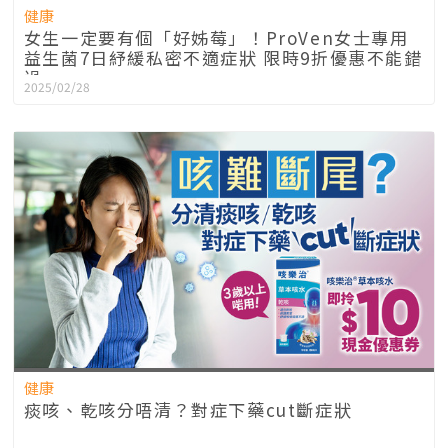
健康
女生一定要有個「好姊莓」！ProVen女士專用
益生菌7日紓緩私密不適症狀 限時9折優惠不能錯
過
2025/02/28
健康
痰咳、乾咳分唔清？對症下藥cut斷症狀