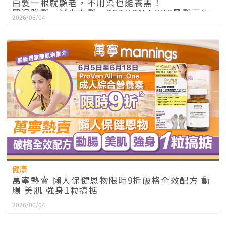
白髮一根就顯老，不用染也能養黑！
擊退脫髮、減少白髮，RETURN LUXE黑髮再生
2026/06/04
系列第2件半價
健康
萬寧熱賣 懶人保健恩物限時9折破格全效配方 動
腸 美肌 強身1粒搞掂
2026/06/04