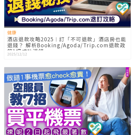
健康
酒店退款攻略2025︱訂「不可退款」酒店房也能
退錢？ 解析Booking/Agoda/Trip.com退款政
策1招成功退錢
2025/12/12