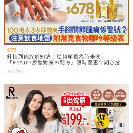
健康
針拮到肉終於知痛？逆轉尿酸為時未晚
「Return尿酸對策の配方」限時優惠今期必搶
2025/03/06