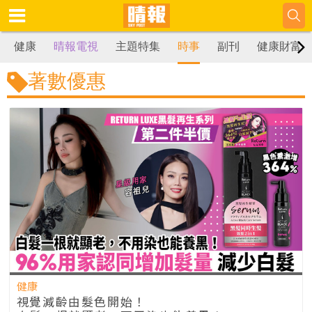
健康
晴報電視
主題特集
時事
副刊
健康財富
著數優惠
健康
視覺減齡由髮色開始！