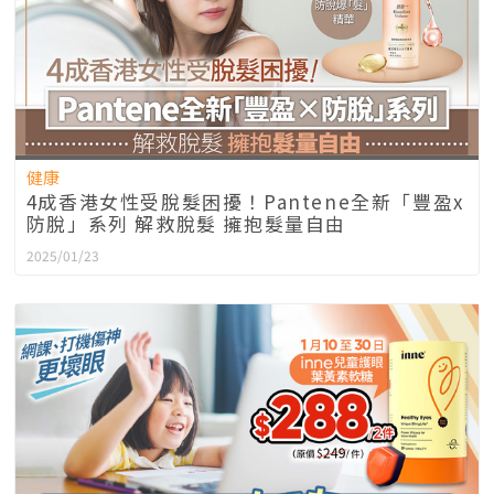
健康
4成香港女性受脫髮困擾！Pantene全新「豐盈x
防脫」系列 解救脫髮 擁抱髮量自由
2025/01/23