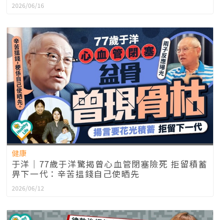
2026/06/16
健康
于洋｜77歲于洋驚揭曾心血管閉塞險死 拒留積蓄
畀下一代：辛苦搵錢自己使晒先
2026/06/12