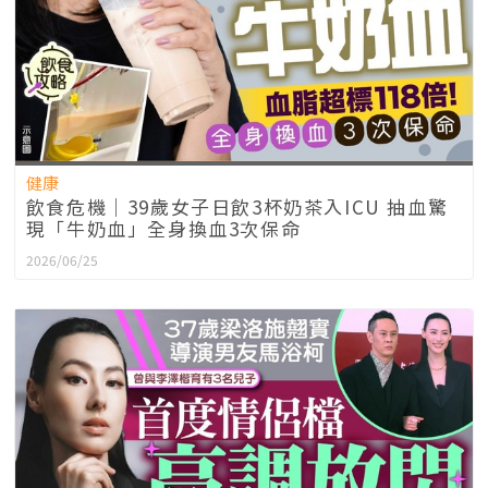
健康
飲食危機｜39歲女子日飲3杯奶茶入ICU 抽血驚
現「牛奶血」全身換血3次保命
2026/06/25