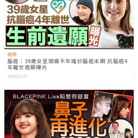
健康
腦癌｜39歲女星頭痛半年確診腦癌末期 抗腦癌4
年離世遺願曝光
2026/07/17