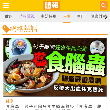
健康
晴報電視
主題特集
時事
副刊
健康財富
網絡熱話
健康
食腦蟲｜男子泰國狂食生醃海鮮染「食腦蟲」腸