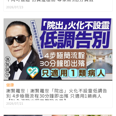
2026/07/23
健康
謝賢離世︱謝賢離世「院出」火化不設靈低調告
別 4步極簡流程30分鐘即出殯 只適用1類病人
【附全港院出服務醫院名單】
2026/07/21