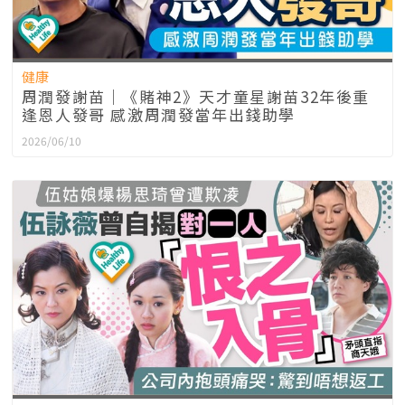
健康
周潤發謝苗｜《賭神2》天才童星謝苗32年後重
逢恩人發哥 感激周潤發當年出錢助學
2026/06/10