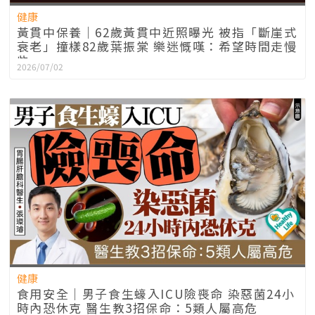
健康
黃貫中保養｜62歲黃貫中近照曝光 被指「斷崖式
衰老」撞樣82歲葉振棠 樂迷慨嘆：希望時間走慢
些
2026/07/02
健康
食用安全｜男子食生蠔入ICU險喪命 染惡菌24小
時內恐休克 醫生教3招保命：5類人屬高危