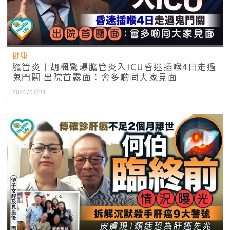
健康
膽管炎︱胡楓驚爆膽管炎入ICU昏迷插喉4日走過
鬼門關 出院首露面：會多啲同大家見面
2026/07/31