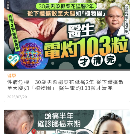
健康
性病危機｜30歲男染椰菜花延醫2年 從下體擴散
至大腿如「植物園」 醫生電灼103粒才清完
2026/07/20