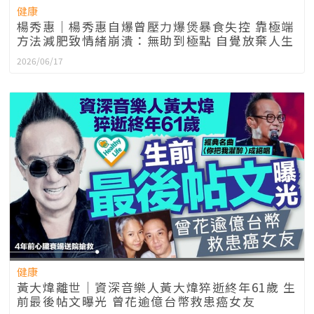
健康
楊秀惠｜楊秀惠自爆曾壓力爆煲暴食失控 靠極端
方法減肥致情緒崩潰：無助到極點 自覺放棄人生
2026/06/17
健康
黃大煒離世｜資深音樂人黃大煒猝逝終年61歲 生
前最後帖文曝光 曾花逾億台幣救患癌女友