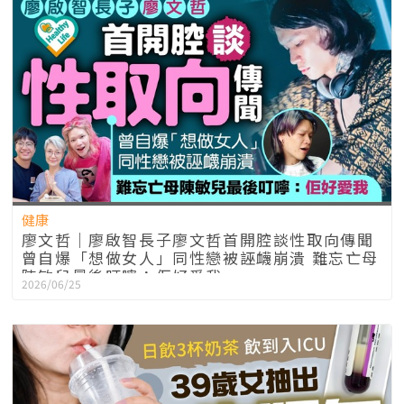
健康
廖文哲｜廖啟智長子廖文哲首開腔談性取向傳聞
曾自爆「想做女人」同性戀被誣衊崩潰 難忘亡母
陳敏兒最後叮嚀：佢好愛我
2026/06/25