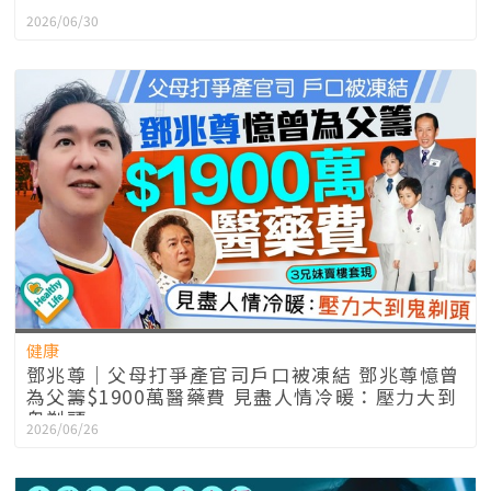
2026/06/30
健康
鄧兆尊｜父母打爭產官司戶口被凍結 鄧兆尊憶曾
為父籌$1900萬醫藥費 見盡人情冷暖：壓力大到
鬼剃頭
2026/06/26