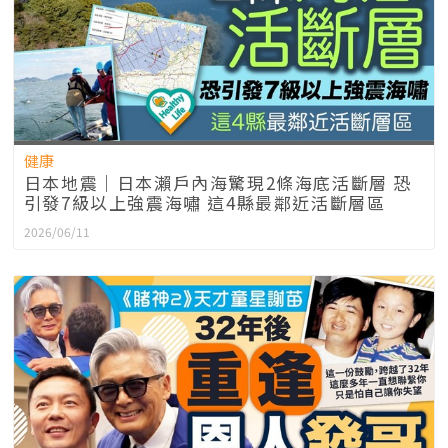
健康
日本地震｜日本瀨戶內海驚現2條海底活斷層 恐
引發7級以上強震海嘯 這4縣最鄰近活斷層區
2026/06/11