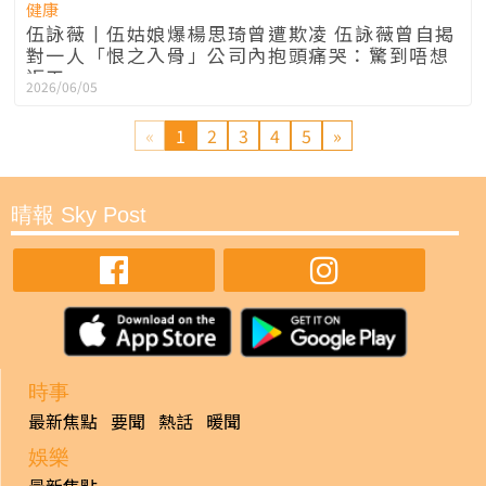
健康
伍詠薇丨伍姑娘爆楊思琦曾遭欺凌 伍詠薇曾自揭
對一人「恨之入骨」公司內抱頭痛哭：驚到唔想
返工
2026/06/05
«
1
2
3
4
5
»
晴報 Sky Post
時事
最新焦點
要聞
熱話
暖聞
娛樂