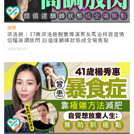
健康
梁洛施｜37歲梁洛施翹實導演男友馬浴柯首度情
侶檔高調放閃 顔值達巔峰狀態成全場焦點
2026/06/17