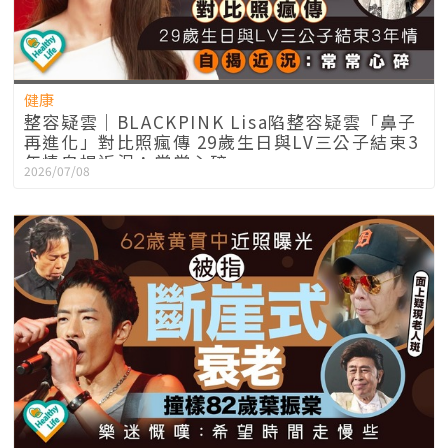
健康
整容疑雲｜BLACKPINK Lisa陷整容疑雲「鼻子
再進化」對比照瘋傳 29歲生日與LV三公子結束3
年情自揭近況：常常心碎
2026/07/08