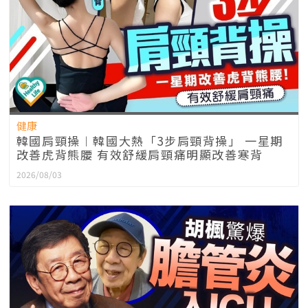
健康
韓國肩頸操︱韓國大熱「3步肩頸背操」 一星期
改善虎背熊腰 有效舒緩肩頸痛明顯改善寒背
2026/08/03