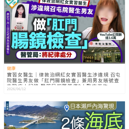
健康
實習女醫生｜律敦治網紅女實習醫生涉違規 召屯
院醫生男友做「肛門腸鏡檢查」兼用男友賬號查
屯院病人紀錄 醫管局報警兼停2人臨床工作
2026/06/12