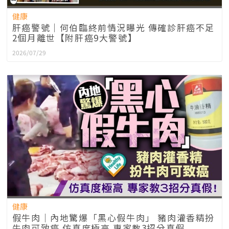
健康
肝癌警號｜何伯臨終前情況曝光 傳確診肝癌不足
2個月離世【附肝癌9大警號】
2026/07/29
健康
假牛肉｜內地驚爆「黑心假牛肉」 豬肉灌香精扮
牛肉可致癌 仿真度極高 專家教3招分真假