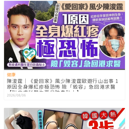
健康
陳浚霆｜《愛回家》風少陳浚霆歐遊行山出事 1
原因全身爆紅疹極恐怖 險「毀容」急回港求醫
【附皮膚科醫生夏日防蟲貼士】
2026/08/06