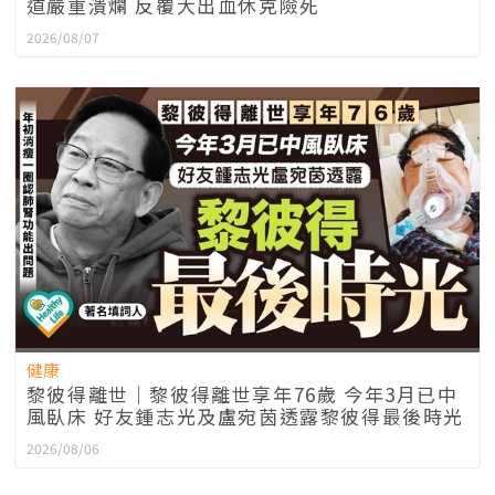
道嚴重潰爛 反覆大出血休克險死
2026/08/07
健康
黎彼得離世｜黎彼得離世享年76歲 今年3月已中
風臥床 好友鍾志光及盧宛茵透露黎彼得最後時光
2026/08/06