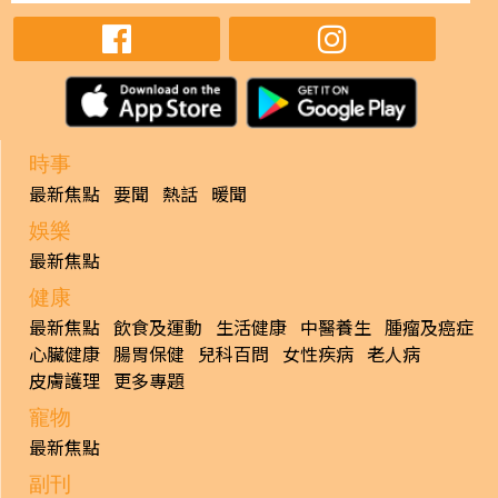
時事
最新焦點
要聞
熱話
暖聞
娛樂
最新焦點
健康
最新焦點
飲食及運動
生活健康
中醫養生
腫瘤及癌症
心臟健康
腸胃保健
兒科百問
女性疾病
老人病
皮膚護理
更多專題
寵物
最新焦點
副刊