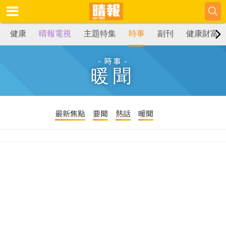
健康
晴報電視
主題特集
時事
副刊
健康財富
- 時事 -
暖聞
最新焦點
要聞
熱話
暖聞