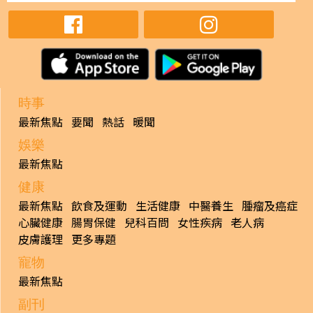
時事
最新焦點
要聞
熱話
暖聞
娛樂
最新焦點
健康
最新焦點
飲食及運動
生活健康
中醫養生
腫瘤及癌症
心臟健康
腸胃保健
兒科百問
女性疾病
老人病
皮膚護理
更多專題
寵物
最新焦點
副刊