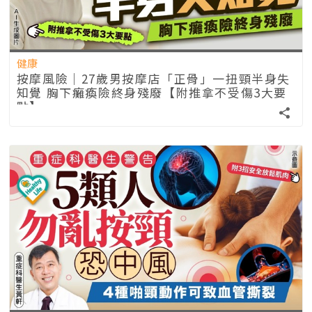
健康
按摩風險｜27歲男按摩店「正骨」一扭頸半身失
知覺 胸下癱瘓險終身殘廢【附推拿不受傷3大要
點】