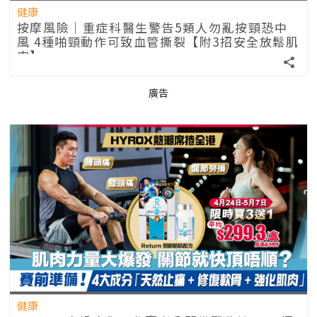
健康
按摩風險｜重症科醫生警告5類人勿亂按頸恐中
風 4種啪頸動作可致血管撕裂【附3招安全放鬆肌
肉】
廣告
健康