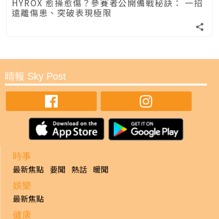
HYROX 愈操愈傷？參賽者公開備戰秘訣： 一招
遠離傷患、突破表現極限
晴報 Sky Post
時事
最新焦點
要聞
熱話
暖聞
娛樂
最新焦點
健康