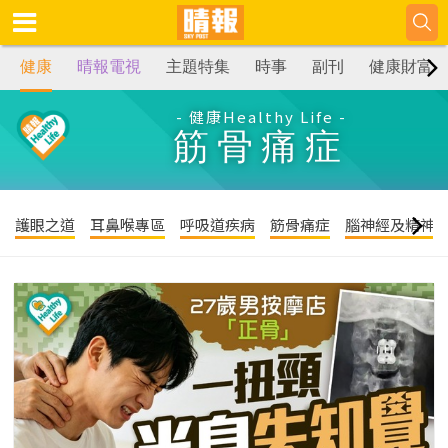
健康
晴報電視
主題特集
時事
副刊
健康財富
- 健康Healthy Life -
筋骨痛症
護眼之道
耳鼻喉專區
呼吸道疾病
筋骨痛症
腦神經及精神