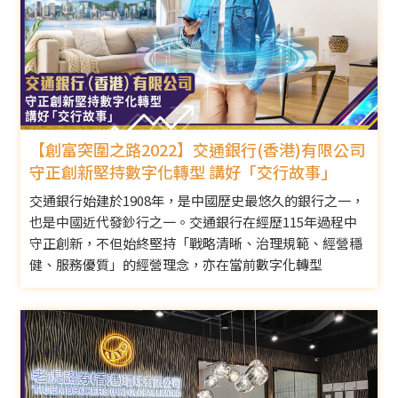
【創富突圍之路2022】交通銀行(香港)有限公司
守正創新堅持數字化轉型 講好「交行故事」
交通銀行始建於1908年，是中國歷史最悠久的銀行之一，
也是中國近代發鈔行之一。交通銀行在經歷115年過程中
守正創新，不但始終堅持「戰略清晰、治理規範、經營穩
健、服務優質」的經營理念，亦在當前數字化轉型