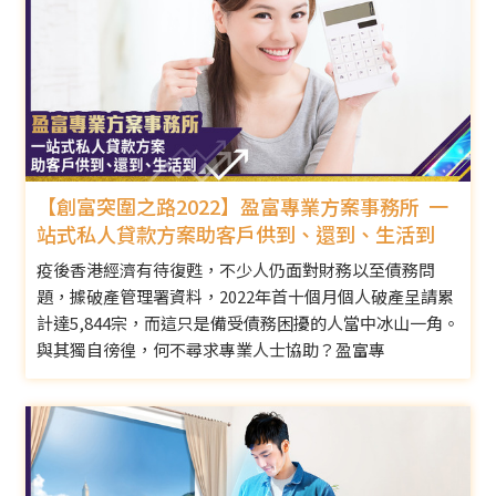
【創富突圍之路2022】盈富專業方案事務所 一
站式私人貸款方案助客戶供到、還到、生活到
疫後香港經濟有待復甦，不少人仍面對財務以至債務問
題，據破產管理署資料，2022年首十個月個人破產呈請累
計達5,844宗，而這只是備受債務困擾的人當中冰山一角。
與其獨自徬徨，何不尋求專業人士協助？盈富專