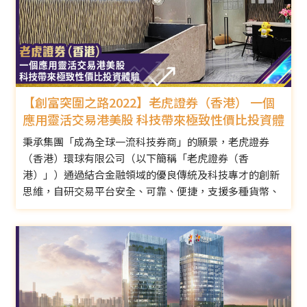
【創富突圍之路2022】老虎證券（香港） 一個
應用靈活交易港美股 科技帶來極致性價比投資體
驗
秉承集團「成為全球一流科技券商」的願景，老虎證券
（香港）環球有限公司（以下簡稱「老虎證券（香
港）」）通過結合金融領域的優良傳統及科技專才的創新
思維，自研交易平台安全、可靠、便捷，支援多種貨幣、
多種市場