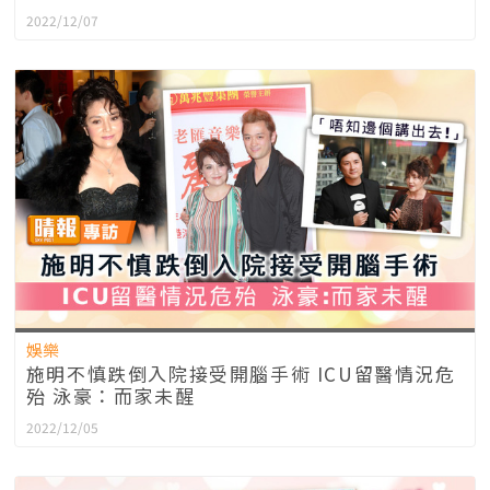
2022/12/07
娛樂
施明不慎跌倒入院接受開腦手術 ICU留醫情況危
殆 泳豪：而家未醒
2022/12/05