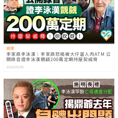
健康
李家鼎李泳漢︱李家鼎怒揭被大仔當人肉ATM 公
開錄音證李泳漢覬覦200萬定期持屋契威脅
2026/05/08