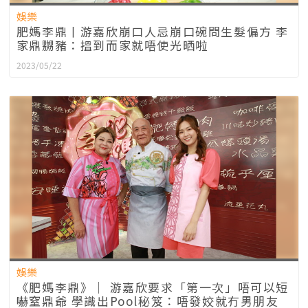
娛樂
肥媽李鼎丨游嘉欣崩口人忌崩口碗問生髮偏方 李
家鼎嬲豬：搵到而家就唔使光晒啦
2023/05/22
娛樂
《肥媽李鼎》│ 游嘉欣要求「第一次」唔可以短
嚇窒鼎爺 學識出Pool秘笈：唔發姣就冇男朋友