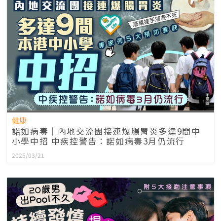
健康
諾如病毒｜內地交流團接連爆腸胃炎多達9間中
小學中招 中疾控警告：諾如病毒3月仍流行
2025/03/21