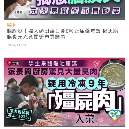
健康
腦膜炎｜婦人頭劇痛日食6粒止痛藥無效 揭患腦
膜炎元兇竟關街市買餸事
2024/11/29