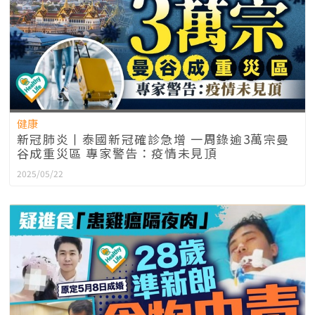
健康
新冠肺炎丨泰國新冠確診急增 一周錄逾3萬宗曼
谷成重災區 專家警告：疫情未見頂
2025/05/22