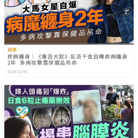
健康
疾病纏身｜《毒舌大狀》反派千金自曝疾病纏身
2年 多病攻擊靠保健品吊命
2024/12/06