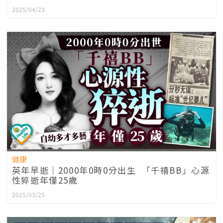
2025/04/23
健康
英年早逝｜2000年0時0分出生 「千禧BB」心源
性猝逝年僅25歲
2025/03/25