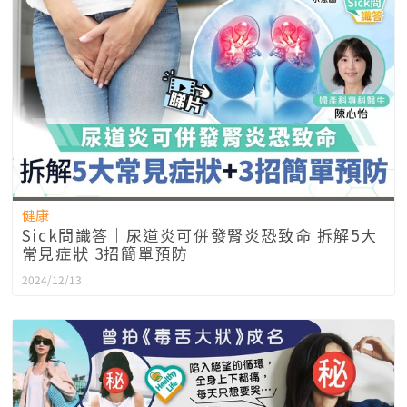
健康
Sick問識答｜尿道炎可併發腎炎恐致命 拆解5大
常見症狀 3招簡單預防
2024/12/13