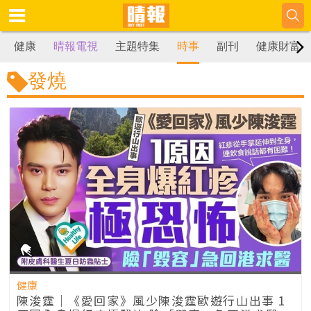
健康
晴報電視
主題特集
時事
副刊
健康財富
發燒
健康
陳浚霆｜《愛回家》風少陳浚霆歐遊行山出事 1