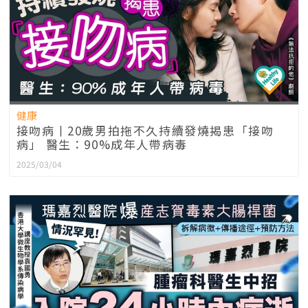
健康
接吻病丨20歲男拍拖不久持續發燒揭患「接吻
病」 醫生：90%成年人帶病毒
2025/03/04