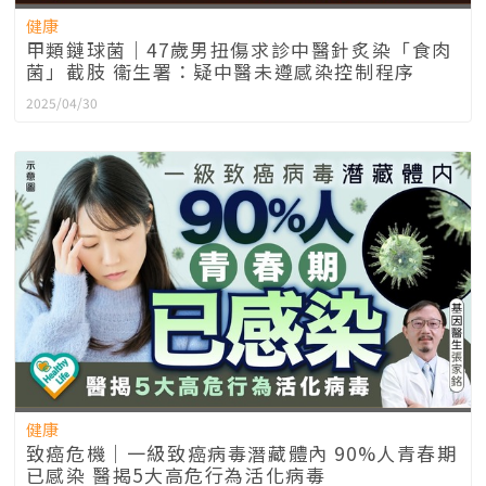
健康
甲類鏈球菌｜47歲男扭傷求診中醫針炙染「食肉
菌」截肢 衞生署：疑中醫未遵感染控制程序
2025/04/30
健康
致癌危機｜一級致癌病毒潛藏體內 90%人青春期
已感染 醫揭5大高危行為活化病毒