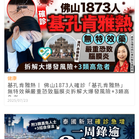
健康
基孔肯雅熱丨 佛山1873人確診「基孔肯雅熱」
無特效藥嚴重恐致腦膜炎拆解大爆發風險+3類高
危者
2025/07/23