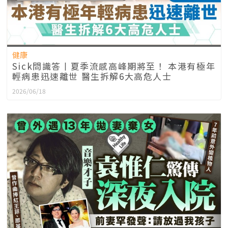
健康
Sick問識答丨夏季流感高峰期將至！ 本港有極年
輕病患迅速離世 醫生拆解6大高危人士
2026/06/18