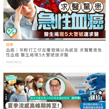
健康
血癌｜年輕打工仔反覆發燒以為感冒 求醫驚患急
性血癌 醫生揭現5大警號速求醫
2026/06/22