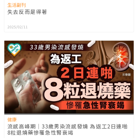
生活副刊
失去反而是得著
2025/02/11
健康
流感高峰期｜33歲男染流感發燒 為返工2日連啪
8粒退燒藥慘罹急性腎衰竭