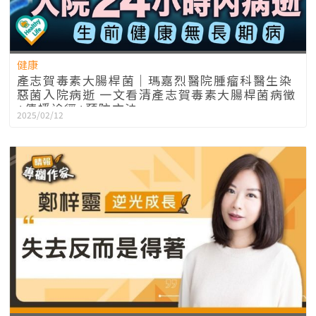
健康
產志賀毒素大腸桿菌｜瑪嘉烈醫院腫瘤科醫生染
惡菌入院病逝 一文看清產志賀毒素大腸桿菌病徵
+傳播途徑+預防方法
2025/02/12