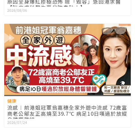
原因全身爆紅疹極恐怖 險「毀容」急回港求醫
【附皮膚科醫生夏日防蟲貼士】
2026/08/06
健康
流感︱前港姐冠軍翁嘉穗全家外遊中流感 72歲富
商老公鄔友正高燒至39.7℃ 病足10日嘆過於放縱
身體響警鐘
2026/07/24