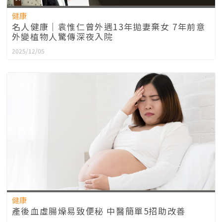
健康
名人健康｜袁惟仁曾外遇13年拋妻棄女 7年前意
外變植物人驚傳深夜入院
2025/12/05
健康
產後血虛腸燥易致便秘 中醫簡單5招助改善