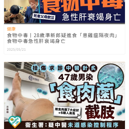
健康
食物中毒丨28歲準新郎疑進食「患雞瘟隔夜肉」
食物中毒急性肝衰竭身亡
2025/05/21