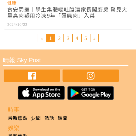
健康
食安問題｜學生集體嘔吐腹瀉家長闖廚房 驚見大
量臭肉疑用冷凍9年「殭屍肉」入菜
2024/10/22
«
1
2
3
4
5
»
晴報 Sky Post
時事
最新焦點
要聞
熱話
暖聞
娛樂