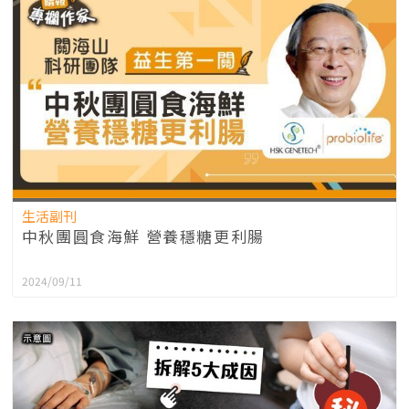
生活副刊
中秋團圓食海鮮 營養穩糖更利腸
2024/09/11