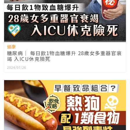
健康
糖尿病｜ 每日飲1物血糖爆升 28歲女多重器官衰
竭 入ICU休克險死
2024/07/26