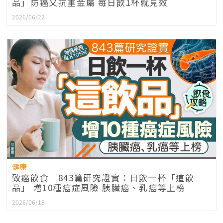
品」防癌又抗重金屬 每日飲1杯就見效
2026/06/22
健康
致癌飲食｜843篇研究證實：日飲一杯「這飲
品」 增10種癌症風險 胰臟癌、乳癌等上榜
2026/06/18