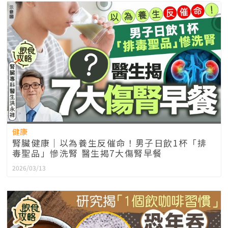
健康
腎臟健康｜以為養生反催命！男子日飲1杯「排
毒聖品」慘洗腎 醫生揭7大傷腎早餐
2026/03/13