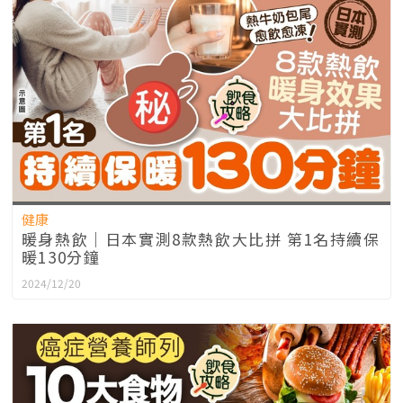
健康
暖身熱飲｜日本實測8款熱飲大比拼 第1名持續保
暖130分鐘
2024/12/20