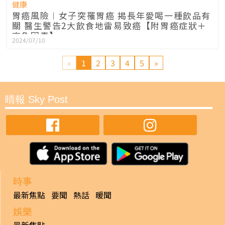
健康
胃癌風險︱女子突罹胃癌 揭長年愛喝一種飲品有
關 醫生警告2大飲食地雷易致癌【附胃癌症狀＋
高危因素】
2024/07/10
«
1
2
3
4
5
»
晴報 Sky Post
時事
最新焦點
要聞
熱話
暖聞
娛樂