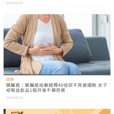
2024/09/20
健康
胰臟癌｜胰臟癌指數超標40倍卻不見癌細胞 女子
戒喝這飲品1個月後不藥而癒
2024/09/13