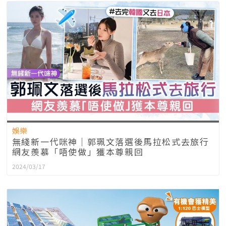
娛樂
無綫新一代咪神｜郭珮文落選後馬拉松式去旅行
網友羨慕「唔使做」獲本尊親回
2024/03/17