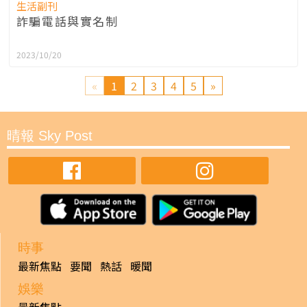
生活副刊
詐騙電話與實名制
2023/10/20
«
1
2
3
4
5
»
晴報 Sky Post
時事
最新焦點
要聞
熱話
暖聞
娛樂