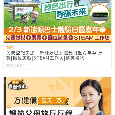
健康
免費登記參加！新能源巴士體驗日暨嘉年華 展
覽|攤位遊戲|STEAM工作坊|精美禮物
2024/02/27