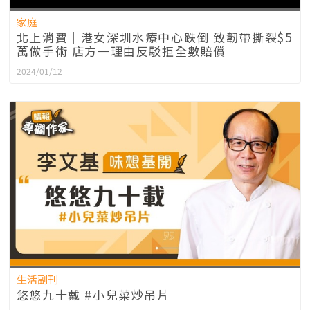
家庭
北上消費｜港女深圳水療中心跌倒 致韌帶撕裂$5
萬做手術 店方一理由反駁拒全數賠償
2024/01/12
生活副刊
悠悠九十戴 #小兒菜炒吊片