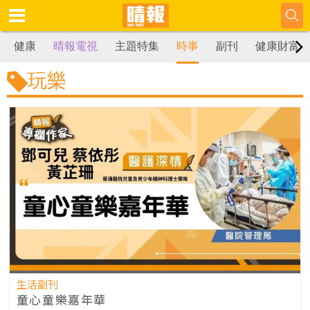
健康
晴報電視
主題特集
時事
副刊
健康財富
玩樂
生活副刊
童心童樂嘉年華