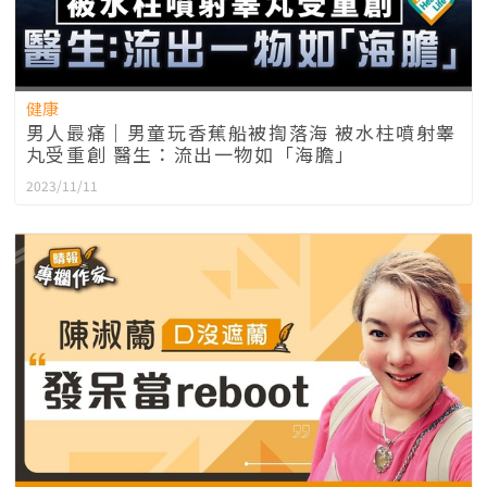
健康
男人最痛｜男童玩香蕉船被揈落海 被水柱噴射睾
丸受重創 醫生：流出一物如「海膽」
2023/11/11