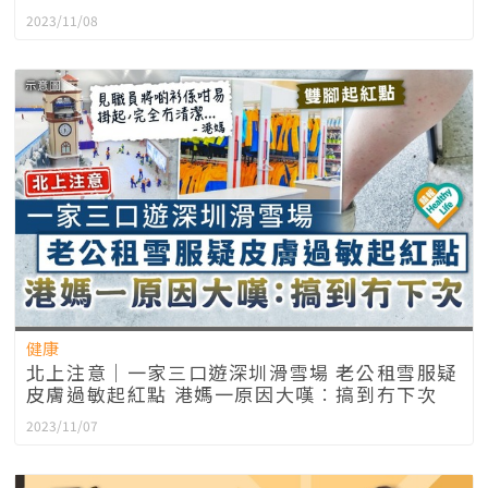
2023/11/08
健康
北上注意｜一家三口遊深圳滑雪場 老公租雪服疑
皮膚過敏起紅點 港媽一原因大嘆︰搞到冇下次
2023/11/07