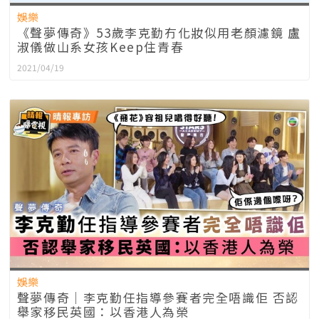
娛樂
《聲夢傳奇》53歲李克勤冇化妝似用老顏濾鏡 盧
淑儀做山系女孩Keep住青春
2021/04/19
娛樂
聲夢傳奇│李克勤任指導參賽者完全唔識佢 否認
舉家移民英國：以香港人為榮