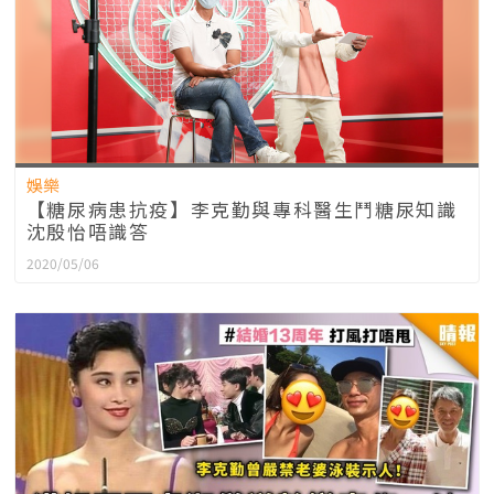
娛樂
【糖尿病患抗疫】李克勤與專科醫生鬥糖尿知識
沈殷怡唔識答
2020/05/06