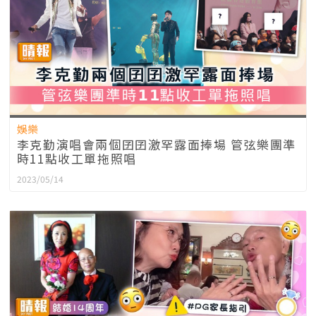
娛樂
李克勤演唱會兩個囝囝激罕露面捧場 管弦樂團準
時11點收工單拖照唱
2023/05/14