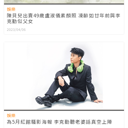
娛樂
陳貝兒出賣49歲盧淑儀素顏照 凍齡如廿年前與李
克勤似父女
2023/04/06
娛樂
為5月紅館騷影海報 李克勤聽老婆話真空上陣