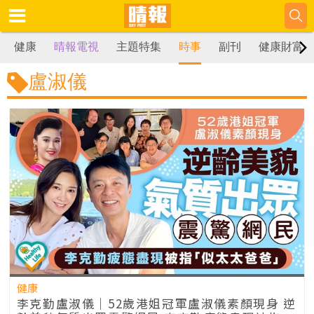
健康
晴報電視
主題特集
時事
副刊
健康財富
盧淑儀
健康
李克勤盧淑儀｜52歲港姐冠軍盧淑儀素顏現身 逆