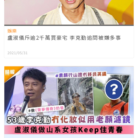
娛樂
盧淑儀斥逾2千萬買豪宅 李克勤追問被嫌多事
2021/05/31