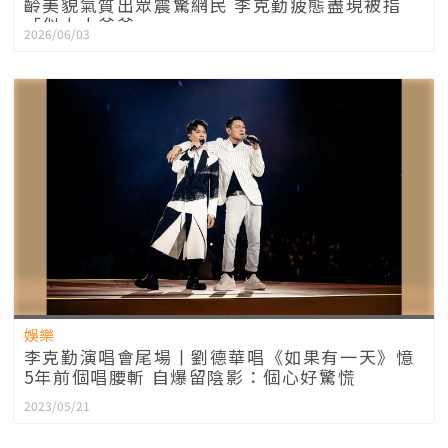
齡美貌氣質出眾震驚網民 李克勤疲態盡現被指
「似太太爸爸」
2026/06/03
娛樂
李克勤演唱會尾場丨劉德華唱《如果有一天》憶
5年前個唱腰斬 自爆留陰影：個心好驚慌
2023/05/21