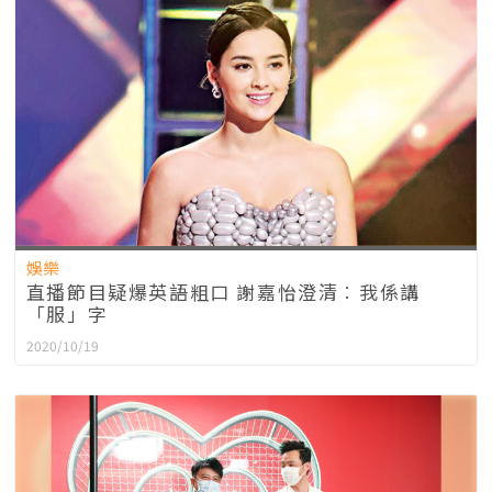
娛樂
直播節目疑爆英語粗口 謝嘉怡澄清︰我係講
「服」字
2020/10/19