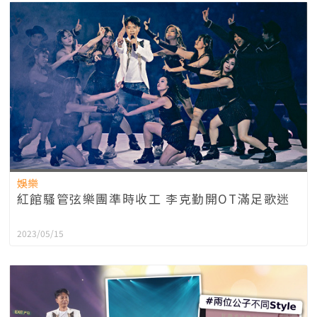
娛樂
紅館騷管弦樂團準時收工 李克勤開OT滿足歌迷
2023/05/15