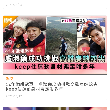
2021/04/05
娛樂
92年港姐冠軍│盧淑儀成功挑戰高難度蚺蛇尖
keep住運動身材弗足咁多年
2021/03/12