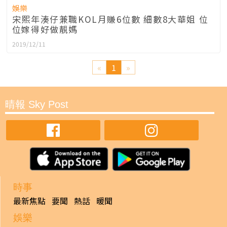
娛樂
宋熙年湊仔兼職KOL月賺6位數 細數8大華姐 位
位嫁得好做靚媽
2019/12/11
«
1
»
晴報 Sky Post
時事
最新焦點
要聞
熱話
暖聞
娛樂