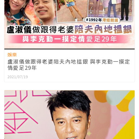
娛樂
盧淑儀做跟得老婆陪夫內地搵銀 與李克勤一摸定
情愛足29年
2021/07/19