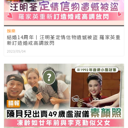
娛樂
結婚14周年丨汪明荃定情信物遺憾被盜 羅家英重
新訂造婚戒高調放閃
2023/05/04