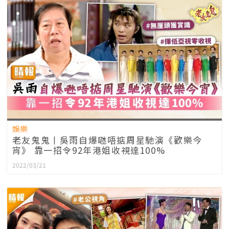
娛樂
老友鬼鬼丨吳雨自爆𠱁唔掂周星馳演《歡樂今
宵》 靠一招令92年港姐收視達100%
2022/03/21