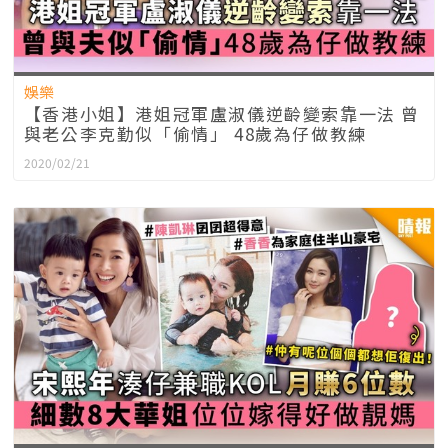
娛樂
【香港小姐】港姐冠軍盧淑儀逆齡變索靠一法 曾
與老公李克勤似「偷情」 48歲為仔做教練
2020/02/21