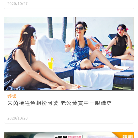
2020/10/27
娛樂
朱茵犧牲色相扮阿婆 老公黃貫中一眼識穿
2020/10/20