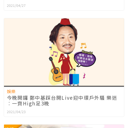
2021/04/27
娛樂
今晚開鑼 鄭中基踩台開Live迎中環戶外騷 樂迷
︰一齊High足3晚
2021/04/23