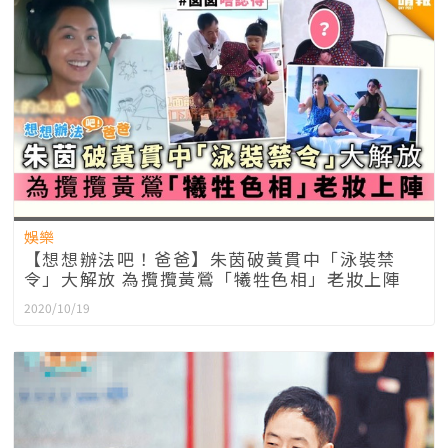
娛樂
【想想辦法吧！爸爸】朱茵破黃貫中「泳裝禁
令」大解放 為攬攬黃鶯「犧牲色相」老妝上陣
2020/10/19