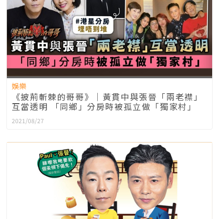
娛樂
《披荊斬棘的哥哥》｜黃貫中與張晉「兩老襟」
互當透明 「同鄉」分房時被孤立做「獨家村」
2021/08/27