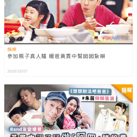
娛樂
參加親子真人騷 暖爸黃貫中幫囡囡紮辮
2020/10/07