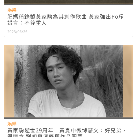
娛樂
肥媽稱錄製黃家駒為其創作歌曲 黃家強出Po斥
謊言：不尊重人
2023/06/26
娛樂
黃家駒逝世29周年｜黃貫中微博發文：好兄弟，
很懷念 劉祖兒灌錄舊作品圓夢