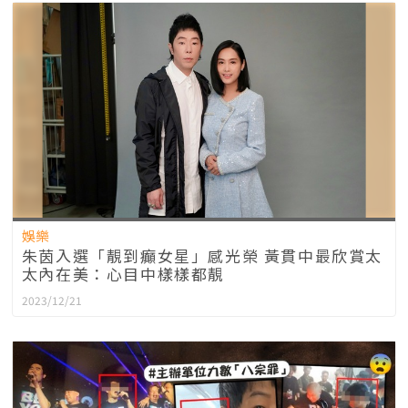
娛樂
朱茵入選「靚到癲女星」感光榮 黃貫中最欣賞太
太內在美：心目中樣樣都靚
2023/12/21