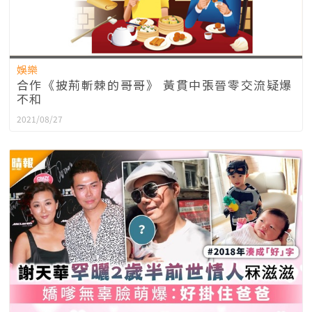
娛樂
合作《披荊斬棘的哥哥》 黃貫中張晉零交流疑爆
不和
2021/08/27