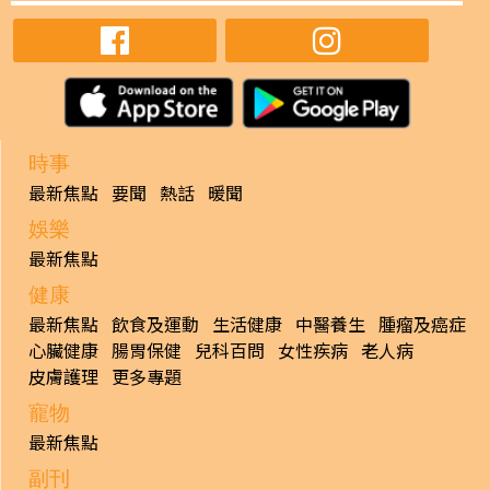
時事
最新焦點
要聞
熱話
暖聞
娛樂
最新焦點
健康
最新焦點
飲食及運動
生活健康
中醫養生
腫瘤及癌症
心臟健康
腸胃保健
兒科百問
女性疾病
老人病
皮膚護理
更多專題
寵物
最新焦點
副刊