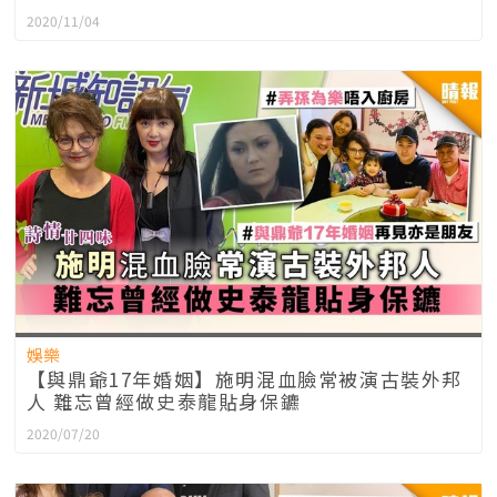
2020/11/04
娛樂
【與鼎爺17年婚姻】施明混血臉常被演古裝外邦
人 難忘曾經做史泰龍貼身保鑣
2020/07/20