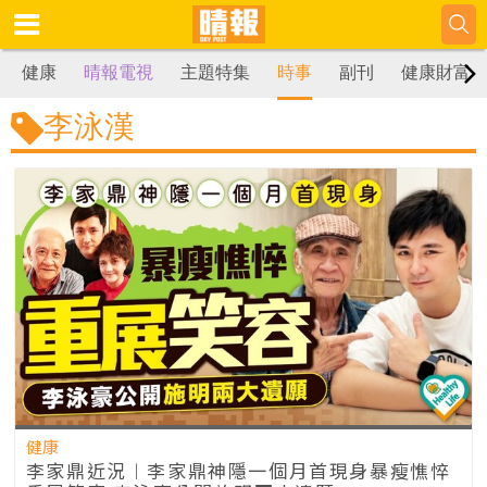
健康
晴報電視
主題特集
時事
副刊
健康財富
李泳漢
健康
李家鼎近況︱李家鼎神隱一個月首現身暴瘦憔悴