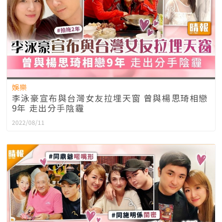
娛樂
李泳豪宣布與台灣女友拉埋天窗 曾與楊思琦相戀
9年 走出分手陰霾
2022/08/11