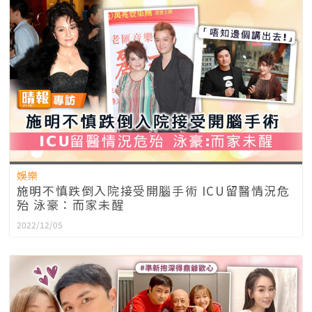
娛樂
施明不慎跌倒入院接受開腦手術 ICU留醫情況危
殆 泳豪：而家未醒
2022/12/05