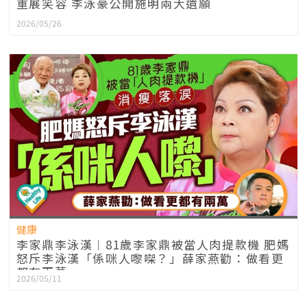
重展笑容 李泳豪公開施明兩大遺願
2026/05/26
健康
李家鼎李泳漢︱81歲李家鼎被當人肉提款機 肥媽
怒斥李泳漢「係咪人嚟㗎？」薛家燕勸：做看更
都有兩萬
2026/05/11