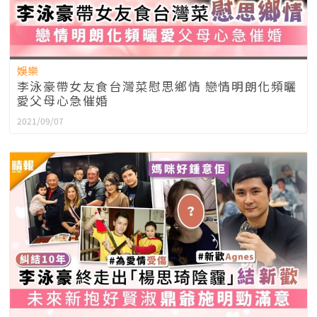
娛樂
李泳豪帶女友食台灣菜慰思鄉情 戀情明朗化頻曬
愛父母心急催婚
2021/09/07