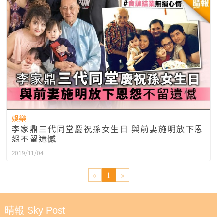
娛樂
李家鼎三代同堂慶祝孫女生日 與前妻施明放下恩
怨不留遺憾
2019/11/04
«
1
»
晴報 Sky Post