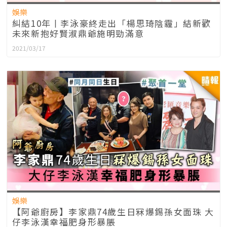
娛樂
糾結10年丨李泳豪終走出「楊思琦陰霾」結新歡
未來新抱好賢淑鼎爺施明勁滿意
2021/03/17
娛樂
【阿爺廚房】李家鼎74歲生日冧爆錫孫女面珠 大
仔李泳漢幸福肥身形暴脹