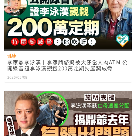
健康
李家鼎李泳漢︱李家鼎怒揭被大仔當人肉ATM 公
開錄音證李泳漢覬覦200萬定期持屋契威脅
2026/05/08