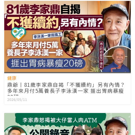
健康
鼎爺丨81歲李家鼎自揭「不獲續約」另有內情？
多年來月付5萬養長子李泳漢一家 捱出胃病暴瘦
20磅
2026/05/11