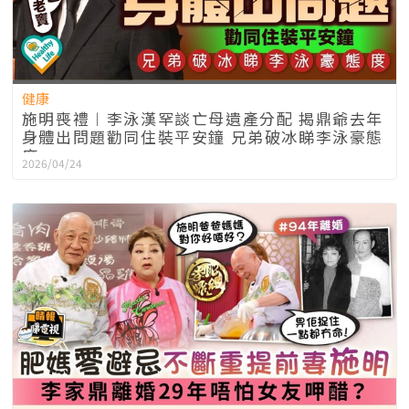
健康
施明喪禮︱李泳漢罕談亡母遺產分配 揭鼎爺去年
身體出問題勸同住裝平安鐘 兄弟破冰睇李泳豪態
度
2026/04/24