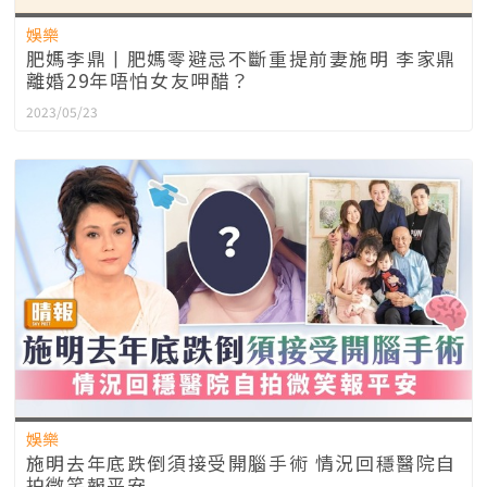
娛樂
肥媽李鼎丨肥媽零避忌不斷重提前妻施明 李家鼎
離婚29年唔怕女友呷醋？
2023/05/23
娛樂
施明去年底跌倒須接受開腦手術 情況回穩醫院自
拍微笑報平安