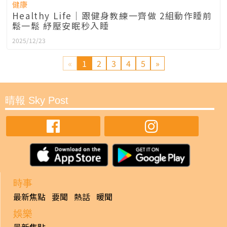
健康
Healthy Life｜跟健身教練一齊做 2組動作睡前
鬆一鬆 紓壓安眠秒入睡
2025/12/23
«
1
2
3
4
5
»
晴報 Sky Post
時事
最新焦點
要聞
熱話
暖聞
娛樂