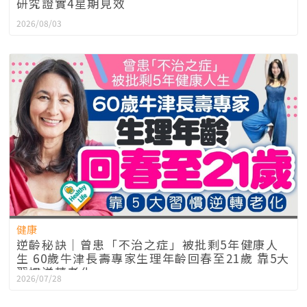
研究證實4星期見效
2026/08/03
健康
逆齡秘訣｜曾患「不治之症」被批剩5年健康人
生 60歲牛津長壽專家生理年齡回春至21歲 靠5大
習慣逆轉老化
2026/07/28