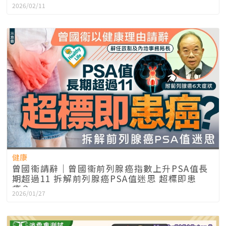
2026/02/11
健康
曾國衞請辭｜曾國衞前列腺癌指數上升PSA值長
期超過11 拆解前列腺癌PSA值迷思 超標即患
癌？
2026/01/27