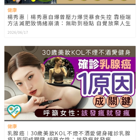
健康
楊秀惠｜楊秀惠自爆曾壓力爆煲暴食失控 靠極端
方法減肥致情緒崩潰：無助到極點 自覺放棄人生
2026/06/17
健康
乳腺癌︱30歲美妝KOL不煙不酒愛健身確診乳腺
癌1原因成關鍵 呼籲女性：該發瘋就發瘋