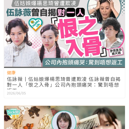
健康
伍詠薇丨伍姑娘爆楊思琦曾遭欺凌 伍詠薇曾自揭
對一人「恨之入骨」公司內抱頭痛哭：驚到唔想
返工
2026/06/05