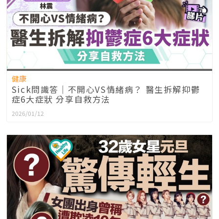
健康
Sick問識答｜不開心VS情緒病？ 醫生拆解抑鬱
症6大症狀 分享自救方法
2026/01/12