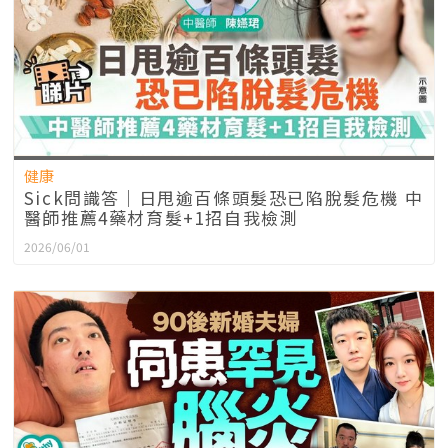
健康
Sick問識答｜日甩逾百條頭髮恐已陷脫髮危機 中
醫師推薦4藥材育髮+1招自我檢測
2026/06/01