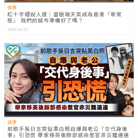
健康
紅十字細說人道｜當極端天氣成為香港「新常
態」 我們的城市準備好了嗎？
2026/05/12
健康
前歌手吳日言突貼黑白照自爆與老公「交代身後
事」引恐慌 舉家移英後肺部感染惹官非災難連連