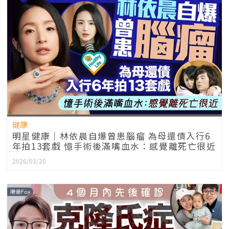
健康
明星健康｜林依晨自爆曾患腦瘤 為母還債入行6
年拍13套戲 憶手術後滿嘴血水：感覺離死亡很近
2026/03/20