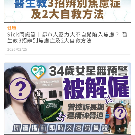
健康
Sick問識答｜都市人壓力大不自覺陷入焦慮？ 醫
生教3招辨別焦慮症及2大自救方法
2026/02/25