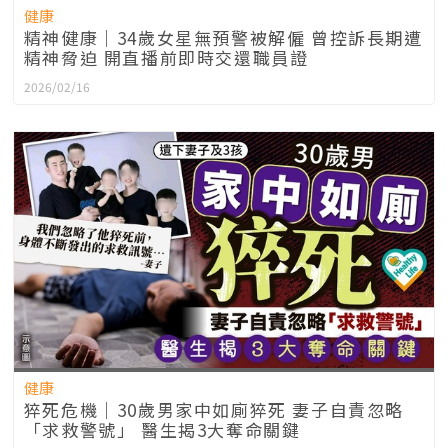
健康
精神健康｜34歲女星無預警被解僱 曾控訴長期遭
精神脅迫 開直播前即時交還職員證
2026/02/16
健康
猝死危機｜30歲男家中如廁猝死 妻子自責忽略
「求救警號」 醫生揭3大奪命關鍵