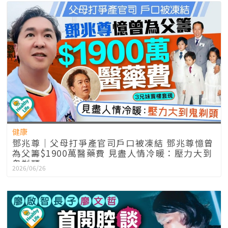
健康
鄧兆尊｜父母打爭產官司戶口被凍結 鄧兆尊憶曾
為父籌$1900萬醫藥費 見盡人情冷暖：壓力大到
鬼剃頭
2026/06/26