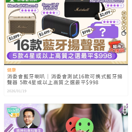
健康
消委會藍牙喇叭｜消委會測試16款可携式藍牙揚
聲器 5款4星或以上高質之選最平$998
2026/01/19