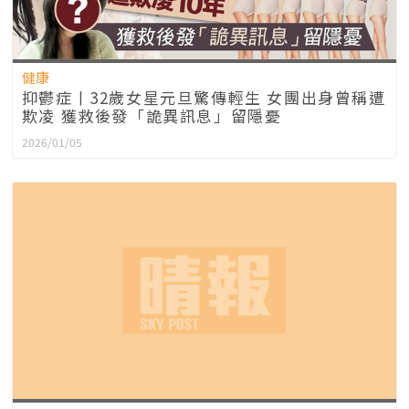
健康
抑鬱症丨32歲女星元旦驚傳輕生 女團出身曾稱遭
欺凌 獲救後發「詭異訊息」留隱憂
2026/01/05