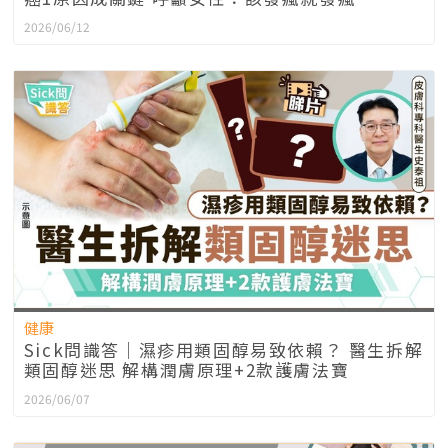
2026/06/12
健康
Sick問識答｜濕疹用類固醇易致依賴？ 醫生拆解
類固醇迷思 解構潤膚原理+2款護膚法寶
2026/06/07