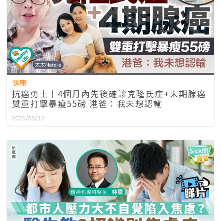
健康
抗癌勇士｜4個月內先後確診克隆氏症+末期腺癌
雙重打擊暴瘦55磅 港爸：我未想認輸
2026/03/12