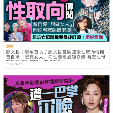
健康
廖文哲｜廖啟智長子廖文哲首開腔談性取向傳聞
曾自爆「想做女人」同性戀被誣衊崩潰 難忘亡母
陳敏兒最後叮嚀：佢好愛我
2026/06/25