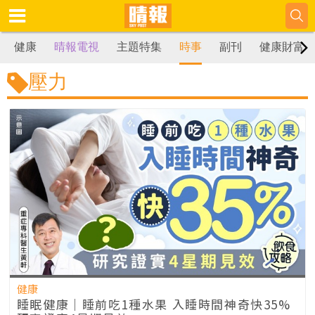
健康
晴報電視
主題特集
時事
副刊
健康財富
壓力
健康
睡眠健康｜睡前吃1種水果 入睡時間神奇快35%