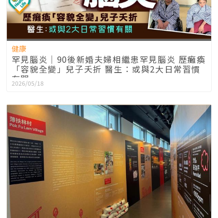
健康
罕見腦炎｜90後新婚夫婦相繼患罕見腦炎 歷癱瘓
「容貌全變」兒子夭折 醫生：或與2大日常習慣
有關
2026/05/18