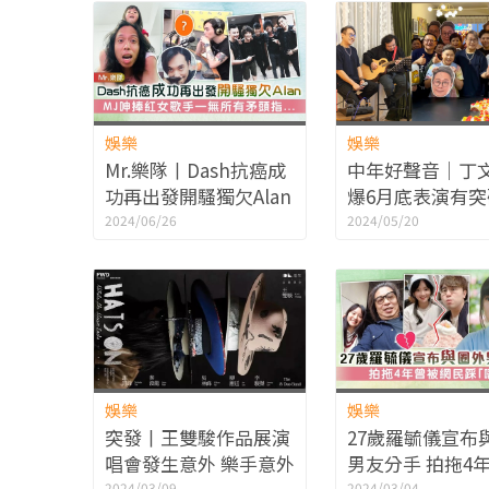
走慢些
娛樂
娛樂
Mr.樂隊丨Dash抗癌成
中年好聲音│丁
功再出發開騷獨欠Alan
爆6月底表演有突
MJ呻捧紅女歌手一無
行粉絲聚會預告
2024/06/26
2024/05/20
所有矛頭指...
歌推出
娛樂
娛樂
突發丨王雙駿作品展演
27歲羅毓儀宣布
唱會發生意外 樂手意外
男友分手 拍拖4
2024/03/09
2024/03/04