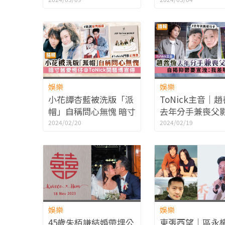
跌落台救護車送院
網民踩「唔襯」
娛樂
娛樂
小花譚杏藍被洗版「派
ToNick主音｜
帽」自稱問心無愧 暗寸
去年分手兼喪父
舊愛恆仔＠ToNick開
緒 自揭抑鬱要宣
2024/02/20
2024/02/19
騷博宣傳
差啲想走
娛樂
娛樂
45歲朱栢謙結婚帶埋公
東張西望｜區永