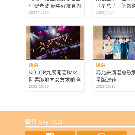
仔娶老婆 圈中好友見證
「星盒子」解散
細佬朱康：大佬好嘢
峰忽然離隊 自資
2023/11/19
2023/11/04
歌手夢
娛樂
娛樂
KOLOR九展開騷Bass
馮允謙演唱會歌
阿昇跪地向女友求婚 全
量版波鞋
場大合唱營造浪漫氣氛
Jackal@Dear J
2023/10/16
2023/10/13
愛搶Cross-over
晴報 Sky Post