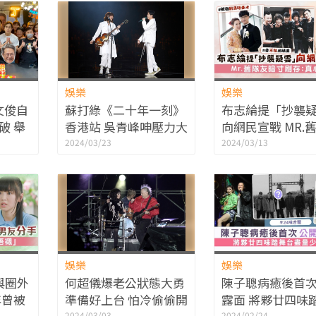
娛樂
娛樂
文俊自
蘇打綠《二十年一刻》
布志綸提「抄襲
破 舉
香港站 吳青峰呻壓力大
向網民宣戰 MR.
將有新
預告最後一次巡迴
暗寸刷存：真心戇
2024/03/23
2024/03/13
娛樂
娛樂
與圈外
何超儀爆老公狀態大勇
陳子聰病癒後首
年曾被
準備好上台 怕冷偷偷開
露面 將夥廿四味
2024/03/03
2024/02/24