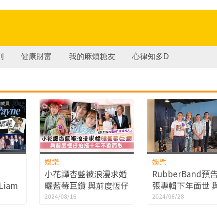
刊
健康財富
我的麻煩糖友
心律知多D
娛樂
娛樂
小花譚杏藍被浪漫求婚
RubberBand預
Liam
曬藍莓巨鑽 與前度恆仔
張專輯下年面世 
樓亡終年
拍拖十年不歡而散
近距離互動 阿正
2024/08/16
2024/06/28
皮仔上身