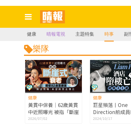
健康
晴報電視
主題特集
時事
副
樂隊
健康
健康
黃貫中保養｜62歲黃貫
巨星殞落丨One
中近照曝光 被指「斷崖
Direction前成員
式衰老」撞樣82歲葉振
Payne 酒店墮
2026/07/02
2024/10/17
棠 樂迷慨嘆：希望時間
31歲