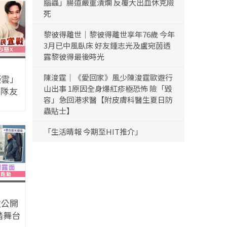
腦蟲」腸道嚴重潰爛 反覆大出血休克險
死
黎彼得離世｜黎彼得離世享年76歲 今年
3月已中風臥床 好友鍾志光及盧宛茵透
露黎彼得最後時光
陳浚霆｜《愛回家》風少陳浚霆歐遊行
疑雲」
山出事 1原因全身爆紅疹極恐怖 險「毀
舊隊友
容」急回港求醫【附皮膚科醫生夏日防
X
蟲貼士】
「生活晴報 今期至HIT推介」
次公開
踏舞台