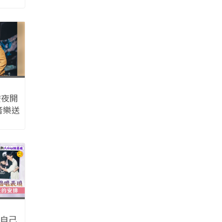
安夜開
音樂送
分享愛
意自己