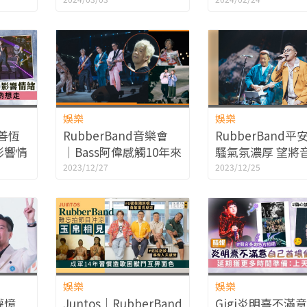
暖氣搞到陳子聰瞓到成
盡量少跑動
頭汗
娛樂
娛樂
趙善恆
RubberBand音樂會
RubberBand平
影響情
│Bass阿偉感觸10年來
騷氣氛濃厚 望將
洩：我
出碟辛酸事 6號與太太
到世界戰禍地區
2023/12/27
2023/12/25
Tim Lui合唱掀高潮
娛樂
娛樂
權憶
Juntos│RubberBand
Gigi炎明熹不滿