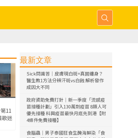
最新文章
Sick問識答｜皮膚現白斑=真菌纏身？
醫生教1方法分辨汗斑vs白蝕 解析發作
成因大不同
政府資助免費打針｜新一季度「流感疫
苗接種計劃」引入130萬劑疫苗 8類人可
告第11
優先接種 科興疫苗最快月底先到港【附
與歌迷
4條件免費接種】
難得調
食腦蟲｜男子泰國狂食生醃海鮮染「食