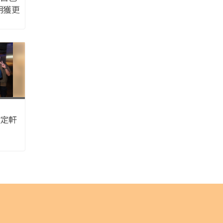
期獲更
天的安
s顧定軒
」 相約
快歌