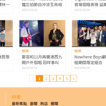
嬲林一
難忘拍節目沖涼玉帛相
首場個唱表現 延
出歌圓
見 成軍14年習慣造歌
多時間準備：上
2023/10/23
2023/10/18
困獸鬥互畀面色
排
娛樂
娛樂
酬買限
鄭容和11月再襲港西九
Nowhere Boy
開戶外個唱 因咩事叫
組期間限定組合
ane最
fans唔好只留意佢？
「Stable Boys
2023/10/11
2023/09/28
款
下次一齊出騷唱
«
1
2
3
4
5
»
時事
最新焦點
要聞
熱話
暖聞