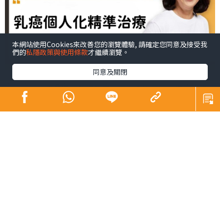
本網站使用Cookies來改善您的瀏覽體驗, 請確定您同意及接受我
們的
私隱政策與使用條款
才繼續瀏覽。
同意及關閉
不經不覺，筆者在晴報撰寫專欄已經超過十年，最大滿足
感莫過於透過文字，跟讀者和朋友們互動，尤其是一班正
在接受治療的乳癌病人，或完成治療的康復者，這種滿足
感成為我繼續筆耕的動力。
就上周四本欄文章「如何監察乳癌復發?」，很高興有讀者
在香港乳癌基金會社交平台留言，查問文中提及的朋友是
三陰性乳癌，為何在完成治療後需服用抗荷爾蒙藥?感謝讀
者的提問。筆者在跟友人溝通後，獲她同意向讀者詳細分
享她的抗癌經歷。