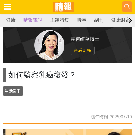
健康
晴報電視
主題特集
時事
副刊
健康財富
霍何綺華博士
查看更多
如何監察乳癌復發？
生活副刊
發佈時間: 2025/07/10