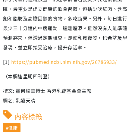
險，最重要是建立健康的飲食習慣，包括少吃紅肉、含高
飽和脂肪及高膽固醇的食物，多吃蔬果。另外，每日進行
最少三十分鐘的中度運動，遠離煙酒。雖然沒有人能準確
預測將來，但透過定期檢查，即使乳癌復發，也希望及早
發現，並立即接受治療，提升存活率。
[1]
https://pubmed.ncbi.nlm.nih.gov/26786933/
（本欄逢星期四刊登）
撰文: 霍何綺華博士 香港乳癌基金會主席
欄名: 乳過天晴
內容標籤
健康