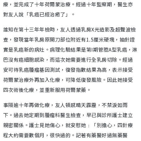
療，並完成了十年荷爾蒙治療。經過十年監察期，醫生亦
對友人說「乳癌已經治癒了」。
誰知在第十三年年檢時，友人透過乳房X光造影及超聲波檢
查，發現當年乳房原開刀部位附近有1.5厘米硬塊，抽針證
實是乳癌新的病灶。病理化驗結果是第I期管腔A型乳癌，淋
巴沒有癌細胞感染，而這次她需要進行全乳房切除。經過
安可待乳癌腫瘤基因測試，復發指數結果為高，表示接受
荷爾蒙治療外再加入化療，可降低復發風險。因此她接受
四次術後化療，並重新服用荷爾蒙藥。
事隔逾十年再做化療，友人頓感晴天霹靂，不禁淚如雨
下。過去她定期到腫瘤科醫生檢查，早已與診所護士建立
親密關係。護士見她傷心，就安慰她﹕「別擔心，四針療
程大約需要數個月，很快過的。記著有藥醫好過無藥醫