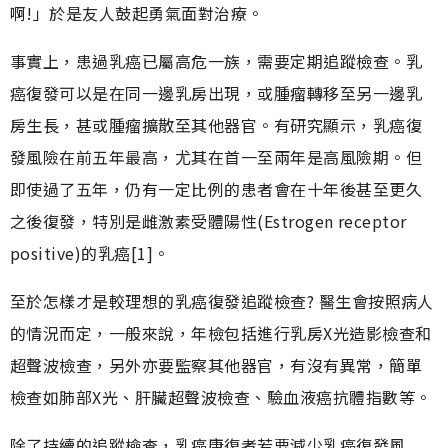
啊!」於是友人鼓起勇氣面對治療。
事實上，患過乳癌已屬高危一族，需要定期追蹤檢查。乳
癌復發可以是在同一邊乳房出現，或腫瘤轉移至另一邊乳
房生長，甚或腫瘤擴散至其他器官。有研究顯示，乳癌復
發風險在前五年最高，尤其在首一至兩年是高風險期。但
即使過了五年，仍有一定比例的患者會在十年後甚至更久
之後復發，特別是雌激素受體陽性(Estrogen receptor
positive)的乳癌[1]。
至於怎樣才是較理想的乳癌復發追蹤檢查? 醫生會按照病人
的情況而定，一般來說，年檢包括進行乳房X光造影檢查和
超聲波檢查，另外亦要監察其他器官，有沒有異常，簡單
檢查如肺部X光、肝臟超聲波檢查、驗血液癌抗體指數等。
除了持續的追蹤檢查，乳癌康復者若要減少乳癌復發風