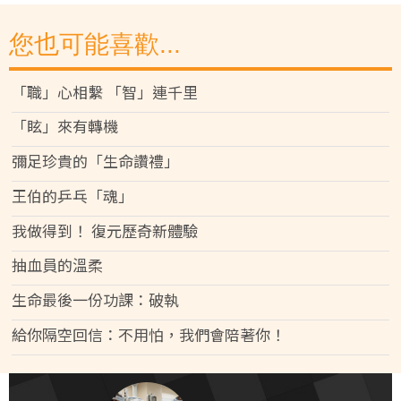
您也可能喜歡...
「職」心相繫 「智」連千里
「眩」來有轉機
彌足珍貴的「生命讚禮」
王伯的乒乓「魂」
我做得到！ 復元歷奇新體驗
抽血員的溫柔
生命最後一份功課：破執
給你隔空回信：不用怕，我們會陪著你！