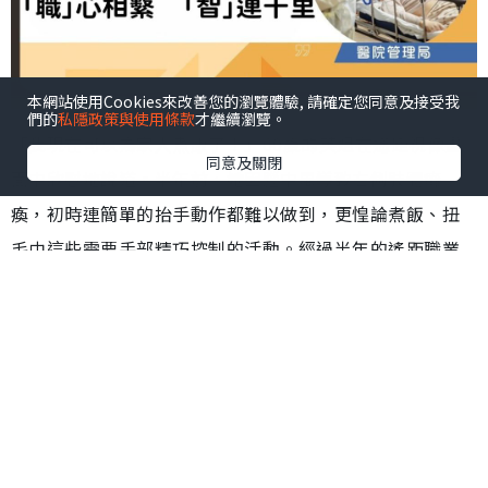
本網站使用Cookies來改善您的瀏覽體驗, 請確定您同意及接受我
們的
私隱政策與使用條款
才繼續瀏覽。
「我現在可以為家人煮飯了！」60歲的英姐在遙距視像畫
同意及關閉
面中欣慰地說道。半年前，她因腦中風導致右側肢體癱
瘓，初時連簡單的抬手動作都難以做到，更惶論煮飯、扭
毛巾這些需要手部精巧控制的活動。經過半年的遙距職業
治療及實體家訪，她不僅恢復了生活自理能力，還重新走
進廚房，拾起鑊鏟。
中風患者在出院後往往面臨諸多生活上的困難。英姐的兒
子憶述，雖然母親在醫院學會了單手自理的技巧，但對於
中風患者而言，家中的環境配置仍有不少安全隱患，例如
椅子高度不合適、浴室地面濕滑等，有可能釀成家居意