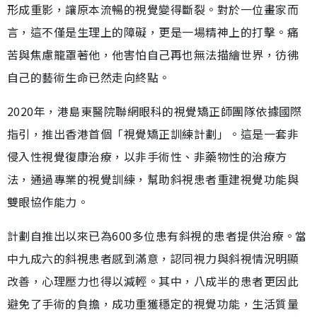
形成重影，讓原本流暢的視覺變得斷裂。對於一位畫家而
言，這不僅是生理上的障礙，更是一場精神上的打擊。痛
苦與焦慮籠罩著他，他害怕自己再也無法描繪世界，彷彿
自己的藝術生命已然走向終點。
2020年，港島東醫院聯網眼科的視覺矯正師團隊依據國際
指引，推出香港首個「視覺矯正訓練計劃」。這是一套非
侵入性視覺復康治療，以非手術性、非藥物性的治療方
法，通過專業的視覺訓練，幫助斜視患者重建視覺功能與
雙眼協作能力。
計劃自推出以來已為600多位患有斜視的患者提供治療。當
中九成六的斜視患者感到滿意，認同視力與斜視情況明顯
改善，心理壓力也得以減輕。其中，八成半的患者更因此
避免了手術的負擔，成功重獲穩定的視覺功能，生活質量