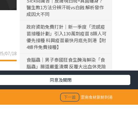
Sick問識答｜皮膚現白斑=真菌纏身？
醫生教1方法分辨汗斑vs白蝕 解析發作
成因大不同
政府資助免費打針｜新一季度「流感疫
苗接種計劃」引入130萬劑疫苗 8類人可
優先接種 科興疫苗最快月底先到港【附
4條件免費接種】
5/07/18
食腦蟲｜男子泰國狂食生醃海鮮染「食
腦蟲」腸道嚴重潰爛 反覆大出血休克險
死
同意及關閉
黎彼得離世｜黎彼得離世享年76歲 今年
3月已中風臥床 好友鍾志光及盧宛茵透
下一篇
雲南食材新鮮到港
露黎彼得最後時光
陳浚霆｜《愛回家》風少陳浚霆歐遊行
山出事 1原因全身爆紅疹極恐怖 險「毀
容」急回港求醫【附皮膚科醫生夏日防
蟲貼士】