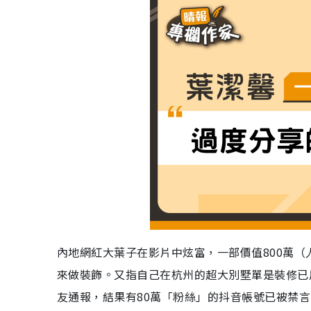
內地網紅大葉子在影片中炫富，一部價值800萬
來做裝飾。又指自己在杭州的超大別墅單是裝修已用
友通報，結果有80萬「粉絲」的抖音帳號已被禁言