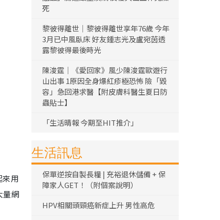
死
黎彼得離世｜黎彼得離世享年76歲 今年
3月已中風臥床 好友鍾志光及盧宛茵透
露黎彼得最後時光
陳浚霆｜《愛回家》風少陳浚霆歐遊行
山出事 1原因全身爆紅疹極恐怖 險「毀
容」急回港求醫【附皮膚科醫生夏日防
蟲貼士】
「生活晴報 今期至HIT推介」
生活訊息
保單逆按自製長糧 | 充裕退休儲備 + 保
起來用
障家人GET！（附個案說明）
大量網
HPV相關頭頸癌新症上升 男性高危