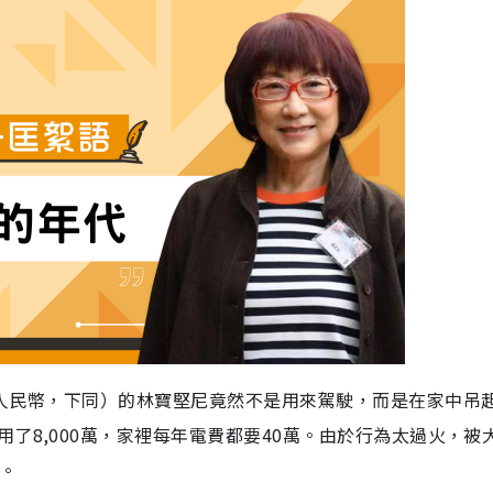
（人民幣，下同）的林寶堅尼竟然不是用來駕駛，而是在家中吊
了8,000萬，家裡每年電費都要40萬。由於行為太過火，被
。