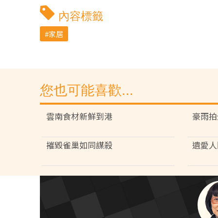
內容標籤
家居
您也可能喜歡...
雲南食材新鮮到港
豪雨拍
摧毀雀巢如同謀殺
遺愛人