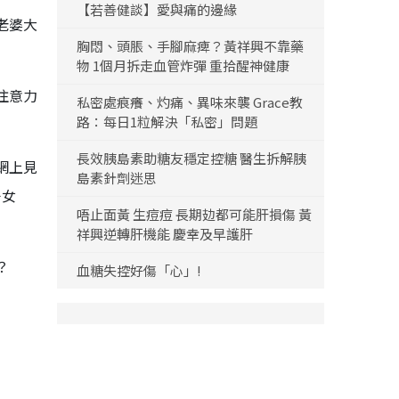
【若善健談】愛與痛的邊緣
老婆大
胸悶、頭脹、手腳麻痺？黃祥興不靠藥
物 1個月拆走血管炸彈 重拾醒神健康
注意力
私密處痕癢、灼痛、異味來襲 Grace教
路：每日1粒解決「私密」問題
長效胰島素助糖友穩定控糖 醫生拆解胰
網上見
島素針劑迷思
子女
唔止面黃 生痘痘 長期攰都可能肝損傷 黃
祥興逆轉肝機能 慶幸及早護肝
？
血糖失控好傷「心」!