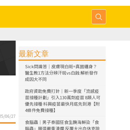
最新文章
Sick問識答｜皮膚現白斑=真菌纏身？
醫生教1方法分辨汗斑vs白蝕 解析發作
成因大不同
政府資助免費打針｜新一季度「流感疫
苗接種計劃」引入130萬劑疫苗 8類人可
優先接種 科興疫苗最快月底先到港【附
4條件免費接種】
5/06/27
食腦蟲｜男子泰國狂食生醃海鮮染「食
腦蟲」腸道嚴重潰爛 反覆大出血休克險