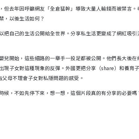
，但去年因呼籲網友「全倉猛幹」導致大量人輸錢而被禁言。
禁，以後生活如何？
以把自己的生活公開給全世界。分享私生活更變成了網紅吸引
嬰兒開始，這些細路的一舉手一投足都被公開。他們長大後在
現子女對這種現象的反彈。外國更把分享（share）和養育
新字，直指父母不理會子女對私隱問題的感受。
時候，不如先停下來，想一想，這個片段真的有分享的必要嗎