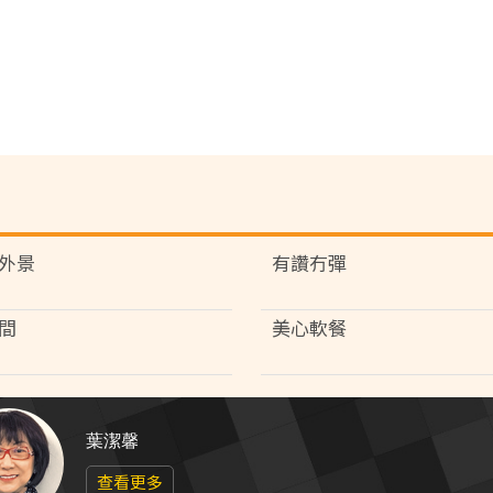
外景
有讚冇彈
間
美心軟餐
葉潔馨
查看更多