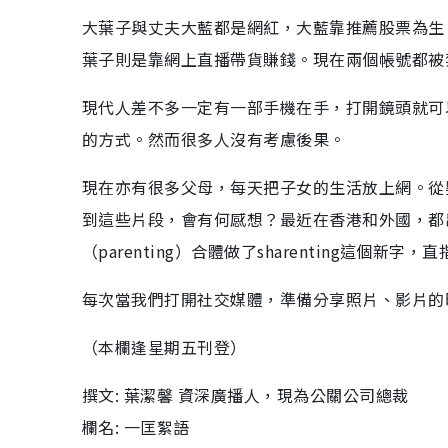
大葉子與丈夫大藍都是網紅，大藍靠推薦股票為生
葉子則是靠網上直播帶貨賺錢。現在兩個帳號都被
現代人差不多一定有一部手機在手，打開鏡頭就可
的方式。然而很多人沒有考慮後果。
現在亦有很多父母，每天把子女的生活放上網。從
到這些片段，會有何感想？最近在香港和外國，都出
（parenting）合體做了sharenting這個
每次當我們打開社交媒體，準備分享照片、影片的
（本欄逢星期五刊登）
撰文: 葉潔馨 資深廣播人，現為公關公司總裁
欄名: 一匡絮語