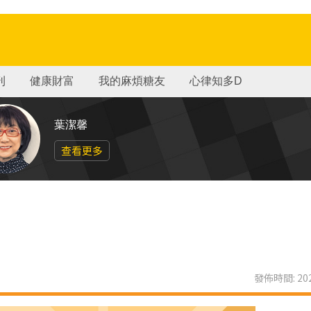
刊
健康財富
我的麻煩糖友
心律知多D
葉潔馨
查看更多
發佈時間: 202