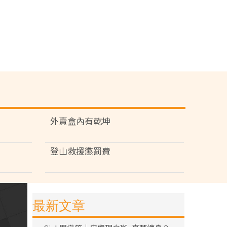
外賣盒內有乾坤
登山救援懲罰費
最新文章