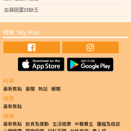
血凝固蛋白缺乏
晴報 Sky Post
時事
最新焦點
要聞
熱話
暖聞
娛樂
最新焦點
健康
最新焦點
飲食及運動
生活健康
中醫養生
腫瘤及癌症
心臟健康
腸胃保健
兒科百問
女性疾病
老人病