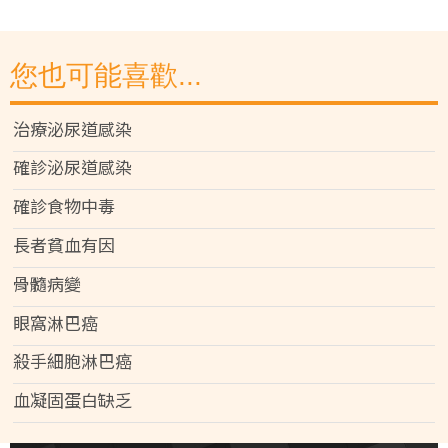
您也可能喜歡...
治療泌尿道感染
確診泌尿道感染
確診食物中毒
長者貧血有因
骨髓病變
眼窩淋巴癌
殺手細胞淋巴癌
血凝固蛋白缺乏