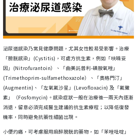
泌尿道感染乃常見健康問題，尤其女性較易受影響。治療
「膀胱感染」(Cystitis)，可處方抗生素，例如「呋喃妥
因」(Nitrofurantoin）、「曲美託普利-磺胺氧唑」
(Trimethoprim-sulfamethoxazole）、「奧格門汀」
(Augmentin)、「左氧氟沙星」(Levofloxacin) 及「氟黴
素」（Fosfomycin)。感染症狀一般在治療後一兩天內逐漸
消退，留意必須完成醫生建議的抗生素療程；以降低復發
機率，同時避免抗藥性細菌出現。
小便灼痛，可考慮服用麻醉膀胱的藥物，如「苯唑吡啶」