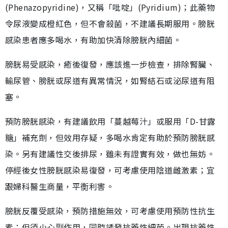
(Phenazopyridine)，又稱「吡啶」(Pyridium)；此藥物
令尿液變成橙紅色，但不會殺菌，不建議長期服用。膀胱
感染患者應多喝水，有助加快清除膀胱內細菌。
膀胱易受感染，癒後復發，應該進一步檢查，排除腎臟、
輸尿管、膀胱或尿道有異常情況，如腎結石或泌尿道有阻
塞。
預防膀胱感染，有建議飲用「蔓越莓汁」或服用「D-甘露
糖」補充劑，但效用存疑，多喝水肯定有助於預防膀胱感
染。另有建議性交後排尿，雖未有證實有效，做也無妨。
停經後女性膀胱感染易復發，可考慮使用陰道雌激素；宜
跟婦科醫生商量，平𧗾利害。
膀胱反覆受感染，預防措施無效，可考慮使用預防性抗生
素；但須小心副作用，同時誘發抗藥性細菌。出現抗藥性