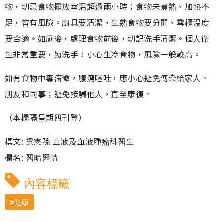
物，切忌食物擺放室温超過兩小時；食物未煮熟、加熱不
足，皆有風險。廚具要清潔，生熟食物要分開、雪櫃温度
要合適。如廁後，處理食物前後，切記洗手清潔。個人衛
生非常重要，勤洗手！小心生冷食物，風險一般較高。
如有食物中毒病徵，腹瀉嘔吐，應小心避免傳染給家人、
朋友和同事；避免接觸他人，直至康復。
（本欄隔星期四刊登）
撰文: 梁憲孫 血液及血液腫瘤科醫生
欄名: 醫晴醫情
內容標籤
健康