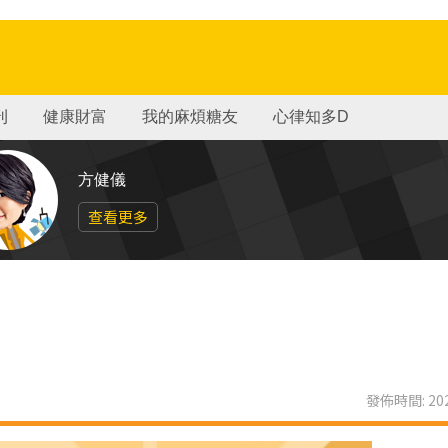
刊
健康財富
我的麻煩糖友
心律知多D
方健儀
查看更多
發佈時間: 202