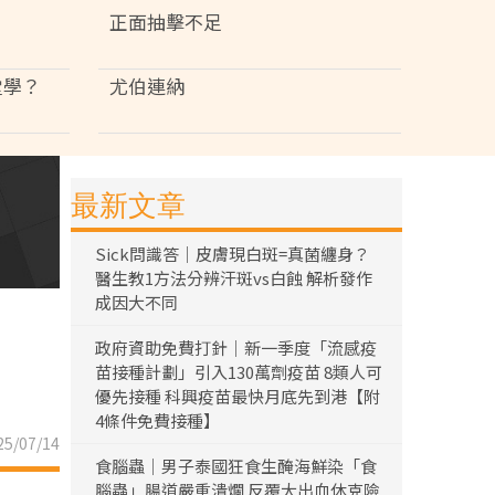
正面抽擊不足
堂學？
尤伯連納
最新文章
Sick問識答｜皮膚現白斑=真菌纏身？
醫生教1方法分辨汗斑vs白蝕 解析發作
成因大不同
政府資助免費打針｜新一季度「流感疫
苗接種計劃」引入130萬劑疫苗 8類人可
優先接種 科興疫苗最快月底先到港【附
4條件免費接種】
5/07/14
食腦蟲｜男子泰國狂食生醃海鮮染「食
腦蟲」腸道嚴重潰爛 反覆大出血休克險