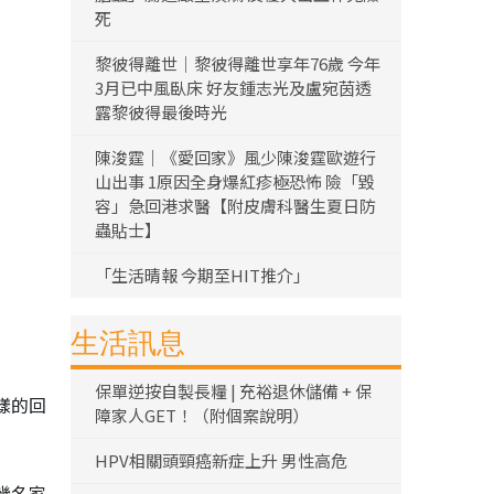
死
黎彼得離世｜黎彼得離世享年76歲 今年
3月已中風臥床 好友鍾志光及盧宛茵透
露黎彼得最後時光
陳浚霆｜《愛回家》風少陳浚霆歐遊行
山出事 1原因全身爆紅疹極恐怖 險「毀
容」急回港求醫【附皮膚科醫生夏日防
蟲貼士】
「生活晴報 今期至HIT推介」
生活訊息
保單逆按自製長糧 | 充裕退休儲備 + 保
樣的回
障家人GET！（附個案說明）
HPV相關頭頸癌新症上升 男性高危
幾名家