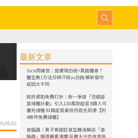
最新文章
Sick問識答｜皮膚現白斑=真菌纏身？
醫生教1方法分辨汗斑vs白蝕 解析發作
成因大不同
政府資助免費打針｜新一季度「流感疫
苗接種計劃」引入130萬劑疫苗 8類人可
優先接種 科興疫苗最快月底先到港【附
4條件免費接種】
5/06/02
食腦蟲｜男子泰國狂食生醃海鮮染「食
腦蟲」腸道嚴重潰爛 反覆大出血休克險