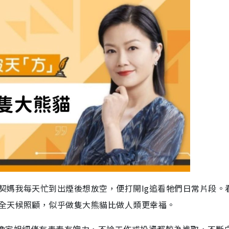
契媽我每天忙到出煙後想放空，便打開Ig追看牠們日常片段。
全天候照顧，似乎做隻大熊貓比做人類更幸福。