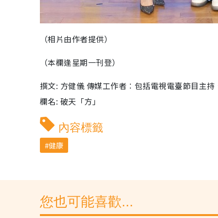
（相片由作者提供）
（本欄逢星期一刊登）
撰文: 方健儀 傳媒工作者︰包括電視電臺節目主
欄名: 破天「方」
內容標籤
健康
您也可能喜歡...