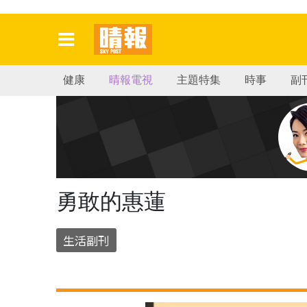
健康
晴報電視
主題特集
時事
副
勇敢的惠蓮
生活副刊