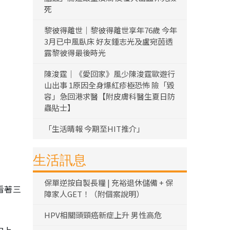
死
黎彼得離世｜黎彼得離世享年76歲 今年
3月已中風臥床 好友鍾志光及盧宛茵透
露黎彼得最後時光
陳浚霆｜《愛回家》風少陳浚霆歐遊行
山出事 1原因全身爆紅疹極恐怖 險「毀
容」急回港求醫【附皮膚科醫生夏日防
蟲貼士】
「生活晴報 今期至HIT推介」
生活訊息
保單逆按自製長糧 | 充裕退休儲備 + 保
看著三
障家人GET！（附個案說明）
HPV相關頭頸癌新症上升 男性高危