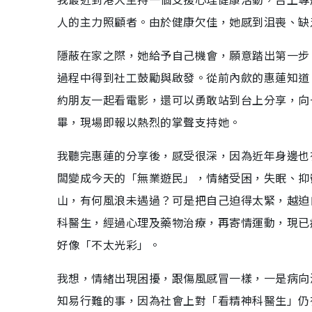
人的主力照顧者。由於健康欠佳，她感到沮喪、缺
隱蔽在家之際，她給予自己機會，願意踏出第一步
過程中得到社工鼓勵與啟發。從前內歛的惠蓮知道
約朋友一起看電影，還可以勇敢站到台上分享，向
畢，現場即報以熱烈的掌聲支持她。
我聽完惠蓮的分享後，感受很深，因為近年身邊也
闆變成今天的「無業遊民」，情緒受困，失眠、抑
山，有何風浪未遇過？可是把自己迫得太緊，越迫
科醫生，經過心理及藥物治療，再寄情運動，現已
好像「不太光彩」。
我想，情緒出現困擾，跟傷風感冒一樣，一是病向
知易行難的事，因為社會上對「看精神科醫生」仍