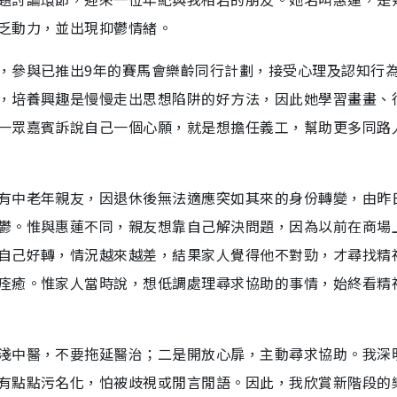
乏動力，並出現抑鬱情緒。
，參與已推出9年的賽馬會樂齡同行計劃，接受心理及認知行
，培養興趣是慢慢走出思想陷阱的好方法，因此她學習畫畫、
一眾嘉賓訴說自己一個心願，就是想擔任義工，幫助更多同路
有中老年親友，因退休後無法適應突如其來的身份轉變，由昨
鬱。惟與惠蓮不同，親友想靠自己解決問題，因為以前在商場
自己好轉，情況越來越差，結果家人覺得他不對勁，才尋找精
痊癒。惟家人當時說，想低調處理尋求協助的事情，始終看精
淺中醫，不要拖延醫治；二是開放心扉，主動尋求協助。我深
有點點污名化，怕被歧視或閒言閒語。因此，我欣賞新階段的