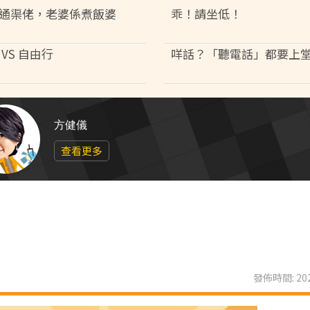
通渠佬，老婆係煮飯婆
乖！請坐低！
VS 自由行
咩話？「聽電話」都要上
方健儀
查看更多
發佈時間: 202