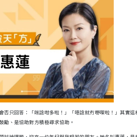
會否只回答：「咪諗咁多啦！」「唔諗就冇嘢㗎啦！」其實這
鼓勵、是協助對方積極尋求協助。
題討論環節，迎來一位年紀與我相若的朋友。她名叫惠蓮，是