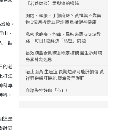
【若善健談】愛與痛的邊緣
胸悶、頭脹、手腳麻痺？黃祥興不靠藥
物 1個月拆走血管炸彈 重拾醒神健康
為治療，
行山、
私密處痕癢、灼痛、異味來襲 Grace教
路：每日1粒解決「私密」問題
人。話
長效胰島素助糖友穩定控糖 醫生拆解胰
島素針劑迷思
日的老
唔止面黃 生痘痘 長期攰都可能肝損傷 黃
上打江
祥興逆轉肝機能 慶幸及早護肝
神科專
血糖失控好傷「心」!
神科，
明這是
樂齡同