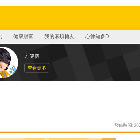
刊
健康財富
我的麻煩糖友
心律知多D
方健儀
查看更多
發佈時間: 202