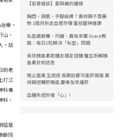
【若善健談】愛與痛的邊緣
胸悶、頭脹、手腳麻痺？黃祥興不靠藥
物 1個月拆走血管炸彈 重拾醒神健康
為治療，
行山、
私密處痕癢、灼痛、異味來襲 Grace教
路：每日1粒解決「私密」問題
人。話
長效胰島素助糖友穩定控糖 醫生拆解胰
島素針劑迷思
日的老
唔止面黃 生痘痘 長期攰都可能肝損傷 黃
上打江
祥興逆轉肝機能 慶幸及早護肝
神科專
血糖失控好傷「心」!
神科，
明這是
樂齡同