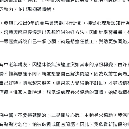
乏動力，並出現抑鬱情緒。
，參與已推出9年的賽馬會樂齡同行計劃，接受心理及認知行
，培養興趣是慢慢走出思想陷阱的好方法，因此她學習畫畫、
一眾嘉賓訴說自己一個心願，就是想擔任義工，幫助更多同路
有中老年親友，因退休後無法適應突如其來的身份轉變，由昨
鬱。惟與惠蓮不同，親友想靠自己解決問題，因為以前在商場
自己好轉，情況越來越差，結果家人覺得他不對勁，才尋找精
痊癒。惟家人當時說，想低調處理尋求協助的事情，始終看精
淺中醫，不要拖延醫治；二是開放心扉，主動尋求協助。我深
有點點污名化，怕被歧視或閒言閒語。因此，我欣賞新階段的