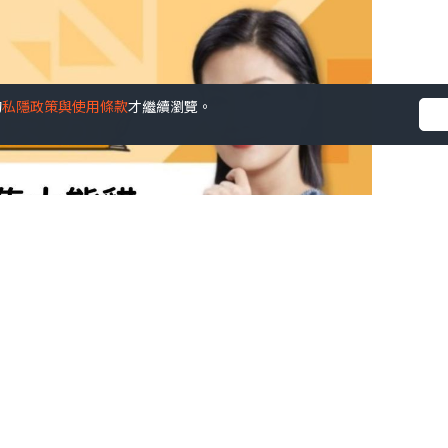
的
私隱政策與使用條款
才繼續瀏覽。
契媽我每天忙到出煙後想放空，便打開Ig追看牠們日常片段。
全天候照顧，似乎做隻大熊貓比做人類更幸福。