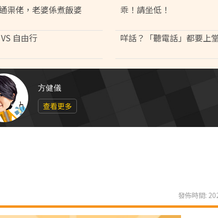
通渠佬，老婆係煮飯婆
乖！請坐低！
VS 自由行
咩話？「聽電話」都要上
方健儀
查看更多
發佈時間: 202