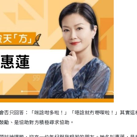
會否只回答：「咪諗咁多啦！」「唔諗就冇嘢㗎啦！」其實這
鼓勵、是協助對方積極尋求協助。
題討論環節，迎來一位年紀與我相若的朋友。她名叫惠蓮，是