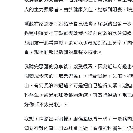
人的主力照顧者。由於健康欠佳，她感到沮喪、缺
隱蔽在家之際，她給予自己機會，願意踏出第一步
過程中得到社工鼓勵與啟發。從前內歛的惠蓮知道
約朋友一起看電影，還可以勇敢站到台上分享，向
畢，現場即報以熱烈的掌聲支持她。
我聽完惠蓮的分享後，感受很深，因為近年身邊也
闆變成今天的「無業遊民」，情緒受困，失眠、抑
山，有何風浪未遇過？可是把自己迫得太緊，越迫
科醫生，經過心理及藥物治療，再寄情運動，現已
好像「不太光彩」。
我想，情緒出現困擾，跟傷風感冒一樣，一是病向
知易行難的事，因為社會上對「看精神科醫生」仍