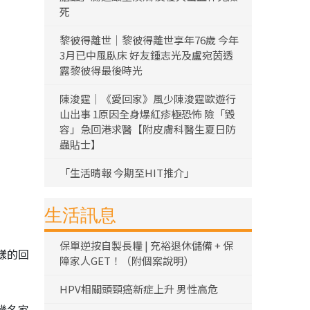
死
黎彼得離世｜黎彼得離世享年76歲 今年
3月已中風臥床 好友鍾志光及盧宛茵透
露黎彼得最後時光
陳浚霆｜《愛回家》風少陳浚霆歐遊行
山出事 1原因全身爆紅疹極恐怖 險「毀
容」急回港求醫【附皮膚科醫生夏日防
蟲貼士】
「生活晴報 今期至HIT推介」
生活訊息
保單逆按自製長糧 | 充裕退休儲備 + 保
樣的回
障家人GET！（附個案說明）
HPV相關頭頸癌新症上升 男性高危
幾名家