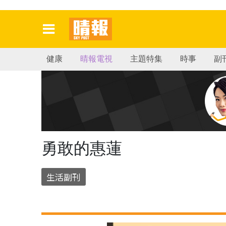
健康
晴報電視
主題特集
時事
副
勇敢的惠蓮
生活副刊