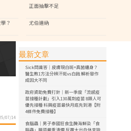
正面抽擊不足
堂學？
尤伯連納
最新文章
Sick問識答｜皮膚現白斑=真菌纏身？
醫生教1方法分辨汗斑vs白蝕 解析發作
成因大不同
政府資助免費打針｜新一季度「流感疫
苗接種計劃」引入130萬劑疫苗 8類人可
優先接種 科興疫苗最快月底先到港【附
4條件免費接種】
5/07/14
食腦蟲｜男子泰國狂食生醃海鮮染「食
腦蟲」腸道嚴重潰爛 反覆大出血休克險