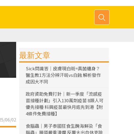
最新文章
Sick問識答｜皮膚現白斑=真菌纏身？
醫生教1方法分辨汗斑vs白蝕 解析發作
成因大不同
政府資助免費打針｜新一季度「流感疫
苗接種計劃」引入130萬劑疫苗 8類人可
優先接種 科興疫苗最快月底先到港【附
4條件免費接種】
5/06/02
食腦蟲｜男子泰國狂食生醃海鮮染「食
腦蟲」腸道嚴重潰爛 反覆大出血休克險