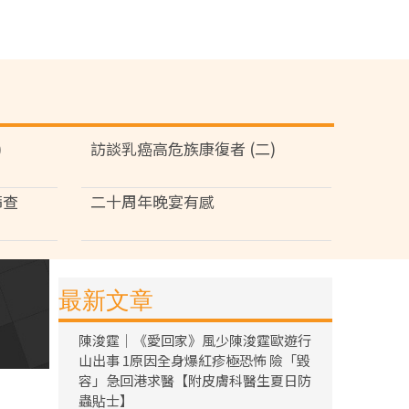
)
訪談乳癌高危族康復者 (二)
篩查
二十周年晚宴有感
最新文章
陳浚霆｜《愛回家》風少陳浚霆歐遊行
山出事 1原因全身爆紅疹極恐怖 險「毀
容」急回港求醫【附皮膚科醫生夏日防
蟲貼士】