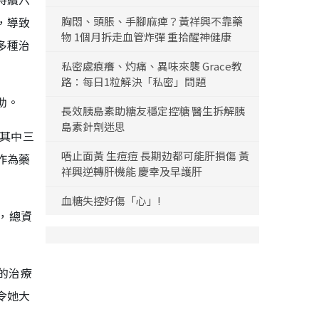
，導致
胸悶、頭脹、手腳麻痺？黃祥興不靠藥
物 1個月拆走血管炸彈 重拾醒神健康
多種治
私密處痕癢、灼痛、異味來襲 Grace教
路：每日1粒解決「私密」問題
助。
長效胰島素助糖友穩定控糖 醫生拆解胰
島素針劑迷思
。其中三
唔止面黃 生痘痘 長期攰都可能肝損傷 黃
作為藥
祥興逆轉肝機能 慶幸及早護肝
血糖失控好傷「心」!
，總資
的治療
令她大