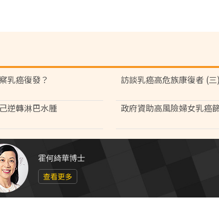
察乳癌復發？
訪談乳癌高危族康復者 (三
己逆轉淋巴水腫
政府資助高風險婦女乳癌
霍何綺華博士
查看更多