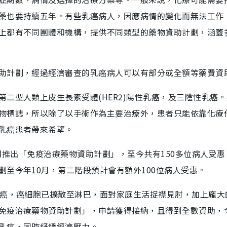
藥也要持續五年。有些乳癌病人，因應病情的變化而無法工作
上都有不同團體和機構，提供不同類型的藥物資助計劃，涵蓋
助計劃，經過經濟審查的乳癌病人可以有部分或全額等藥費資
二型人類上皮生長素受體(HER2)陽性乳癌，及三陰性乳癌
物標誌，所以除了以手術作為主要治療外，患者只能依靠化療
乳癌患者帶來希望。
1月推出「免疫治療藥物資助計劃」，至今共有150多位病人受惠
至今年10月，第二階段預計會有額外100位病人受惠。
乳癌，癌細胞已擴散至淋巴，面對家庭生活捉襟見肘，加上龐大
免疫治療藥物資助計劃」，申請獲得接納，且得到全數資助，
乳癌，同時紓緩經濟壓力。