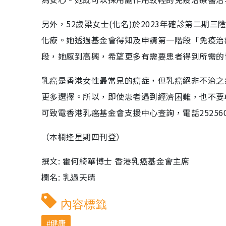
另外，52歲梁女士(化名)於2023年確診第二
化療。她透過基金會得知及申請第一階段「免疫治
段，她感到高興，希望更多有需要患者得到所需的
乳癌是香港女性最常見的癌症，但乳癌絕非不治之
更多選擇。所以，即使患者遇到經濟困難，也不要
可致電香港乳癌基金會支援中心查詢，電話252560
（本欄逢星期四刊登）
撰文: 霍何綺華博士 香港乳癌基金會主席
欄名: 乳過天晴
內容標籤
健康