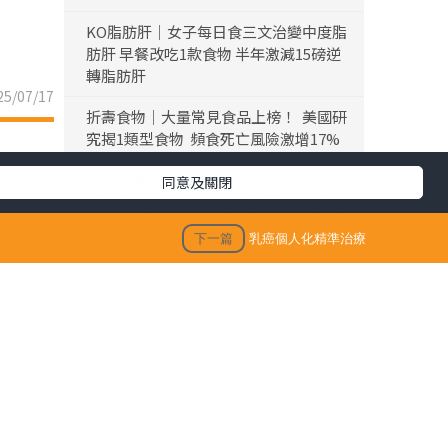
KO脂肪肝｜女子每日食三文治變中度脂
肪肝 早餐改吃1款食物 半年激減15磅逆
轉脂肪肝
5/07/17
折壽食物｜大量常見食品上榜！ 美國研
究揭1類型食物 頻食死亡風險激增17%
仙草農藥丨內地仙草驗出農藥超標 台灣
同意及關閉
「鮮芋仙」及「CoCo」疑涉事 供應商急
澄清：未流入市面
下一篇
乳癌個人化精準治療
九龍城地盤奪命意外丨安全經理疑失足
墮樓送院不治 死者為39歲兩孩爸爸屬家
庭支柱育7歲及3歲子女
晚期腎癌五年存活率不足兩成 標靶合併
免疫治療帶來新希望
生活訊息