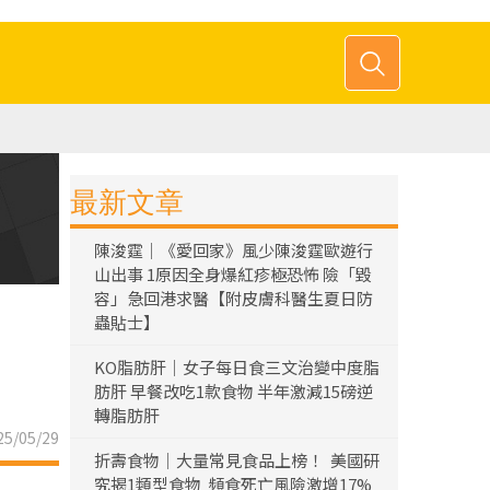
最新文章
陳浚霆｜《愛回家》風少陳浚霆歐遊行
山出事 1原因全身爆紅疹極恐怖 險「毀
容」急回港求醫【附皮膚科醫生夏日防
蟲貼士】
KO脂肪肝｜女子每日食三文治變中度脂
肪肝 早餐改吃1款食物 半年激減15磅逆
轉脂肪肝
5/05/29
折壽食物｜大量常見食品上榜！ 美國研
究揭1類型食物 頻食死亡風險激增17%