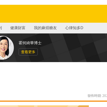
刊
健康財富
我的麻煩糖友
心律知多D
霍何綺華博士
查看更多
發佈時間: 202