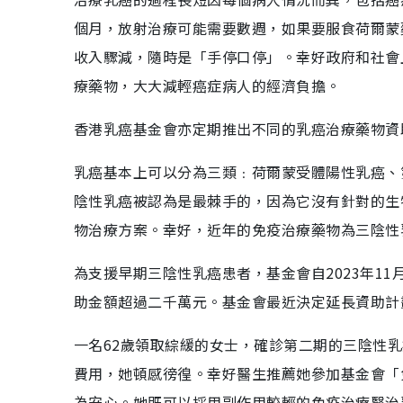
個月，放射治療可能需要數週，如果要服食荷爾蒙
收入驟減，隨時是「手停口停」。幸好政府和社會
療藥物，大大減輕癌症病人的經濟負擔。
香港乳癌基金會亦定期推出不同的乳癌治療藥物資
乳癌基本上可以分為三類﹕荷爾蒙受體陽性乳癌、第
陰性乳癌被認為是最棘手的，因為它沒有針對的生
物治療方案。幸好，近年的免疫治療藥物為三陰性
為支援早期三陰性乳癌患者，基金會自2023年1
助金額超過二千萬元。基金會最近決定延長資助計劃
一名62歲領取綜緩的女士，確診第二期的三陰性
費用，她頓感徬徨。幸好醫生推薦她參加基金會「
為安心。她既可以採用副作用較輕的免疫治療醫治