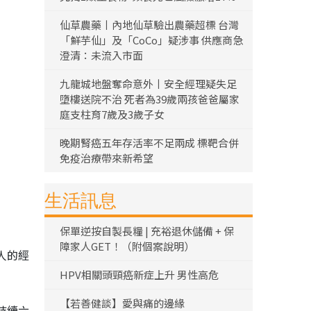
仙草農藥丨內地仙草驗出農藥超標 台灣
「鮮芋仙」及「CoCo」疑涉事 供應商急
澄清：未流入市面
九龍城地盤奪命意外丨安全經理疑失足
墮樓送院不治 死者為39歲兩孩爸爸屬家
庭支柱育7歲及3歲子女
晚期腎癌五年存活率不足兩成 標靶合併
免疫治療帶來新希望
生活訊息
保單逆按自製長糧 | 充裕退休儲備 + 保
障家人GET！（附個案說明）
人的經
HPV相關頭頸癌新症上升 男性高危
【若善健談】愛與痛的邊緣
持續六