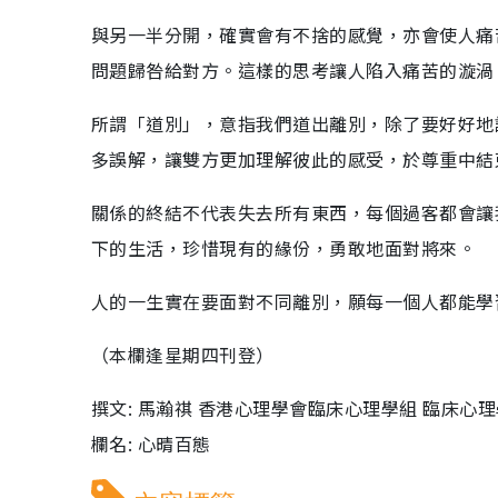
與另一半分開，確實會有不捨的感覺，亦會使人痛
問題歸咎給對方。這樣的思考讓人陷入痛苦的漩渦
所謂「道別」，意指我們道出離別，除了要好好地
多誤解，讓雙方更加理解彼此的感受，於尊重中結
關係的終結不代表失去所有東西，每個過客都會讓
下的生活，珍惜現有的緣份，勇敢地面對將來。
人的一生實在要面對不同離別，願每一個人都能學
（本欄逢星期四刊登）
撰文: 馬瀚祺 香港心理學會臨床心理學組 臨床心
欄名: 心晴百態