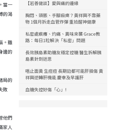
【若善健談】愛與痛的邊緣
。當一
博的渴
胸悶、頭脹、手腳麻痺？黃祥興不靠藥
物 1個月拆走血管炸彈 重拾醒神健康
私密處痕癢、灼痛、異味來襲 Grace教
路：每日1粒解決「私密」問題
惱。雖
身邊的
長效胰島素助糖友穩定控糖 醫生拆解胰
島素針劑迷思
唔止面黃 生痘痘 長期攰都可能肝損傷 黃
祥興逆轉肝機能 慶幸及早護肝
賭局的
失敗
血糖失控好傷「心」!
管他們
瞞家人