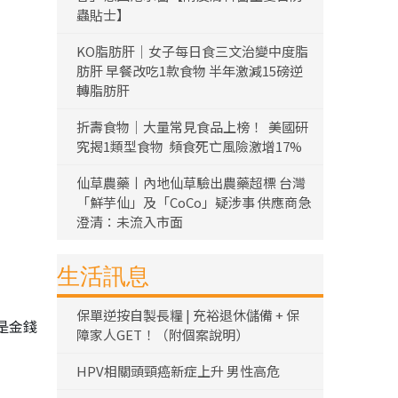
蟲貼士】
KO脂肪肝｜女子每日食三文治變中度脂
肪肝 早餐改吃1款食物 半年激減15磅逆
轉脂肪肝
折壽食物｜大量常見食品上榜！ 美國研
究揭1類型食物 頻食死亡風險激增17%
仙草農藥丨內地仙草驗出農藥超標 台灣
「鮮芋仙」及「CoCo」疑涉事 供應商急
澄清：未流入市面
生活訊息
保單逆按自製長糧 | 充裕退休儲備 + 保
是金錢
障家人GET！（附個案說明）
HPV相關頭頸癌新症上升 男性高危