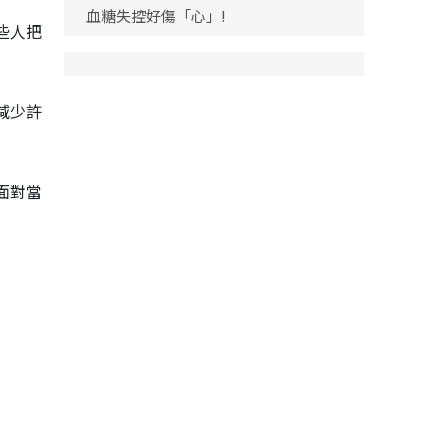
血糖失控好傷「心」!
些人把
減少許
面對當