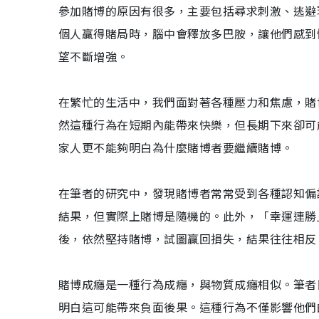
參加賭博的原因有很多，主要包括尋求刺激、逃避
個人贏得賭局時，腦中會釋放多巴胺，讓他們感到
望不斷增強。
在繁忙的生活中，我們面對著各種壓力和焦慮，賭
然這種行為在短期內能帶來快樂，但長期下來卻可
家人更不能夠明白為什麼賭博者要繼續賭博。
在筆者的研究中，發現賭博者常常受到各種認知偏
結果，但實際上賭博是隨機的。此外，「幸運連勝
後，依然堅持賭博，試圖贏回損失，結果往往相反
賭博成癮是一種行為成癮，與物質成癮相似。筆者
明白這可能帶來負面後果。這種行為不僅影響他們