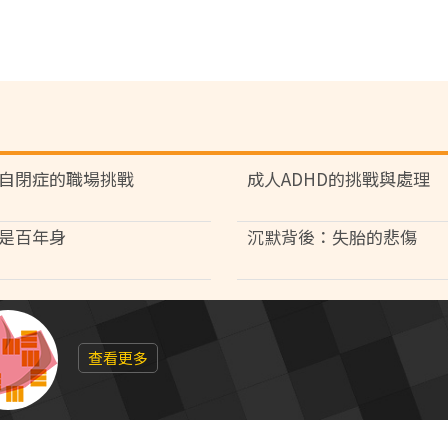
自閉症的職場挑戰
成人ADHD的挑戰與處理
是百年身
沉默背後：失胎的悲傷
查看更多