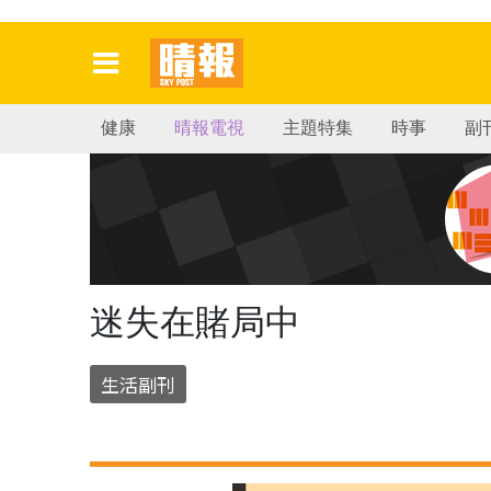
健康
晴報電視
主題特集
時事
副
迷失在賭局中
生活副刊