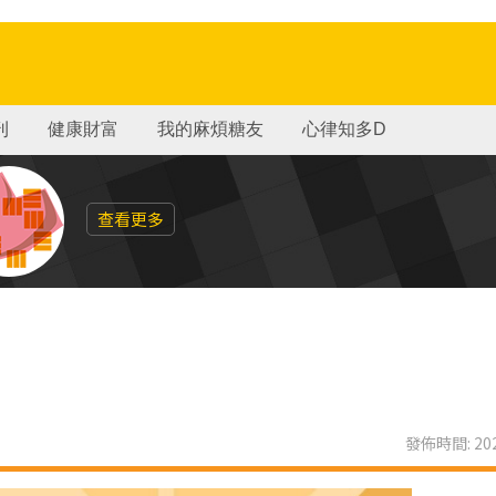
刊
健康財富
我的麻煩糖友
心律知多D
查看更多
發佈時間: 202