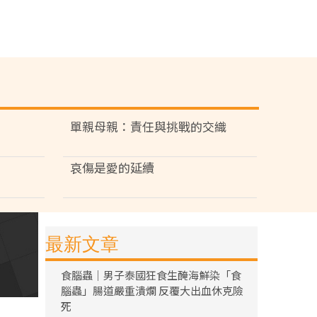
單親母親：責任與挑戰的交織
哀傷是愛的延續
最新文章
食腦蟲｜男子泰國狂食生醃海鮮染「食
腦蟲」腸道嚴重潰爛 反覆大出血休克險
死