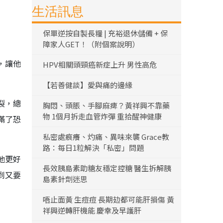
生活訊息
保單逆按自製長糧 | 充裕退休儲備 + 保
障家人GET！（附個案說明）
，讓他
HPV相關頭頸癌新症上升 男性高危
【若善健談】愛與痛的邊緣
裂，總
胸悶、頭脹、手腳麻痺？黃祥興不靠藥
物 1個月拆走血管炸彈 重拾醒神健康
滿了恐
私密處痕癢、灼痛、異味來襲 Grace教
路：每日1粒解決「私密」問題
他更好
長效胰島素助糖友穩定控糖 醫生拆解胰
到又要
島素針劑迷思
唔止面黃 生痘痘 長期攰都可能肝損傷 黃
祥興逆轉肝機能 慶幸及早護肝