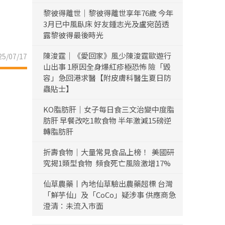
黎彼得離世｜黎彼得離世享年76歲 今年
3月已中風臥床 好友鍾志光及盧宛茵透
露黎彼得最後時光
陳浚霆｜《愛回家》風少陳浚霆歐遊行
5/07/17
山出事 1原因全身爆紅疹極恐怖 險「毀
容」急回港求醫【附皮膚科醫生夏日防
蟲貼士】
KO脂肪肝｜女子每日食三文治變中度脂
肪肝 早餐改吃1款食物 半年激減15磅逆
轉脂肪肝
折壽食物｜大量常見食品上榜！ 美國研
究揭1類型食物 頻食死亡風險激增17%
仙草農藥丨內地仙草驗出農藥超標 台灣
「鮮芋仙」及「CoCo」疑涉事 供應商急
澄清：未流入市面