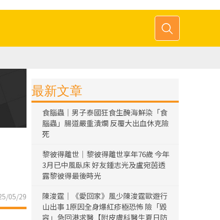
最新文章
食腦蟲｜男子泰國狂食生醃海鮮染「食
腦蟲」腸道嚴重潰爛 反覆大出血休克險
死
黎彼得離世｜黎彼得離世享年76歲 今年
3月已中風臥床 好友鍾志光及盧宛茵透
露黎彼得最後時光
陳浚霆｜《愛回家》風少陳浚霆歐遊行
5/05/29
山出事 1原因全身爆紅疹極恐怖 險「毀
容」急回港求醫【附皮膚科醫生夏日防