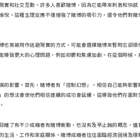
現實和社交互動。許多人喜歡賭博，因為它能帶來刺激和快感
愉悅。這種生理反應不僅增強了賭博的吸引力，還令他們對賭
博也常被用作逃避現實的方式，可能會選擇賭博來暫時忘卻煩
能導致更大的心理問題，例如抑鬱和焦慮加劇。在這個時候，
誤的影響。首先，賭博者有「控制幻想」，相信自己能夠影響
」的想法會使他們相信連續的成功會延續，這導致他們在面對
。
目睹了有不少成癮者有賭博衝動，也沒有及早止蝕的概念，儘
的生活、工作和家庭關係。賭博成癮者往往面臨經濟困境及隱