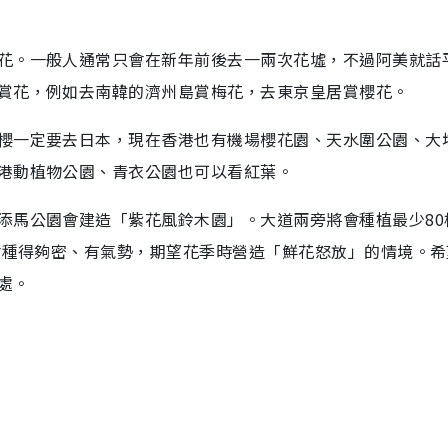
花。一般人通常只會在新年前後去一兩次花墟，不過阿美就話
賞花，例如去南韓的濟州島賞梅花，去東京皇居賞櫻花。
櫻一定要去日本，現在香港也有機場櫻花園、天水圍公園、大
港動植物公園、青衣公園也可以看紅葉。
添馬公園會建造「紫花風鈴木園」。大道兩旁將會種植最少80
說會種得夠密、有氣勢，期望花季時營造「鮮花怒放」的情境。
處。