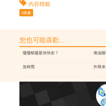
內容標籤
家居
您也可能喜歡...
慢慢郁還是快快走？
南油服
及時雨
外隊來