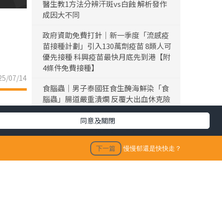
醫生教1方法分辨汗斑vs白蝕 解析發作
成因大不同
政府資助免費打針｜新一季度「流感疫
苗接種計劃」引入130萬劑疫苗 8類人可
優先接種 科興疫苗最快月底先到港【附
4條件免費接種】
5/07/14
食腦蟲｜男子泰國狂食生醃海鮮染「食
腦蟲」腸道嚴重潰爛 反覆大出血休克險
死
同意及關閉
黎彼得離世｜黎彼得離世享年76歲 今年
3月已中風臥床 好友鍾志光及盧宛茵透
下一篇
慢慢郁還是快快走？
露黎彼得最後時光
陳浚霆｜《愛回家》風少陳浚霆歐遊行
山出事 1原因全身爆紅疹極恐怖 險「毀
容」急回港求醫【附皮膚科醫生夏日防
蟲貼士】