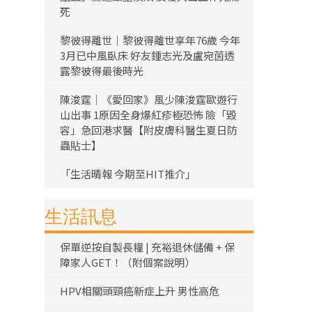
死
黎彼得離世｜黎彼得離世享年76歲 今年
3月已中風臥床 好友鍾志光及盧宛茵透
露黎彼得最後時光
陳浚霆｜《愛回家》風少陳浚霆歐遊行
山出事 1原因全身爆紅疹極恐怖 險「毀
容」急回港求醫【附皮膚科醫生夏日防
蟲貼士】
「生活晴報 今期至HIT推介」
生活訊息
保單逆按自製長糧 | 充裕退休儲備 + 保
障家人GET！（附個案說明）
HPV相關頭頸癌新症上升 男性高危