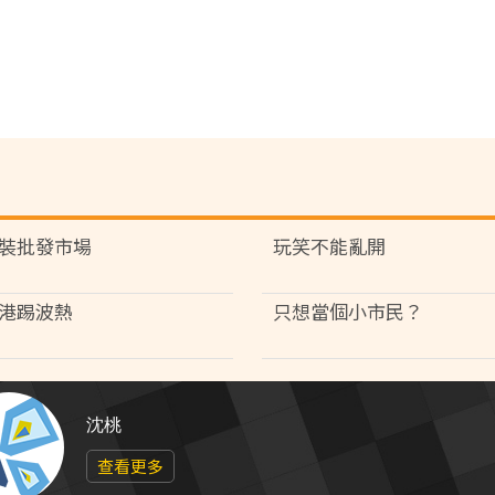
裝批發市場
玩笑不能亂開
港踢波熱
只想當個小市民？
沈桃
查看更多