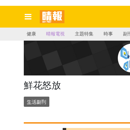
健康
晴報電視
主題特集
時事
副
鮮花怒放
生活副刊