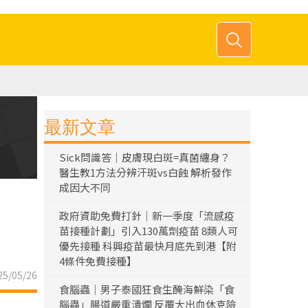
最新文章
Sick問識答｜皮膚現白斑=真菌纏身？
醫生教1方法分辨汗斑vs白蝕 解析發作
成因大不同
政府資助免費打針｜新一季度「流感疫
苗接種計劃」引入130萬劑疫苗 8類人可
優先接種 科興疫苗最快月底先到港【附
4條件免費接種】
5/05/26
食腦蟲｜男子泰國狂食生醃海鮮染「食
腦蟲」腸道嚴重潰爛 反覆大出血休克險