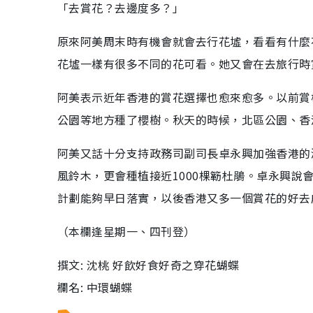
「去賞花？去邊度多？」
原來阿美周末時有機會就會去行花墟，看看有什麼
花墟一樣有很多不同的花可看。她又會在去旅行時
阿美表示近年香港的賞花選擇也愈來愈多。以前賞
公園等地方種了櫻樹。秋天的時候，北區公園、香
阿美又話十分支持政務司副司長卓永興加強香港的
風鈴木，更會種植接近1000棵簕杜鵑。卓永興
計劃能夠早日落實，以後香港又多一個賞花的好去
（本欄逢星期一、四刊登）
撰文: 沈桃 好飲好食好奇之穿花蝴蝶
欄名: 中環蝴蝶