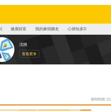
刊
健康財富
我的麻煩糖友
心律知多D
沈桃
查看更多
發佈時間: 202