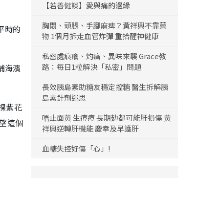
【若善健談】愛與痛的邊緣
胸悶、頭脹、手腳麻痺？黃祥興不靠藥
平時的
物 1個月拆走血管炸彈 重拾醒神健康
私密處痕癢、灼痛、異味來襲 Grace教
路：每日1粒解決「私密」問題
埔海濱
長效胰島素助糖友穩定控糖 醫生拆解胰
島素針劑迷思
棵紫花
唔止面黃 生痘痘 長期攰都可能肝損傷 黃
希望這個
祥興逆轉肝機能 慶幸及早護肝
血糖失控好傷「心」!