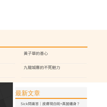
黃子華的善心
九龍城寨的不死魅力
最新文章
Sick問識答｜皮膚現白斑=真菌纏身？