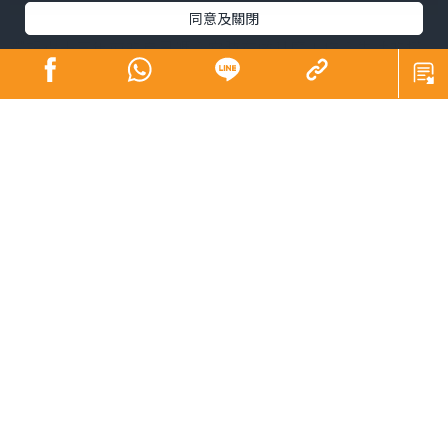
同意及關閉
還記得十三年前的自己嗎？當時在做甚麼工作？生活的模
樣是怎樣？2012年剛辭掉全職工作不久，全心投入營運劇
團；當年，也是開始替「晴報」寫專欄，至今寫了二千多
篇文章，這個小小園地「簡單生活」，今天來到最後一
篇。
當年首次分享的第一篇文章，曾說：「希望與讀者分享簡
單的生活態度，因為我深信，快樂，其實很簡單。」多年
過去，我仍深信，快樂可以很簡單，不需要擁有很多物
質，心態很重要。
世界跟十多年前比較，變得紛擾讓人不安，但日子還是要
過，憂慮無法改變未來，如何活好每個瞬間，成了一生的
功課。