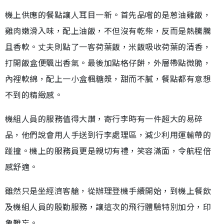
機上供應的餐點讓人耳目一新。首先品嚐的是蒽油雞飯，
雞肉嫩滑入味，配上油飯，不但沒有乾柴，反而是熱騰騰
且香軟。丈夫則點了一客荷葉飯，米飯吸收荷葉的清香，
打開飯盒便飄出香氣。最後加點格仔餅，外層帶點微脆，
內裡軟綿，配上一小盒楓糖漿，甜而不膩，餐點都有意想
不到的精緻感。
機組人員的服務值得大讚，寄行李時有一件超大的易碎
品，他們說會用人手送到行李處理區，減少利用運輸帶的
踫撞。機上的服務員更是親切有禮，笑容滿面，令航程倍
感舒適。
雖然只是坐經濟客艙，從辦理登機手續開始，到機上餐飲
及機組人員的殷勤服務，讓這次的飛行體驗特別加分，印
象難忘。