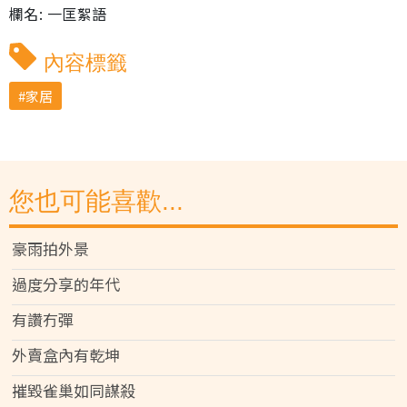
欄名: 一匡絮語
內容標籤
家居
您也可能喜歡...
豪雨拍外景
過度分享的年代
有讚冇彈
外賣盒內有乾坤
摧毀雀巢如同謀殺