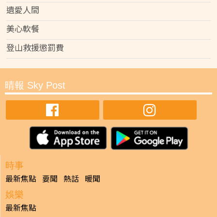
遺愛人間
美心軟餐
登山救援懲罰費
晴報 Sky Post
時事
最新焦點
要聞
熱話
暖聞
娛樂
最新焦點