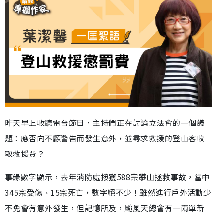
昨天早上收聽電台節目，主持們正在討論立法會的一個議
題：應否向不顧警告而發生意外，並尋求救援的登山客收
取救援費？
事緣數字顯示，去年消防處接獲588宗攀山拯救事故，當中
345宗受傷、15宗死亡，數字絕不少！雖然進行戶外活動少
不免會有意外發生，但記憶所及，颱風天總會有一兩單新