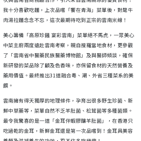
我十分喜歡吃麵，上次品嚐「饗在青海」菜單後，對氂牛
肉湯拉麵念念不忘，這次最期待吃到正宗的雲南米線！
美心籌備「高原珍饈 宴彩雲南」菜單絕不馬虎，一眾美心
中菜主廚兩度遠赴雲南考察，親自搜羅當地食材，更參觀
了「雲南省中醫藥民族醫藥博物館」及與醫師傾談，確保
新研發的菜品除了顧及色香味，亦保留食材的天然營養及
藥用價值。最終推出31道融合粵、潮、外省三種菜系的美
饌。
雲南擁有得天獨厚的地理條件，孕育出很多野生珍菌、新
鮮中草藥等，菜單自然不乏羊肚菌、松茸菌等多種菌類。
最令我驚喜的是一道「金耳伴蝦膠釀羊肚菌」，在香港只
吃過乾的金耳，新鮮金耳還是第一次品嚐到！金耳具美容
養顏及滋補養生的功效，忍不住多吃幾塊！