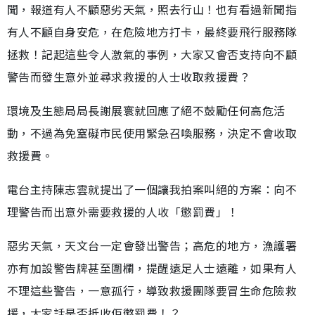
聞，報道有人不顧惡劣天氣，照去行山！也有看過新聞指
有人不顧自身安危，在危險地方打卡，最終要飛行服務隊
拯救！記起這些令人激氣的事例，大家又會否支持向不顧
警告而發生意外並尋求救援的人士收取救援費？
環境及生態局局長謝展寰就回應了絕不鼓勵任何高危活
動，不過為免窒礙市民使用緊急召喚服務，決定不會收取
救援費。
電台主持陳志雲就提出了一個讓我拍案叫絕的方案：向不
理警告而出意外需要救援的人收「懲罰費」！
惡劣天氣，天文台一定會發出警告；高危的地方，漁護署
亦有加設警告牌甚至圍欄，提醒遠足人士遠離，如果有人
不理這些警告，一意孤行，導致救援團隊要冒生命危險救
援，大家話是否抵收佢懲罰費！？