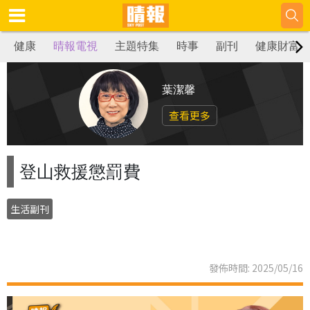
健康
晴報電視
主題特集
時事
副刊
健康財富
葉潔馨
查看更多
登山救援懲罰費
生活副刊
發佈時間: 2025/05/16