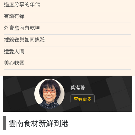
過度分享的年代
有讚冇彈
外賣盒內有乾坤
摧毀雀巢如同謀殺
遺愛人間
美心軟餐
葉潔馨
查看更多
雲南食材新鮮到港