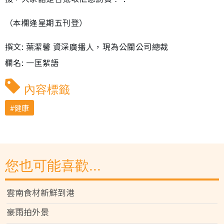
（本欄逢星期五刊登）
撰文: 葉潔馨 資深廣播人，現為公關公司總裁
欄名: 一匡絮語
內容標籤
健康
您也可能喜歡...
雲南食材新鮮到港
豪雨拍外景