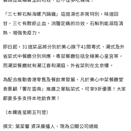
「三七鮮石斛海螺汽鍋雞」這道湯也非常特別，味道回
甘，三七有散瘀止血、消腫定痛的功效，石斛則能滋陰清
熱、增強免疫力。
即日起，31道菜品將分別於美心旗下41間粵式、潮式及外
省菜式中餐廳分別供應。粵菜餐廳包括全線美心皇宮等，
而潮菜餐廳就有潮江春和潮庭，外省菜則在北京樓。
為配合推動香港零售及餐飲業發展，凡於美心中菜餐廳堂
食惠顧「饗在雲南」推廣之單點菜式，可享9折優惠！大家
都要多多支持本地飲食業！
（本欄逢星期五刊登）
撰文: 葉潔馨 資深廣播人，現為公關公司總裁