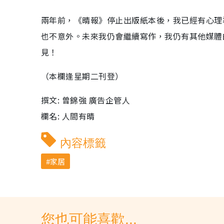
兩年前，《晴報》停止出版紙本後，我已經有心理
也不意外。未來我仍會繼續寫作，我仍有其他媒體
見！
（本欄逢星期二刊登）
撰文: 曾錦強 廣告企管人
欄名: 人間有晴
內容標籤
家居
您也可能喜歡...