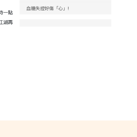
血糖失控好傷「心」!
時一點
江湖再