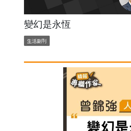
變幻是永恆
生活副刊