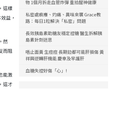
物 1個月拆走血管炸彈 重拾醒神健康
，這樣
私密處痕癢、灼痛、異味來襲 Grace教
本效益，
路：每日1粒解決「私密」問題
長效胰島素助糖友穩定控糖 醫生拆解胰
島素針劑迷思
。然
反而阻
唔止面黃 生痘痘 長期攰都可能肝損傷 黃
祥興逆轉肝機能 慶幸及早護肝
血糖失控好傷「心」!
也能激
，這才