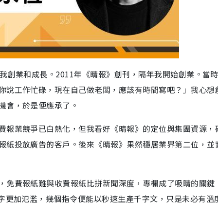
我創業和成長。2011年《晴報》創刊，隔年我開始創業。當
你說工作忙碌，現在自己做老闆，應該有時間寫吧？」我心想
機會，於是便應承了。
費報業競爭已白熱化，但我看好《晴報》的定位與集團資源，
報紙投放廣告的客戶。後來《晴報》果然穩居業界第二位，並
，免費報紙難與收費報紙比拼新聞深度，專欄成了吸睛的關鍵
文字更加氾濫，幾個指令便能以秒速生產千字文，只是未必有溫