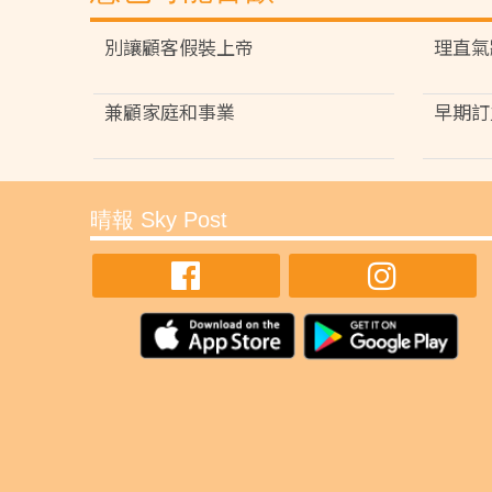
別讓顧客假裝上帝
理直氣
兼顧家庭和事業
早期訂
晴報 Sky Post