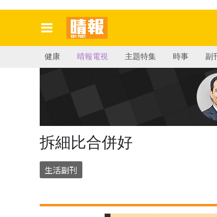
健康
晴報電視
主題特集
時事
副
拆細比合併好
生活副刊