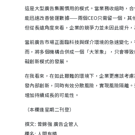
這是大型廣告集團慣用的模式。當業務收縮時，合
能迅速改善營運數據——兩個CEO只需留一個，
但從長遠角度來看，企業的競爭力並未因此提升，
當前廣告市場正面臨科技與媒介環境的急速變化，
而，將多個機構合併成一個「大笨象」，只會導致
礙創新模式的發展。
在我看來，在如此艱難的環境下，企業更應該考慮
發內部創新，同時有效分散風險，實現風險隔離。
增加持續成長的可能性。
（本欄逢星期二刊登）
撰文: 曾錦強 廣告企管人
欄名: 人間有晴