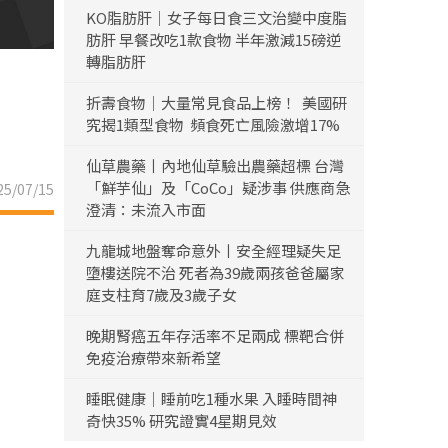
KO脂肪肝｜女子每日食三文治變中度脂
肪肝 早餐改吃1款食物 半年激減15磅逆
轉脂肪肝
折壽食物｜大量常見食品上榜！ 美國研
究揭1類型食物 頻食死亡風險激增17%
仙草農藥丨內地仙草驗出農藥超標 台灣
「鮮芋仙」及「CoCo」疑涉事 供應商急
5/07/15
澄清：未流入市面
九龍城地盤奪命意外丨安全經理疑失足
墮樓送院不治 死者為39歲兩孩爸爸屬家
庭支柱育7歲及3歲子女
晚期腎癌五年存活率不足兩成 標靶合併
免疫治療帶來新希望
睡眠健康｜睡前吃1種水果 入睡時間神
奇快35% 研究證實4星期見效