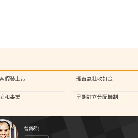
客假裝上帝
理直氣壯收訂金
庭和事業
早期訂立分配機制
曾錦強