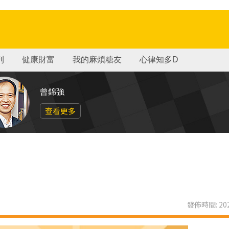
刊
健康財富
我的麻煩糖友
心律知多D
曾錦強
查看更多
發佈時間: 202