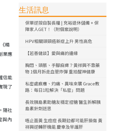
生活訊息
保單逆按自製長糧 | 充裕退休儲備 + 保
障家人GET！（附個案說明）
HPV相關頭頸癌新症上升 男性高危
時《晴
【若善健談】愛與痛的邊緣
創業應
胸悶、頭脹、手腳麻痺？黃祥興不靠藥
物 1個月拆走血管炸彈 重拾醒神健康
確信能
私密處痕癢、灼痛、異味來襲 Grace教
實現了
路：每日1粒解決「私密」問題
長效胰島素助糖友穩定控糖 醫生拆解胰
島素針劑迷思
。隨社
度與內
唔止面黃 生痘痘 長期攰都可能肝損傷 黃
祥興逆轉肝機能 慶幸及早護肝