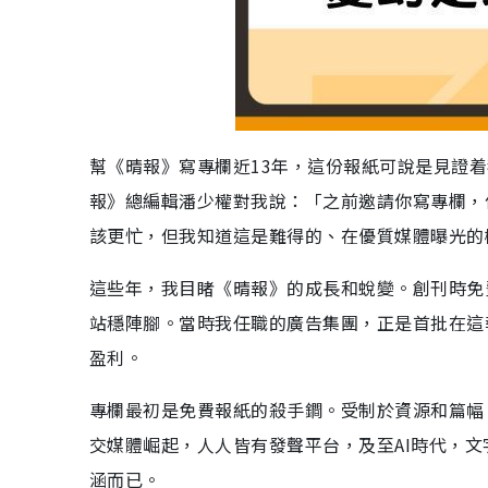
幫《晴報》寫專欄近13年，這份報紙可說是見證着
報》總編輯潘少權對我說：「之前邀請你寫專欄，
該更忙，但我知道這是難得的、在優質媒體曝光的
這些年，我目睹《晴報》的成長和蛻變。創刊時免
站穩陣腳。當時我任職的廣告集團，正是首批在這
盈利。
專欄最初是免費報紙的殺手鐧。受制於資源和篇幅
交媒體崛起，人人皆有發聲平台，及至AI時代，
涵而已。