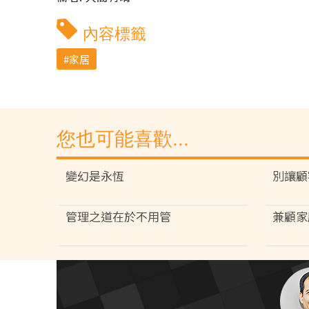
內容標籤
家居
您也可能喜歡...
變幻是永恆
別讓顧
管理之道在於不用管
兼顧家