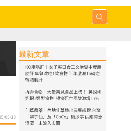
最新文章
KO脂肪肝｜女子每日食三文治變中度脂
肪肝 早餐改吃1款食物 半年激減15磅逆
轉脂肪肝
折壽食物｜大量常見食品上榜！ 美國研
究揭1類型食物 頻食死亡風險激增17%
仙草農藥丨內地仙草驗出農藥超標 台灣
「鮮芋仙」及「CoCo」疑涉事 供應商急
5/05/13
澄清：未流入市面