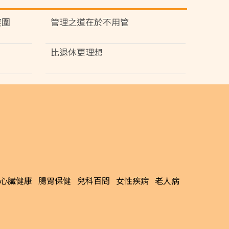
突圍
管理之道在於不用管
比退休更理想
心臟健康
腸胃保健
兒科百問
女性疾病
老人病