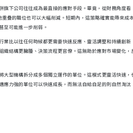
併旗下公司往往成為最直接的應對手段。畢竟，從財務角度看
其他重疊的職位也可以大幅削減。短期內，這策略確實能帶來成
甚至可能進一步削弱。
行業比以往任何時候都更需要快速反應、靈活調整和持續創新
組織結構更臃腫、決策流程更官僚。這無助於應對市場變化，
將大型機構拆分成多個獨立運作的單位。這模式更靈活快速，
適應力強的單位可以快速成長，而無法自給自足的則自然淘汰