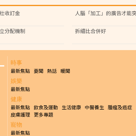
壯收訂金
人腦「加工」的廣告才能
立分配機制
拆細比合併好
時事
最新焦點
要聞
熱話
暖聞
娛樂
最新焦點
健康
最新焦點
飲食及運動
生活健康
中醫養生
腫瘤及癌症
皮膚護理
更多專題
寵物
最新焦點