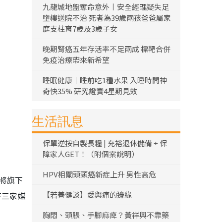
九龍城地盤奪命意外丨安全經理疑失足
墮樓送院不治 死者為39歲兩孩爸爸屬家
庭支柱育7歲及3歲子女
晚期腎癌五年存活率不足兩成 標靶合併
免疫治療帶來新希望
睡眠健康｜睡前吃1種水果 入睡時間神
奇快35% 研究證實4星期見效
生活訊息
保單逆按自製長糧 | 充裕退休儲備 + 保
障家人GET！（附個案說明）
HPV相關頭頸癌新症上升 男性高危
並將旗下
【若善健談】愛與痛的邊緣
下三家媒
胸悶、頭脹、手腳麻痺？黃祥興不靠藥