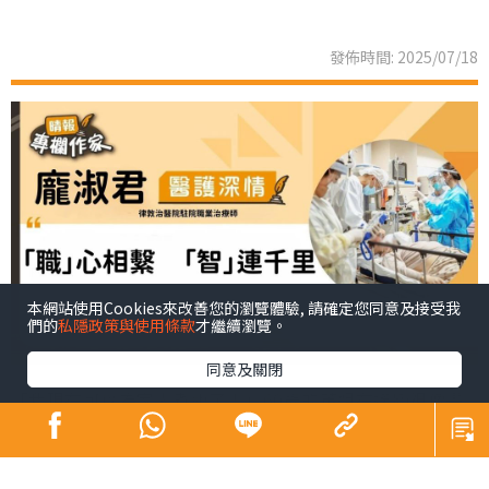
發佈時間: 2025/07/18
本網站使用Cookies來改善您的瀏覽體驗, 請確定您同意及接受我
們的
私隱政策與使用條款
才繼續瀏覽。
同意及關閉
「我現在可以為家人煮飯了！」60歲的英姐在遙距視像畫
面中欣慰地說道。半年前，她因腦中風導致右側肢體癱
瘓，初時連簡單的抬手動作都難以做到，更惶論煮飯、扭