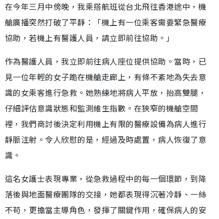
在今年三月中傍晚，我乘搭航班從台北飛往香港途中，機
艙廣播突然打破了平靜：「機上有一位乘客需要緊急醫療
協助，若機上有醫護人員，請立即前往協助。」
作為醫護人員，我立即前往病人座位提供協助。當時，已
見一位年輕的女子跪在機艙走廊上，有條不紊地為失去意
識的女乘客進行急救。她熟練地將病人平放，抬高雙腿，
仔細評估意識狀態和監測維生指數。在狹窄的機艙空間
裡，我們商討後決定利用機上有限的醫療設備為病人進行
靜脈注射。令人欣慰的是，經過及時處置，病人恢復了意
識。
這名女護士表現專業，從急救過程中的每一個環節，到降
落後與地面醫療團隊的交接，她都表現得沉著冷靜、一絲
不苟，更擔當主導角色，發揮了關鍵作用，確保病人的安