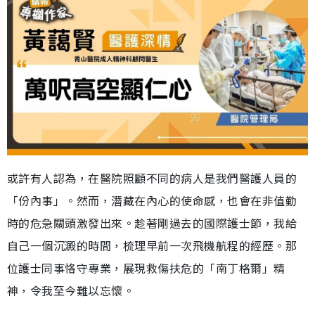
或許有人認為，在醫院照顧不同的病人是我們醫護人員的
「份內事」。然而，潛藏在內心的使命感，也會在非值勤
時的危急關頭激發出來。趁著剛過去的國際護士節，我給
自己一個沉澱的時間，梳理早前一次飛機航程的經歷。那
位護士同事恪守專業，展現救傷扶危的「南丁格爾」精
神，令我至今難以忘懷。