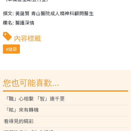
撰文: 黃藹賢 青山醫院成人精神科顧問醫生
欄名: 醫護深情
內容標籤
健康
您也可能喜歡...
「職」心相繫 「智」連千里
「眩」來有轉機
看得見的精彩