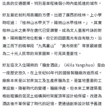
比高的交通選擇，特別是車程幾個小時內能抵達的城市。
好友最近就利用高鐵的方便，出遊了廣西的桂林。上小學
時唸過：「桂林山水甲天下，陽朔山水甲桂林。」。其實
桂林山水之美早在唐代已受讚譽，成為文人墨客吟詠的對
象。陽朔雖然地位較偏，但它的田園風光有自有魅力，沿
灕江而下的精華段“九馬畫山”“黃布倒影”等景觀被選
為二十元人民幣的背景圖案，可見其重要性。
好友這次入住陽朔的「糖舍酒店」（Alila Yangshuo）是由
一座歷史悠久，在上世紀60年代的國營製糖廠改造而成。
廠房本來是以甘蔗加工及生產蔗糖為主，是當地重要的工
業設施。隨著時代的變遷，糖廠停產，但本來工業建築風
格如粗獷的混泥土結構與桁架屋頂等設計給保留，改建為
酒店後不單保留了時代的記憶，更通過創新設計賦予舊建