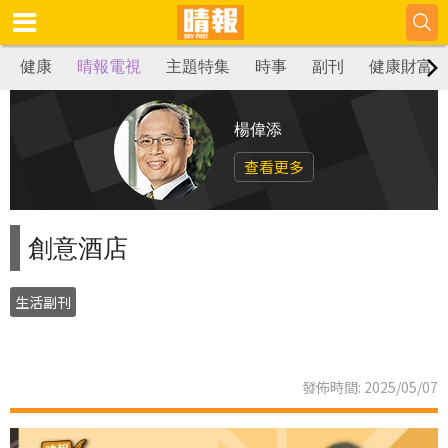
健康
晴報電視
主題特集
時事
副刊
健康財富
楊偉添
查看更多
創意酒店
生活副刊
發佈時間: 2025/05/07