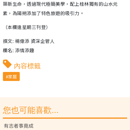
築新生命，透過現代極簡美學，配上桂林獨有的山水元
素，為陽朔添加了特色旅遊的吸引力。
（本欄逢星期三刊登）
撰文: 楊偉添 資深企管人
欄名: 添情添趣
內容標籤
家居
您也可能喜歡...
有志者事竟成