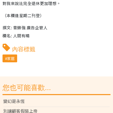
對我來說比完全退休更加理想。
（本欄逢星期二刊登）
撰文: 曾錦強 廣告企管人
欄名: 人間有晴
內容標籤
家居
您也可能喜歡...
變幻是永恆
別讓顧客假裝上帝