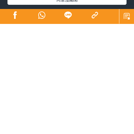
和成長。2011年《晴報》創刊，隔年我開始創業。當時
《晴報》總編輯潘少權對我說：「之前邀請你寫專欄，你
說工作忙碌，現在自己做老闆，應該有時間寫吧？」我心
想創業應該更忙，但我知道這是難得的、在優質媒體曝光
的機會，於是便應承了。
這些年，我目睹《晴報》的成長和蛻變。創刊時免費報業
競爭已白熱化，但我看好《晴報》的定位與集團資源，確
信能站穩陣腳。當時我任職的廣告集團，正是首批在這報
紙投放廣告的客戶。後來《晴報》果然穩居業界第二位，
並實現了盈利。
專欄最初是免費報紙的殺手鐧。受制於資源和篇幅，免費
報紙難與收費報紙比拼新聞深度，專欄成了吸睛的關鍵。
隨社交媒體崛起，人人皆有發聲平台，及至AI時代，文字更