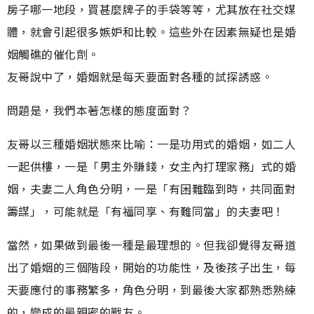
房子哪一地段，買甚麼牌子的手袋等等，尤其放在社交媒
體，就會引起很多嫉妒和比較。這些外在因素無疑也是婚
姻觸礁的催化劑。
友哥說中了，婚姻就是每天要面對各種的試探誘惑。
問題是，我們本著怎樣的態度面對？
友哥以三種婚姻狀態來比喻：一是功用式的婚姻，如二人
一起供樓，一是「男主外賺錢，女主內打理家務」式的婚
姻，夫妻二人角色分明，一是「有困難臨到時，共同面對
籌謀」，可能就是「有福同享、有難同當」的夫妻吧！
當然，如果做到最後一種是最理想的。但我卻覺得友哥道
出了婚姻的三個階段，開始的功能性，及後孩子出生，每
天要應付的事務繁多，角色分明，到最後大家都熟悉熟練
的，變成的最親密的戰友。