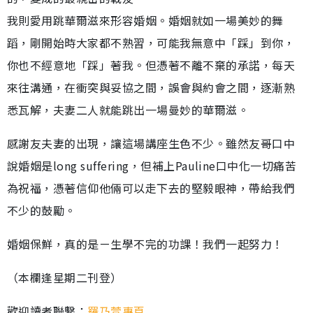
我則愛用跳華爾滋來形容婚姻。婚姻就如一場美妙的舞
蹈，剛開始時大家都不熟習，可能我無意中「踩」到你，
你也不經意地「踩」著我。但憑著不離不棄的承諾，每天
來往溝通，在衝突與妥協之間，誤會與約會之間，逐漸熟
悉瓦解，夫妻二人就能跳出一場曼妙的華爾滋。
感謝友夫妻的出現，讓這場講座生色不少。雖然友哥口中
說婚姻是long suffering，但補上Pauline口中化一切痛苦
為祝福，憑著信仰他倆可以走下去的堅毅眼神，帶給我們
不少的鼓勵。
婚姻保鮮，真的是ㄧ生學不完的功課！我們一起努力！
（本欄逢星期二刊登）
歡迎讀者聯繫：
羅乃萱專頁