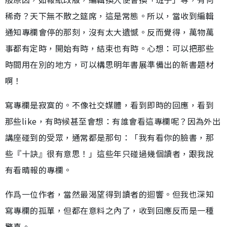
稀奇？天下無不散之筵席，這是常態。所以，當收到編輯
通知專欄會停的那刻，沒有太大遺憾。反而覺得，萬物萬
事都有定時，開始有時，結束也有時。心想：可以把那些
時間用在別的地方，可以構思明年書展準備出的新書題材
啊！
寫專欄是寂寞的。不像社交媒體，看到即時的回應，看到
那些like，有時候甚至會想：有誰會看這專欄呢？因為外出
講座碰到的受眾，通常都是那句：「我有看你的臉書，那
些『十訣』很有意思！」這些年只碰過幾個讀者，跟我說
有看晴報的專欄。
作爲一位作者，當然最渴望得到讀者的迴響。但我也深知
寫專欄的孤單，但都在意料之內了，收到回應反而是一種
驚喜。