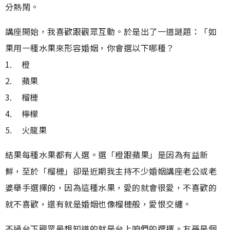
分熱鬧。
講座開始，我喜歡跟觀眾互動。於是出了一道謎題：「如
果用一種水果來形容婚姻，你會選以下哪種？
1. 橙
2. 蘋果
3. 榴槤
4. 檸檬
5. 火龍果
結果每種水果都有人選。選「橙跟蘋果」是因為有益新
鮮，至於「榴槤」卻是近期我主持不少婚姻講座老公或老
婆舉手選擇的，因為這種水果，愛的就會很愛，不喜歡的
就不喜歡，還有就是婚姻也像榴槤般，愛恨交纏。
不過台下觀眾最想知道的就是台上咱們的選擇。友哥是個