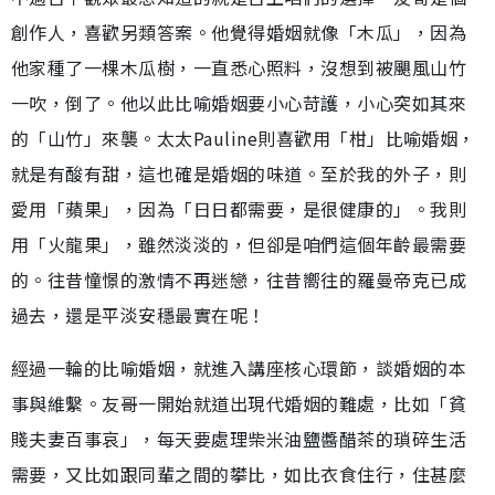
創作人，喜歡另類答案。他覺得婚姻就像「木瓜」，因為
他家種了一棵木瓜樹，一直悉心照料，沒想到被颶風山竹
一吹，倒了。他以此比喻婚姻要小心苛護，小心突如其來
的「山竹」來襲。太太Pauline則喜歡用「柑」比喻婚姻，
就是有酸有甜，這也確是婚姻的味道。至於我的外子，則
愛用「蘋果」，因為「日日都需要，是很健康的」。我則
用「火龍果」，雖然淡淡的，但卻是咱們這個年齡最需要
的。往昔憧憬的激情不再迷戀，往昔嚮往的羅曼帝克已成
過去，還是平淡安穩最實在呢！
經過一輪的比喻婚姻，就進入講座核心環節，談婚姻的本
事與維繫。友哥一開始就道出現代婚姻的難處，比如「貧
賤夫妻百事哀」，每天要處理柴米油鹽醬醋茶的瑣碎生活
需要，又比如跟同輩之間的攀比，如比衣食住行，住甚麼