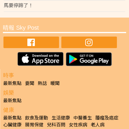
馬要停蹄了！
晴報 Sky Post
時事
最新焦點
要聞
熱話
暖聞
娛樂
最新焦點
健康
最新焦點
飲食及運動
生活健康
中醫養生
腫瘤及癌症
心臟健康
腸胃保健
兒科百問
女性疾病
老人病