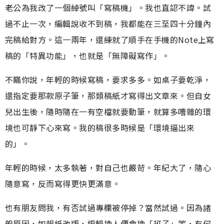
老公為我改了一個綽號叫「寫稿機」。我也直認不諱。試
過不止一次，編輯說收不到稿，我都能在三至四十分鐘內
完稿給對方。這一兩年，還練就了順手在手機的Note上寫
稿的「特異功能」，也就是「無障礙寫作」。
不瞞你說，年輕的時候寫稿，要求多多。如桌子要乾淨，
還指定要那款原子筆，那類稿紙才寫得出文章來。但自女
兒出生後，隨時隨在一有空檔就要動筆，就算多嘈雜的環
境也可靜下心來寫。我的稿很多時候是「環境逼出來
的」。
年輕的時候，太多執著，對自己也嚴苛。年紀大了，隨心
隨意寫，反而寫得更快更滿意。
也有朋友問我，有否試過專欄被停掉？當然試過。因為諸
般原因，如報紙改版，編輯換人便會換「班子」等，有何