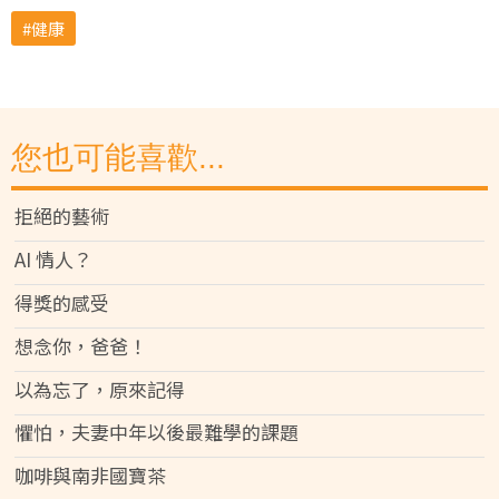
健康
您也可能喜歡...
拒絕的藝術
AI 情人？
得獎的感受
想念你，爸爸！
以為忘了，原來記得
懼怕，夫妻中年以後最難學的課題
咖啡與南非國寶茶