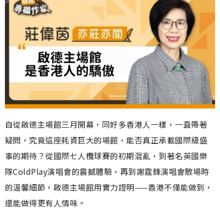
自從啟德主場館三月開幕，同好多香港人一樣，一直帶著
疑問，究竟這座耗資巨大的場館，能否真正承載國際級盛
事的期待？從國際七人欖球賽的初期混亂，到著名英國樂
隊ColdPlay演唱會的震撼體驗，再到謝霆鋒演唱會散場時
的溫馨細節，啟德主場館用實力證明——香港不僅能做到，
還能做得更有人情味。