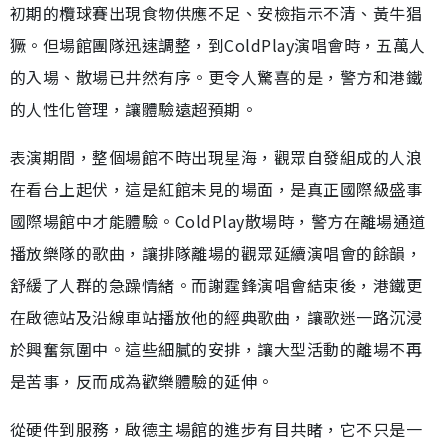
初期的欖球賽出現食物供應不足、安檢指示不清、黃牛猖
獗。但場館團隊迅速調整，到ColdPlay演唱會時，五萬人
的入場、散場已井然有序。更令人驚喜的是，警方和港鐵
的人性化管理，讓體驗遠超預期。
表演期間，整個場館不時出現星海，觀眾自發組成的人浪
在看台上起伏，這是紅館未見的場面，是真正國際級盛事
國際場館中才能體驗。ColdPlay散場時，警方在離場通道
播放樂隊的歌曲，讓排隊離場的觀眾延續演唱會的餘韻，
舒緩了人群的急躁情緒。而謝霆鋒演唱會結束後，港鐵更
在啟德站及沿線車站播放他的經典歌曲，讓歌迷一路沉浸
於興奮氛圍中。這些細膩的安排，讓大型活動的離場不再
是苦事，反而成為歡樂體驗的延伸。
從硬件到服務，啟德主場館的進步有目共睹，它不只是一