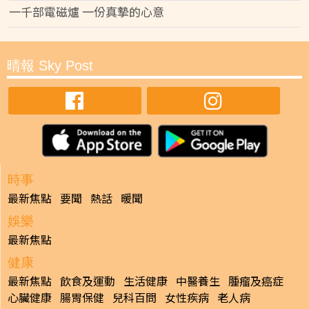
一千部電磁爐 一份真摯的心意
晴報 Sky Post
時事
最新焦點
要聞
熱話
暖聞
娛樂
最新焦點
健康
最新焦點
飲食及運動
生活健康
中醫養生
腫瘤及癌症
心臟健康
腸胃保健
兒科百問
女性疾病
老人病