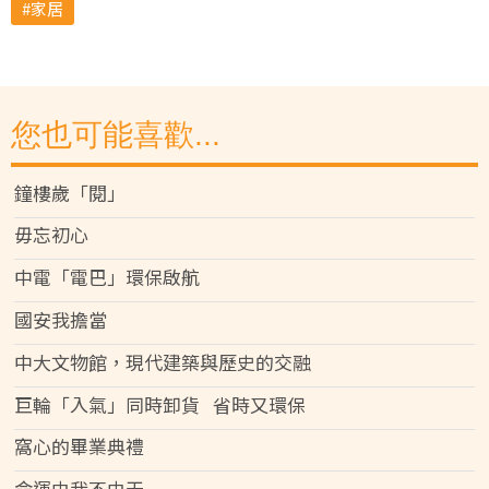
家居
您也可能喜歡...
鐘樓歲「閱」
毋忘初心
中電「電巴」環保啟航
國安我擔當
中大文物館，現代建築與歷史的交融
巨輪「入氣」同時卸貨 省時又環保
窩心的畢業典禮
命運由我不由天