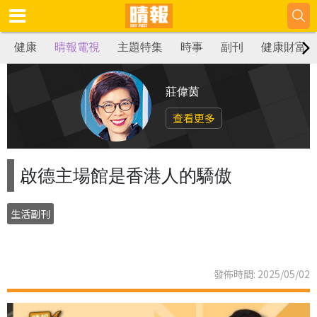
健康
晴報電視
主題特集
時事
副刊
健康財富
莊偉茵
查看更多
啟德主場館是香港人的驕傲
生活副刊
發佈時間: 2025/05/02