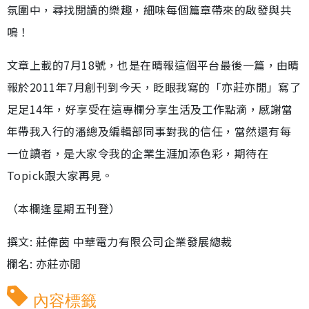
氛圍中，尋找閱讀的樂趣，細味每個篇章帶來的啟發與共
鳴！
文章上載的7月18號，也是在晴報這個平台最後一篇，由晴
報於2011年7月創刊到今天，眨眼我寫的「亦莊亦閒」寫了
足足14年，好享受在這專欄分享生活及工作點滴，感謝當
年帶我入行的潘總及編輯部同事對我的信任，當然還有每
一位讀者，是大家令我的企業生涯加添色彩，期待在
Topick跟大家再見。
（本欄逢星期五刊登）
撰文: 莊偉茵 中華電力有限公司企業發展總裁
欄名: 亦莊亦閒
內容標籤