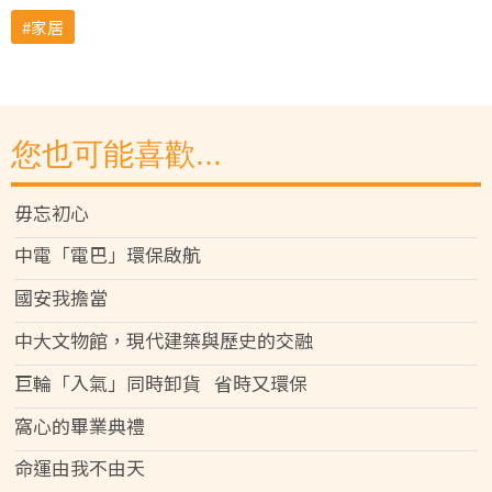
家居
您也可能喜歡...
毋忘初心
中電「電巴」環保啟航
國安我擔當
中大文物館，現代建築與歷史的交融
巨輪「入氣」同時卸貨 省時又環保
窩心的畢業典禮
命運由我不由天