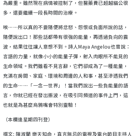
為嚴重。雖然現在病情被控制了，但醫藥費已超越貓公很
多，還要繼續一段長時間的治療。
唉……所以真的不要隨便將忿怒、怨恨或負面所說的話，
隨便說出口！那些話都帶有很強的能量，再透過負向的震
波，結果往往讓人意想不到。詩人Maya Angelou也曾說：
言語的力量，就像小小的能量子彈，射入肉眼所不能見的
生命領域。我們雖看不見言辭，它們卻成為了一種能量，
充滿在房間、家庭、環境和周邊的人和事，甚至滲透我們
的生命……「一念一世界」！當我們說出一些負能量的語
言，你就已經在發出振波，在吸引同頻道的事件上門，這
也就是為甚麼烏鴉嘴會特別靈驗！
（本欄逢星期四刊登）
撰文: 陳淑蘭 樂天知命，直言無忌的電視及電台節目主持人