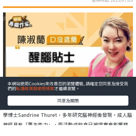
發佈時間: 2025/07/03
本網站使用Cookies來改善您的瀏覽體驗, 請確定您同意及接受我
們的
私隱政策與使用條款
才繼續瀏覽。
記憶力差可能與腦神經存在一定關聯。目前首先需要評估
同意及關閉
記憶力差的程度以及可能的誘因。 英國倫敦國王學院神經
學博士Sandrine Thuret，多年研究腦神經後發現，成人腦
神經具有「再生能力」，而活動或飲食已被證實會影響精
神健康、記憶與情緒，並藉此調控海馬體內新神經的生