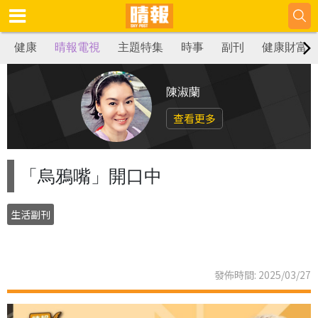
健康
晴報電視
主題特集
時事
副刊
健康財富
陳淑蘭
查看更多
「烏鴉嘴」開口中
生活副刊
發佈時間: 2025/03/27