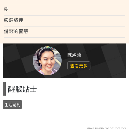
樹
嚴選旅伴
借錢的智慧
陳淑蘭
查看更多
醒腦貼士
生活副刊