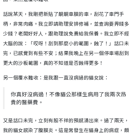
話說某天，我剛把新貼了靚靚車膜的車，刮花了車門手
柄，非常肉痛。我立即請助理安排修補，並查詢要畀錢多
少錢？老闆好好人，跟助理說免費給我保養。我立即不經
大腦的說：「哎呀！刮到那麼小的範圍，蝕了！」話口未
完，已感覺到有些不安；結果我晚上在另一個停車場刮到
更大的沙板範圍，真的不知道是否蝕得更多！
另一個覆水難收：是我跟一直沒病過的貓女說：
你真好沒病過！不像貓公那樣生病用了我兩次昂
貴的醫藥費。
又是話口未完，立刻有股不祥的預感湧出來。過了兩天，
我的貓女感染了腹膜炎。這是常發生在貓身上的病症，頗