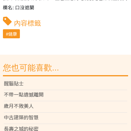
欄名: 口沒遮蘭
內容標籤
健康
您也可能喜歡...
醒腦貼士
不帶一點遺憾離開
歲月不敗美人
中古建築的智慧
長壽之城的秘密