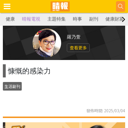
健康
晴報電視
主題特集
時事
副刊
健康財富
羅乃萱
查看更多
慷慨的感染力
生活副刊
發佈時間: 2025/03/04