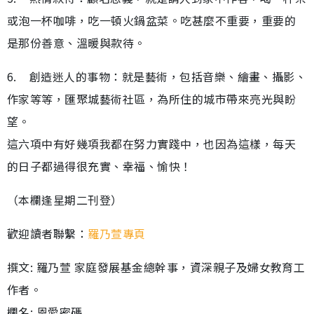
或泡一杯咖啡，吃一頓火鍋盆菜。吃甚麼不重要，重要的
是那份善意、溫暖與款待。
6. 創造迷人的事物：就是藝術，包括音樂、繪畫、攝影、
作家等等，匯聚城藝術社區，為所住的城市帶來亮光與盼
望。
這六項中有好幾項我都在努力實踐中，也因為這樣，每天
的日子都過得很充實、幸福、愉快！
（本欄逢星期二刊登）
歡迎讀者聯繫：
羅乃萱專頁
撰文: 羅乃萱 家庭發展基金總幹事，資深親子及婦女教育工
作者。
欄名: 恩愛密碼