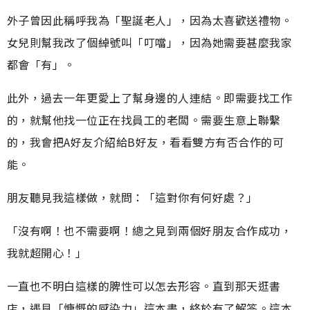
外子曾因此稱呼我為「聖誕老人」，因為太喜歡送禮物。
女兒則幫我改了個綽號叫「叮噹」，因為她需要甚麼我家
都會「有」。
此外，過去一年更愛上了幫身邊的人連結。即需要找工作
的，就幫他找一位正在找員工的老闆。需要生意上聯繫
的，我會把A好友介紹給B好友，看看雙方有否合作的可
能。
朋友聽見我這樣做，就問：「這對你有何好處？」
「沒有啊！也不需要啊！總之見到兩個好朋友合作成功，
我就超開心！」
一直也不明白這樣的脾性可以怎去形容。直到那天逛書
店，遇見「慷慨的感染力」這本書，終於有了解答。這本