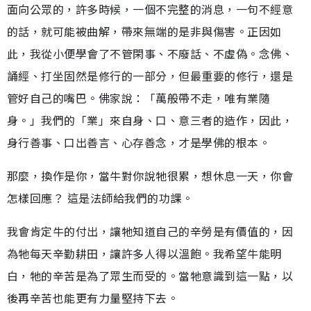
面向公眾的，許多時候，一個不完整的消息，一句不經意
的話，就可能被曲解，帶來無端的是非與傷害。正因如
此，我從小便學會了不管閑事、不廢話、不虛偽。念佛、
誦經、打坐固然是修行的一部分，但最重要的修行，還是
管好自己的嘴巴。佛家說：「萬般帶不走，唯有業隨
身。」我們的「業」來自身、口、意三者的造作，因此，
身行善事、口出善言、心存善念，才是學佛的根本。
那麼，換作是你，當牛對你說牠很累，想休息一天，你會
怎樣回應？ 這是法師給我們的功課。
我會肯定牛的付出，讓牠知道自己的辛勞是有價值的，因
為牠每天辛勤耕田，讓許多人得以溫飽。我希望牛能明
白，牠的辛苦是為了眾生而受的。當牠意識到這一點，以
後再辛苦也能更有力量堅持下去。