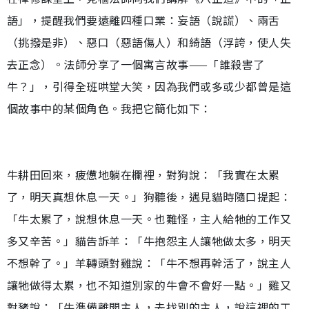
語」，提醒我們要遠離四種口業：妄語（說謊）、兩舌
（挑撥是非）、惡口（惡語傷人）和綺語（浮誇，使人失
去正念）。法師分享了一個寓言故事——「誰殺害了
牛？」，引得全班哄堂大笑，因為我們或多或少都曾是這
個故事中的某個角色。我把它簡化如下：
牛耕田回來，疲憊地躺在欄裡，對狗說：「我實在太累
了，明天真想休息一天。」狗聽後，遇見貓時隨口提起：
「牛太累了，說想休息一天。也難怪，主人給牠的工作又
多又辛苦。」貓告訴羊：「牛抱怨主人讓牠做太多，明天
不想幹了。」羊轉頭對雞說：「牛不想再幹活了，說主人
讓牠做得太累，也不知道別家的牛會不會好一點。」雞又
對豬說：「牛準備離開主人，去找別的主人，說這裡的工