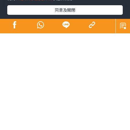
同意及關閉
這是我人生中第一個報章專欄。很感恩有這個機會，讓我
的文字被看見。
多年來寫專欄、出書，累積的不只是文字技巧，更是對生
命的感受力，還有一種在東方文化底蘊下養成的柔韌與堅
持。每當我埋首寫稿，都深深感受到中文的力量——那種源
自歷史、文化與情感的厚度。中文能用最少的字，道出最
多的情。它擅長含蓄與留白，越是不說破，越能觸動人
心。
一個詞可以有多重意義，「沉淪」、「底線」、「坦然」
這些字，不只是詞彙，更是一個人的信仰與人生姿態。由
衷感恩中文是我的母語。