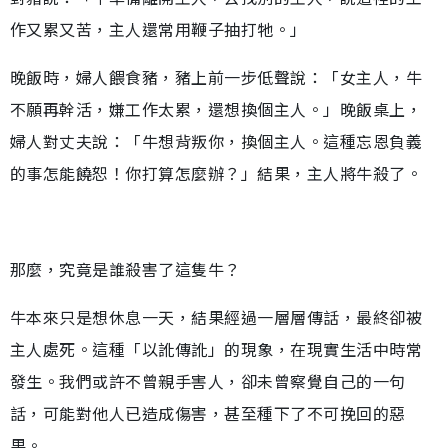
作又累又苦，主人還常用鞭子抽打牠。」
晚飯時，婦人餵食豬，豬上前一步低聲說：「女主人，牛
不願再幹活，嫌工作太累，還想換個主人。」晚飯桌上，
婦人對丈夫說：「牛想背叛你，換個主人。這種忘恩負義
的事怎能饒恕！你打算怎麼辦？」結果，主人將牛殺了。
那麼，究竟是誰殺害了這隻牛？
牛本來只是想休息一天，結果經過一層層傳話，最終卻被
主人處死。這種「以訛傳訛」的現象，在現實生活中時常
發生。我們或許不曾親手害人，卻未曾察覺自己的一句
話，可能對他人已造成傷害，甚至種下了不可挽回的惡
果。