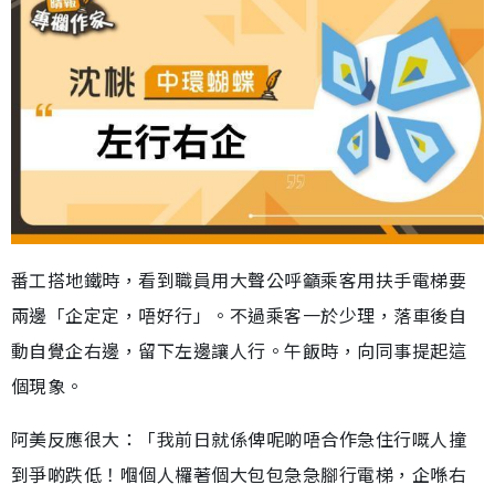
番工搭地鐵時，看到職員用大聲公呼籲乘客用扶手電梯要
兩邊「企定定，唔好行」。不過乘客一於少理，落車後自
動自覺企右邊，留下左邊讓人行。午飯時，向同事提起這
個現象。
阿美反應很大：「我前日就係俾呢啲唔合作急住行嘅人撞
到爭啲跌低！嗰個人欏著個大包包急急腳行電梯，企喺右