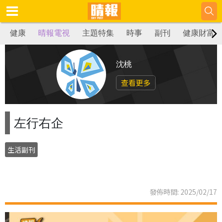
健康
晴報電視
主題特集
時事
副刊
健康財富
沈桃
查看更多
左行右企
生活副刊
發佈時間: 2025/02/17