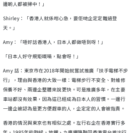
邊啲人都被掃中！」
Shirley：「香港人就係咁心急，要佢哋企定定難過登
天。」
Amy：「唔好話香港人，日本人都做唔到呀！」
「日本人好守規矩嘅喎，點會呀！」
Amy 話：東京市在2018年開始就嘗試推廣「扶手電梯不步
行」，理由與香港的大致一樣：電梯步行不安全、對維修
保養不好、兩邊企整體來說更快。可是推廣多年，在主要
車站都沒有效果，因為這已經成為日本人的習慣。一邊行
一邊企被認為是更方便趕車的人，企定定的人會被指責。
香港的情況與東京也有相似之處。左行右企在香港實行多
年，1985年的時候，地鐵、九廣鐵路聯同香港電台推出行