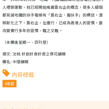
人禮貌運動，就已經開始推廣靠右企的概念，很多人細個
都見過地鐵的扶手電梯有「靠右企、握扶手」的標誌。潛
移默化之下，靠右企，左邊行，已成為香港人的習慣。要
改變實行多年的習慣，難之又難。
（本欄逢星期一、四刊登）
撰文: 沈桃 好飲好食好奇之穿花蝴蝶
欄名: 中環蝴蝶
內容標籤
家居