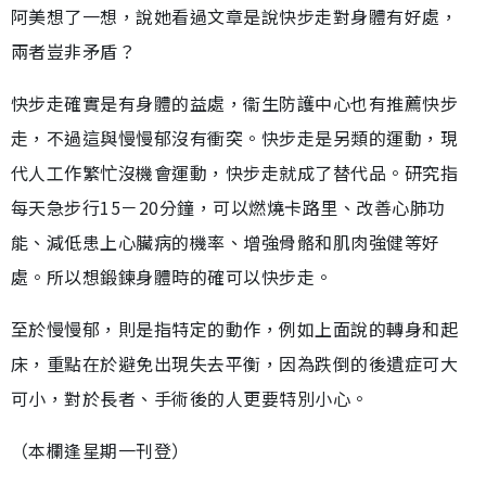
阿美想了一想，說她看過文章是說快步走對身體有好處，
兩者豈非矛盾？
快步走確實是有身體的益處，衞生防護中心也有推薦快步
走，不過這與慢慢郁沒有衝突。快步走是另類的運動，現
代人工作繁忙沒機會運動，快步走就成了替代品。研究指
每天急步行15－20分鐘，可以燃燒卡路里、改善心肺功
能、減低患上心臟病的機率、增強骨骼和肌肉強健等好
處。所以想鍛鍊身體時的確可以快步走。
至於慢慢郁，則是指特定的動作，例如上面說的轉身和起
床，重點在於避免出現失去平衡，因為跌倒的後遺症可大
可小，對於長者、手術後的人更要特別小心。
（本欄逢星期一刊登）