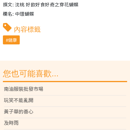
撰文: 沈桃 好飲好食好奇之穿花蝴蝶
欄名: 中環蝴蝶
內容標籤
健康
您也可能喜歡...
南油服裝批發市場
玩笑不能亂開
黃子華的善心
及時雨