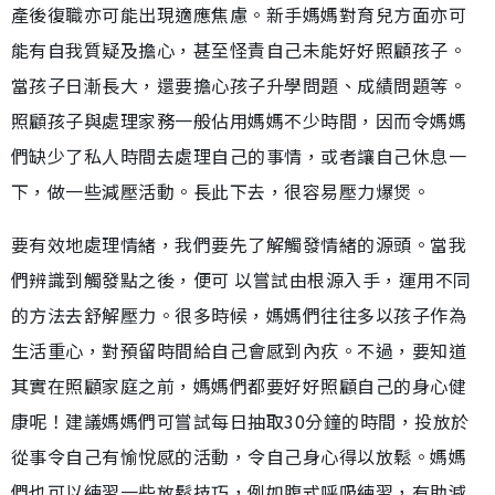
產後復職亦可能出現適應焦慮。新手媽媽對育兒方面亦可
能有自我質疑及擔心，甚至怪責自己未能好好照顧孩子。
當孩子日漸長大，還要擔心孩子升學問題、成績問題等。
照顧孩子與處理家務一般佔用媽媽不少時間，因而令媽媽
們缺少了私人時間去處理自己的事情，或者讓自己休息一
下，做一些減壓活動。長此下去，很容易壓力爆煲。
要有效地處理情緒，我們要先了解觸發情緒的源頭。當我
們辨識到觸發點之後，便可 以嘗試由根源入手，運用不同
的方法去舒解壓力。很多時候，媽媽們往往多以孩子作為
生活重心，對預留時間給自己會感到內疚。不過，要知道
其實在照顧家庭之前，媽媽們都要好好照顧自己的身心健
康呢！建議媽媽們可嘗試每日抽取30分鐘的時間，投放於
從事令自己有愉悅感的活動，令自己身心得以放鬆。媽媽
們也可以練習一些放鬆技巧，例如腹式呼吸練習，有助減