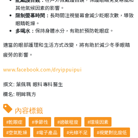
配戴護目鏡：
其他氣候因素的影響。
長時間注視螢幕會減少眨眼次數，導致
限制螢幕時間：
眼睛乾燥。
保持身體水分，有助於預防乾眼症。
多喝水：
適當的眼部護理和生活方式改變，將有助於減少冬季眼睛
疲勞的影響。
www.facebook.com/dryippuipui
撰文: 葉佩珮 眼科專科醫生
欄名: 明眸珮方
內容標籤
乾眼症
季節性
過敏程度
環境因素
空氣乾燥
電子產品
光線不足
視覺對比度低