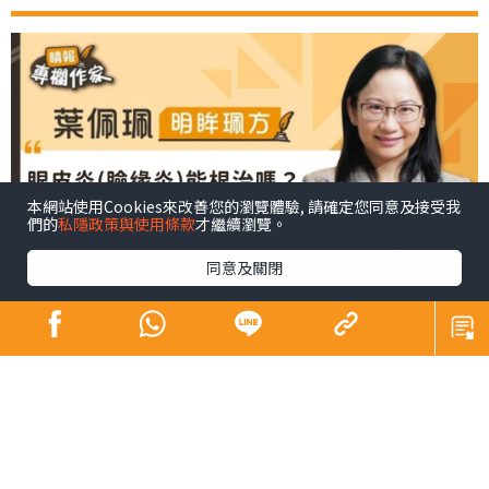
本網站使用Cookies來改善您的瀏覽體驗, 請確定您同意及接受我
們的
私隱政策與使用條款
才繼續瀏覽。
同意及關閉
要有效處理
，首先需了解其成因及多樣性，主因包
瞼缘炎
括：
金黃色葡萄球菌常見於皮膚，當其過度繁殖
細菌感染：
並感染眼瞼邊緣時，會引發葡萄球菌性瞼缘炎，導致眼
瞼發炎。