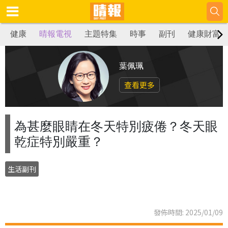
健康
晴報電視
主題特集
時事
副刊
健康財富
葉佩珮
查看更多
為甚麼眼睛在冬天特別疲倦？冬天眼
乾症特別嚴重？
生活副刊
發佈時間: 2025/01/09