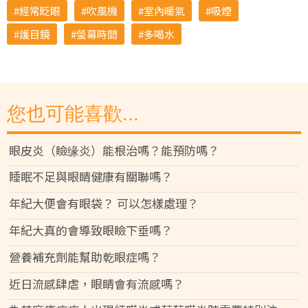
經常眨眼
吹風機
室內暖氣
吸煙
護目鏡
螢幕時間
多喝水
您也可能喜歡...
眼皮炎（瞼缘炎）能根治嗎？能預防嗎？
睡眠不足與眼睛健康有關聯嗎？
年紀大便會有眼袋？ 可以怎樣處理？
年紀大真的會導致眼瞼下垂嗎？
營養補充劑能幫助乾眼症嗎？
近日流感肆虐，眼睛會有流感嗎？