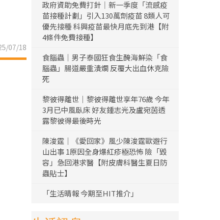
政府資助免費打針｜新一季度「流感疫
苗接種計劃」引入130萬劑疫苗 8類人可
優先接種 科興疫苗最快月底先到港【附
4條件免費接種】
5/07/18
食腦蟲｜男子泰國狂食生醃海鮮染「食
腦蟲」腸道嚴重潰爛 反覆大出血休克險
死
黎彼得離世｜黎彼得離世享年76歲 今年
3月已中風臥床 好友鍾志光及盧宛茵透
露黎彼得最後時光
陳浚霆｜《愛回家》風少陳浚霆歐遊行
山出事 1原因全身爆紅疹極恐怖 險「毀
容」急回港求醫【附皮膚科醫生夏日防
蟲貼士】
「生活晴報 今期至HIT推介」