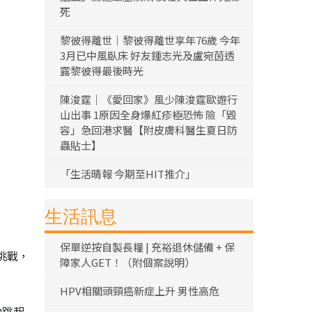
死
黎彼得離世｜黎彼得離世享年76歲 今年
3月已中風臥床 好友鍾志光及盧宛茵透
露黎彼得最後時光
陳浚霆｜《愛回家》風少陳浚霆歐遊行
山出事 1原因全身爆紅疹極恐怖 險「毀
容」急回港求醫【附皮膚科醫生夏日防
蟲貼士】
「生活晴報 今期至HIT推介」
生活訊息
保單逆按自製長糧 | 充裕退休儲備 + 保
挑戰，
障家人GET！（附個案說明）
HPV相關頭頸癌新症上升 男性高危
他跳起