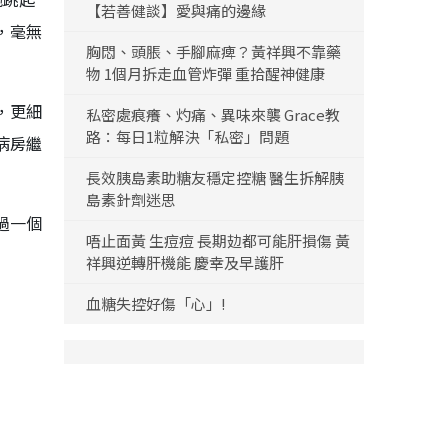
【若善健談】愛與痛的邊緣
，毫無
胸悶、頭脹、手腳麻痺？黃祥興不靠藥
物 1個月拆走血管炸彈 重拾醒神健康
，更細
私密處痕癢、灼痛、異味來襲 Grace教
路：每日1粒解決「私密」問題
病房繼
長效胰島素助糖友穩定控糖 醫生拆解胰
島素針劑迷思
過一個
唔止面黃 生痘痘 長期攰都可能肝損傷 黃
祥興逆轉肝機能 慶幸及早護肝
血糖失控好傷「心」!