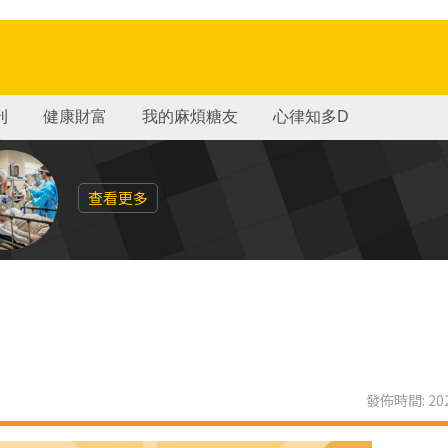
刊
健康財富
我的麻煩糖友
心律知多D
查看更多
發佈時間: 202