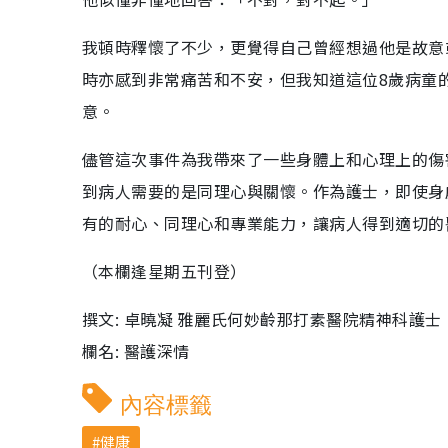
我頓時釋懷了不少，更覺得自己曾經想過他是故意
時亦感到非常痛苦和不安，但我知道這位8歲病童
意。
儘管這次事件為我帶來了一些身體上和心理上的傷
到病人需要的是同理心與關懷。作為護士，即使身
有的耐心、同理心和專業能力，讓病人得到適切的
（本欄逢星期五刊登）
撰文: 卓曉凝 雅麗氏何妙齡那打素醫院精神科護士
欄名: 醫護深情
內容標籤
健康