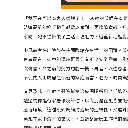
「我現在可以為家人煮飯了！」60歲的英姐在遙
時連簡單的抬手動作都難以做到，更惶論煮飯、扭
家訪，她不僅恢復了生活自理能力，還重新走進廚
中風患者在出院後往往面臨諸多生活上的困難。英
患者而言，家中的環境配置仍有不少安全隱患，例
次傷害，令之前的努力功虧一簣。再者，以往患者
不便的人士或居住偏遠的家庭而言，體力、時間與
有見及此，律敦治醫院職業治療團隊採用了「遙距
透過視像進行家居環境評估，以識別潛在風險並提
應新環境。這種模式既維持治療的連續性，又能針
英姐在家中浴室加裝扶手，並調整廚房工作枱的高
適時調整復康計劃。