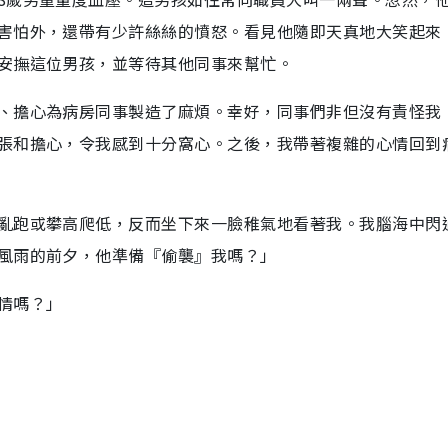
害怕外，還帶有少許絲絲的憤怒。看見他隨即天真地大笑起來
安撫這位男孩，並等待其他同事來幫忙。
、擔心為病房同事製造了麻煩。幸好，同事們非但沒有責怪我
張和擔心，令我感到十分窩心。之後，我帶著複雜的心情回到
亂跑或攀高爬低，反而坐下來一臉稚氣地看著我。我腦海中閃
風雨的前夕，他準備『偷襲』我嗎？」
情嗎？」