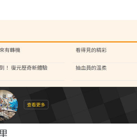
來有轉機
看得見的精彩
到！ 復元歷奇新體驗
抽血員的溫柔
查看更多
里