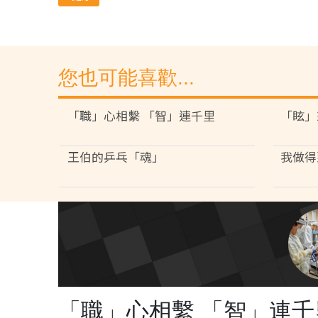
您也可能喜歡...
「職」心相繫 「智」連千里
「眩」
王伯的乒乓「魂」
我做得
「職」心相繫 「智」連千