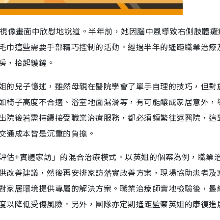
距視像畫面中欣慰地說道。半年前，她因腦中風導致右側肢體癱
毛巾這些需要手部精巧控制的活動。經過半年的遙距職業治療
房，拾起鑊鏟。
姐的兒子憶述，雖然母親在醫院學會了單手自理的技巧，但對
如椅子高度不合適、浴室地面濕滑等，有可能釀成家居意外，
出院後若需持續接受職業治療服務，都必須頻繁往返醫院，這
交通成本皆是沉重的負擔。
評估+實體家訪」的混合治療模式。以英姐的個案為例，職業
供改善建議，然後再安排家訪落實改善方案，現場協助患者及
對家居環境提供專屬的解決方案。職業治療師實地檢驗後，最
度以降低受傷風險。另外，團隊亦定期遙距監察英姐的康復進