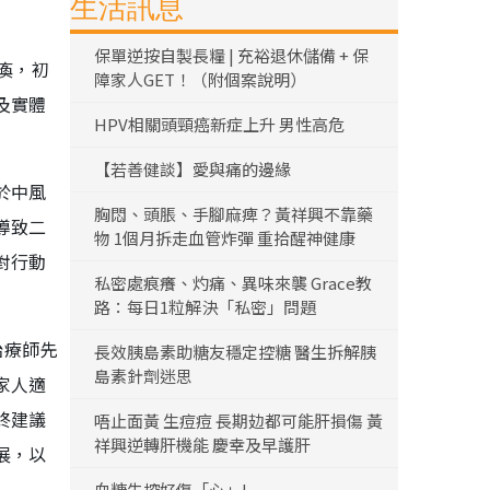
生活訊息
保單逆按自製長糧 | 充裕退休儲備 + 保
瘓，初
障家人GET！（附個案說明）
及實體
HPV相關頭頸癌新症上升 男性高危
【若善健談】愛與痛的邊緣
於中風
胸悶、頭脹、手腳麻痺？黃祥興不靠藥
導致二
物 1個月拆走血管炸彈 重拾醒神健康
對行動
私密處痕癢、灼痛、異味來襲 Grace教
路：每日1粒解決「私密」問題
治療師先
長效胰島素助糖友穩定控糖 醫生拆解胰
島素針劑迷思
家人適
終建議
唔止面黃 生痘痘 長期攰都可能肝損傷 黃
祥興逆轉肝機能 慶幸及早護肝
展，以
血糖失控好傷「心」!