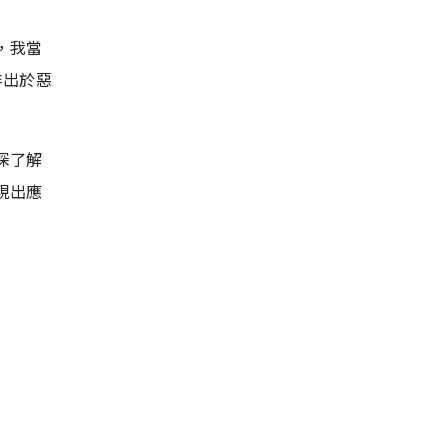
，我當
非出於惡
深了解
現出應