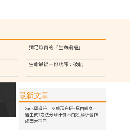
彌足珍貴的「生命讚禮」
生命最後一份功課：破執
最新文章
Sick問識答｜皮膚現白斑=真菌纏身？
醫生教1方法分辨汗斑vs白蝕 解析發作
成因大不同