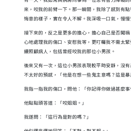
來，咬我的前臂一下。那一瞬間，我除了感到有點
悔意的樣子，實在令人不解。我深吸一口氣，慢慢
接下來的，反之是更多的擔心，擔心自己是否闖禍
心地處理我的傷口、安慰我等，更叮囑我不需太緊
續照顧病人，包括曾經咬我的那位小男孩。
後來又有一次，這位小男孩表現較平時安靜，沒有
不太好的預感，「他是在想一些鬼主意嗎？這是暴
我指一指我的傷口，問他：「你記得你做過甚麼事
他點點頭答道：「咬姐姐。」
我遂問：「這行為是對的嗎？」
他似懂非懂地回答：「不對，對不起。」