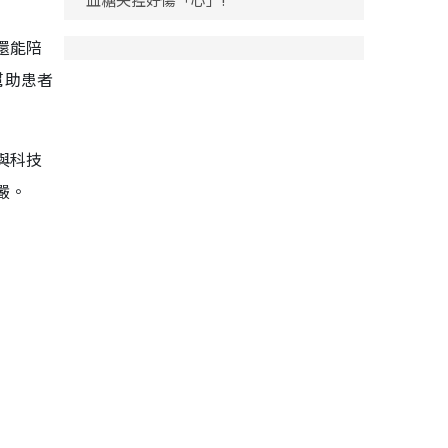
還能陪
幫助患者
與科技
嚴。