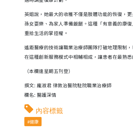
英姐說，她最大的收穫不僅是肢體功能的恢復，更
孫女耍樂、為家人準備飯餸。這種「有意義的康復
重拾生活的掌控權。
遙距醫療的技術讓職業治療師團隊打破地理限制，
在這種創新服務模式中相輔相成，讓患者在最熟悉
（本欄逢星期五刊登）
撰文: 龐淑君 律敦治醫院駐院職業治療師
欄名: 醫護深情
內容標籤
健康