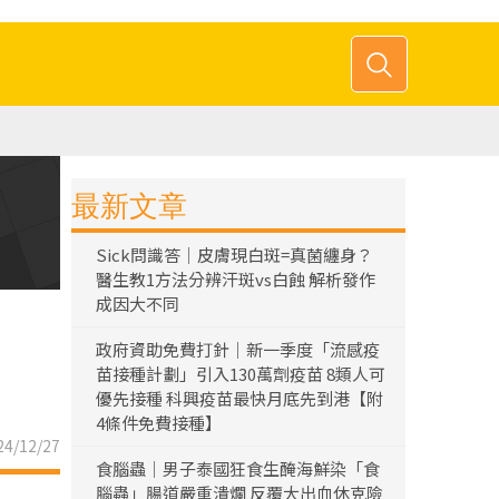
最新文章
Sick問識答｜皮膚現白斑=真菌纏身？
醫生教1方法分辨汗斑vs白蝕 解析發作
成因大不同
政府資助免費打針｜新一季度「流感疫
苗接種計劃」引入130萬劑疫苗 8類人可
優先接種 科興疫苗最快月底先到港【附
4條件免費接種】
4/12/27
食腦蟲｜男子泰國狂食生醃海鮮染「食
腦蟲」腸道嚴重潰爛 反覆大出血休克險