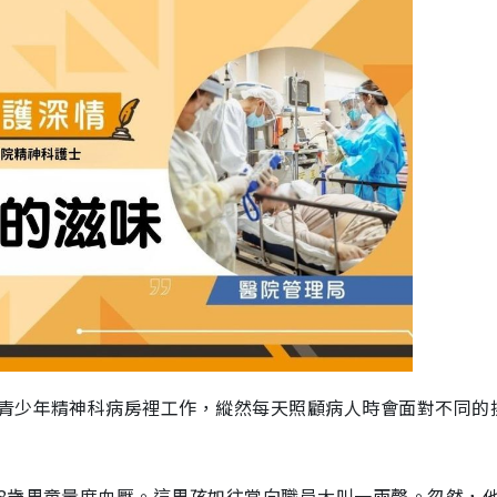
青少年精神科病房裡工作，縱然每天照顧病人時會面對不同的
8歲男童量度血壓。這男孩如往常向職員大叫一兩聲。忽然，