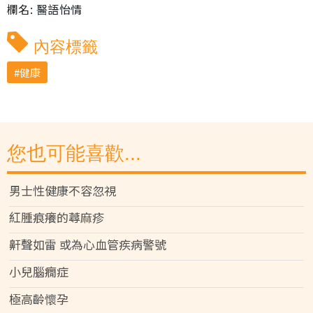
欄名: 醫語怡情
內容標籤
健康
您也可能喜歡...
男士性健康不容忽視
紅腫痕癢的蕁麻疹
鼾聲如雷 或為心血管疾病警號
小兒腦癇症
極高齡懷孕