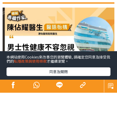
本網站使用Cookies來改善您的瀏覽體驗, 請確定您同意及接受我
們的
私隱政策與使用條款
才繼續瀏覽。
同意及關閉
男士隨年齡增長可能會出現各種性健康問題，有研究指
出，本港每兩名40至70歲男士中，就有一人曾受過不同程
度勃起功能障礙的困擾。勃起功能障礙不僅影響生理健
康，更關乎心理健康、伴侶關係及生活質素，然而，不少
男士或因難以啟齒而延誤就醫。