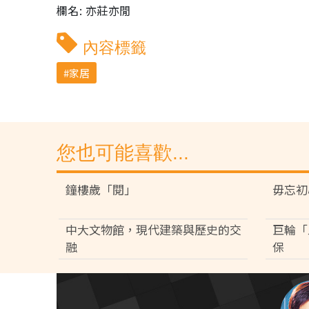
欄名: 亦莊亦閒
內容標籤
家居
您也可能喜歡...
鐘樓歲「閱」
毋忘初
中大文物館，現代建築與歷史的交
巨輪「
融
保