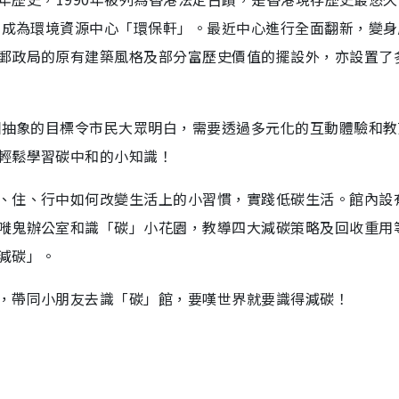
手，成為環境資源中心「環保軒」。最近中心進行全面翻新，變
郵政局的原有建築風格及部分富歷史價值的擺設外，亦設置了
這個抽象的目標令市民大眾明白，需要透過多元化的互動體驗和教
輕鬆學習碳中和的小知識！
、住、行中如何改變生活上的小習慣，實踐低碳生活。館內設
嘥鬼辦公室和識「碳」小花園，教導四大減碳策略及回收重用
減碳」。
，帶同小朋友去識「碳」館，要嘆世界就要識得減碳！