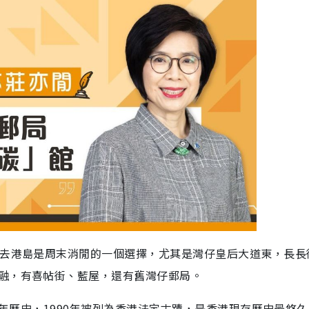
海去港島是周末消閒的一個選擇，尤其是灣仔皇后大道東，長長
融，有喜帖街、藍屋，還有舊灣仔郵局。
0年歷史，1990年被列為香港法定古蹟，是香港現存歷史最悠