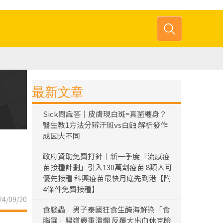
最新文章
Sick問識答｜皮膚現白斑=真菌纏身？
醫生教1方法分辨汗斑vs白蝕 解析發作
成因大不同
政府資助免費打針｜新一季度「流感疫
苗接種計劃」引入130萬劑疫苗 8類人可
優先接種 科興疫苗最快月底先到港【附
4條件免費接種】
4/09/20
食腦蟲｜男子泰國狂食生醃海鮮染「食
腦蟲」腸道嚴重潰爛 反覆大出血休克險