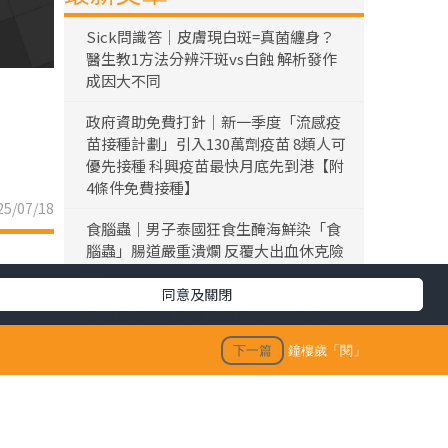
Sick問識答｜皮膚現白斑=真菌纏身？
醫生教1方法分辨汗斑vs白蝕 解析發作
成因大不同
政府資助免費打針｜新一季度「流感疫
苗接種計劃」引入130萬劑疫苗 8類人可
優先接種 科興疫苗最快月底先到港【附
4條件免費接種】
5/07/18
食腦蟲｜男子泰國狂食生醃海鮮染「食
腦蟲」腸道嚴重潰爛 反覆大出血休克險
死
同意及關閉
黎彼得離世｜黎彼得離世享年76歲 今年
3月已中風臥床 好友鍾志光及盧宛茵透
下一篇
鐘樓歲「閱」
露黎彼得最後時光
陳浚霆｜《愛回家》風少陳浚霆歐遊行
山出事 1原因全身爆紅疹極恐怖 險「毀
容」急回港求醫【附皮膚科醫生夏日防