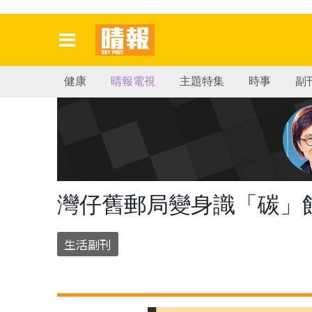
健康
晴報電視
主題特集
時事
副
灣仔舊郵局變身識「碳」
生活副刊