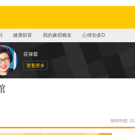
刊
健康財富
我的麻煩糖友
心律知多D
莊偉茵
查看更多
館
發佈時間: 202