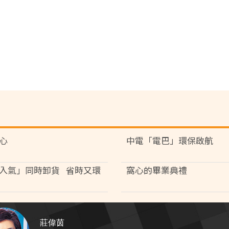
心
中電「電巴」環保啟航
入氣」同時卸貨 省時又環
窩心的畢業典禮
莊偉茵