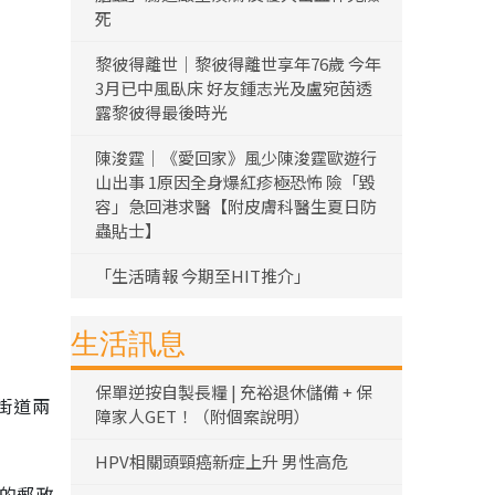
死
黎彼得離世｜黎彼得離世享年76歲 今年
3月已中風臥床 好友鍾志光及盧宛茵透
露黎彼得最後時光
陳浚霆｜《愛回家》風少陳浚霆歐遊行
山出事 1原因全身爆紅疹極恐怖 險「毀
容」急回港求醫【附皮膚科醫生夏日防
蟲貼士】
「生活晴報 今期至HIT推介」
生活訊息
保單逆按自製長糧 | 充裕退休儲備 + 保
街道兩
障家人GET！（附個案說明）
HPV相關頭頸癌新症上升 男性高危
久的郵政