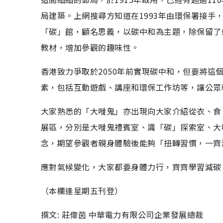
局建築。上網搜尋方知道在1993年由環保署接
「碳」館，顧名思義，以碳中和為主題，除保留了
教材，增加參觀的趣味性。
香港致力爭取於2050年前實現碳中和，但要將
素，包括互動遊戲、講座和環保工作坊等，讓公眾
大家熟悉的「大嘥鬼」亦出現向大家介紹從衣、食
展區，分別是大嘥鬼禮賓室、識「碳」探索室、大
念，期望參觀者親身體驗後能夠「扭轉習慣，一齊
應對氣候變化，大家都要身體力行，齊齊學習減碳
（本欄逢星期五刊登）
撰文: 莊偉茵 中華電力有限公司企業發展總裁