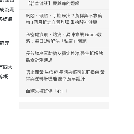
【若善健談】愛與痛的邊緣
身成為識
胸悶、頭脹、手腳麻痺？黃祥興不靠藥
多媒體
物 1個月拆走血管炸彈 重拾醒神健康
私密處痕癢、灼痛、異味來襲 Grace教
路：每日1粒解決「私密」問題
育元
長效胰島素助糖友穩定控糖 醫生拆解胰
島素針劑迷思
有四大
唔止面黃 生痘痘 長期攰都可能肝損傷 黃
等概
祥興逆轉肝機能 慶幸及早護肝
血糖失控好傷「心」!