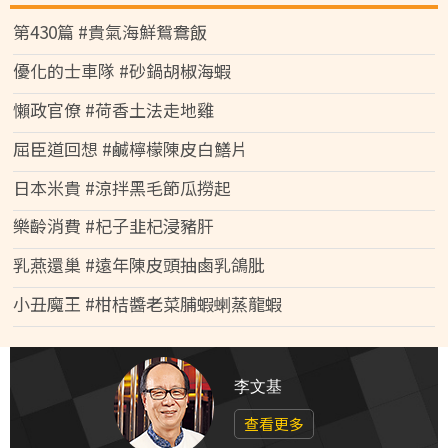
第430篇 #貴氣海鮮鴛鴦飯
優化的士車隊 #砂鍋胡椒海蝦
懶政官僚 #荷香土法走地雞
屈臣道回想 #鹹檸檬陳皮白鱔片
日本米貴 #涼拌黑毛節瓜撈起
樂齡消費 #杞子韭杞浸豬肝
乳燕還巢 #遠年陳皮頭抽鹵乳鴿肶
小丑魔王 #柑桔醬老菜脯蝦蝲蒸龍蝦
李文基
查看更多