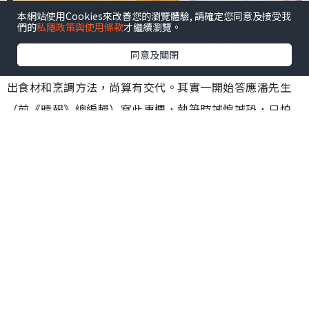
本網站使用Cookies來改善您的瀏覽體驗, 請確定您同意及接受我
們的
私隱政策與使用條款
才繼續瀏覽。
不經不覺在《晴報》寫了九個多年頭的專欄，有430篇內文
同意及關閉
和430個菜譜，都是每周刊登一篇散文，以及沒有重複地列
出食材和烹調方法，尚算有交代。其實一開始答應潘先生
（前《晴報》總編輯）寫此專欄，執筆時誠惶誠恐，只怕
自己文化水平不高，但抱着分享的心態，便放膽去寫。
近年來有不少實體收費報刊停刊，連帶免費派發的日報都
因為廣告量不足而沒法經營，報業急速收縮，情況令人慘
不忍睹。昔日每朝晨早於街頭隨處都可見排着長長的人
龍，等待不同免費報章派發，場面非常熱鬧。
後來疫情爆發，人們為了避免互相傳染而減少接觸，免費
派發的報刊都要停下來。傳媒開始投放更資源去發展電子
版，令市民可以隨時隨地用手機收看各項訊息及娛樂節