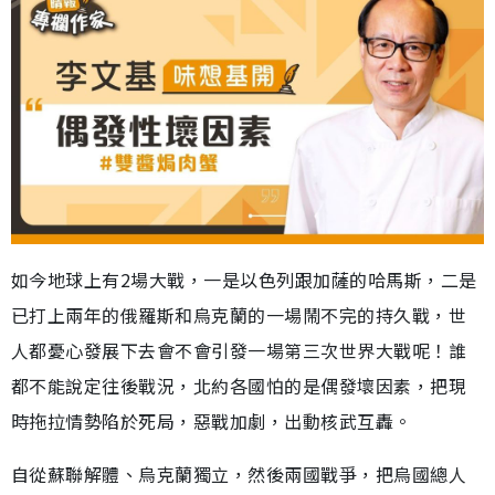
如今地球上有2場大戰，一是以色列跟加薩的哈馬斯，二是
已打上兩年的俄羅斯和烏克蘭的一場鬧不完的持久戰，世
人都憂心發展下去會不會引發一場第三次世界大戰呢！誰
都不能說定往後戰況，北約各國怕的是偶發壞因素，把現
時拖拉情勢陷於死局，惡戰加劇，出動核武互轟。
自從蘇聯解體、烏克蘭獨立，然後兩國戰爭，把烏國總人