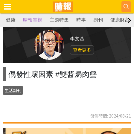
健康
晴報電視
主題特集
時事
副刊
健康財富
李文基
查看更多
偶發性壞因素 #雙醬焗肉蟹
生活副刊
發佈時間: 2024/08/21