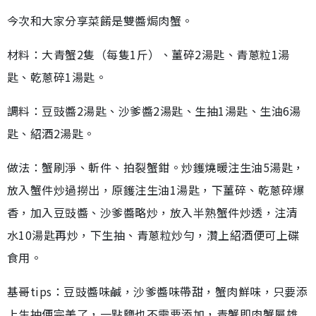
今次和大家分享菜餚是雙醬焗肉蟹。
材料：大青蟹2隻（每隻1斤）、薑碎2湯匙、青蔥粒1湯
匙、乾蔥碎1湯匙。
調料：豆豉醬2湯匙、沙爹醬2湯匙、生抽1湯匙、生油6湯
匙、紹酒2湯匙。
做法：蟹刷淨、斬件、拍裂蟹鉗。炒鑊燒暖注生油5湯匙，
放入蟹件炒過撈出，原鑊注生油1湯匙，下薑碎、乾蔥碎爆
香，加入豆豉醬、沙爹醬略炒，放入半熟蟹件炒透，注清
水10湯匙再炒，下生抽、青蔥粒炒勻，灒上紹酒便可上碟
食用。
基哥tips：豆豉醬味鹹，沙爹醬味帶甜，蟹肉鮮味，只要添
上生抽便完美了，一點鹽也不需要添加，青蟹即肉蟹屬雄