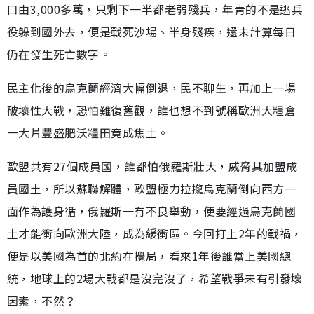
口由3,000多萬，只剩下一半都老弱殘兵，年青的不是逃兵
役躲到國外去，便是戰死沙場、半身殘疾，還未計算每日
仍在發生死亡數字。
民主化後的烏克蘭經濟大幅倒退，民不聊生，再加上一場
破壞性大戰，恐怕難復舊觀，誰也想不到號稱歐洲大糧倉
一大片豐盛肥沃糧田竟成焦土。
歐盟共有27個成員國，誰都怕俄羅斯壯大，威脅其加盟成
員國土，所以蘇聯解體，歐盟極力拉攏烏克蘭倒向西方一
面作為護身循，俄羅斯一有不良舉動，便要經過烏克蘭國
土才能衝向歐洲大陸，成為緩衝區。今回打上2年的戰禍，
便是以美國為首的北約在攪局，看來1年後誰當上美國總
統，地球上的2場大戰都是沒完沒了，希望戰爭未有引發壞
因素，不然？