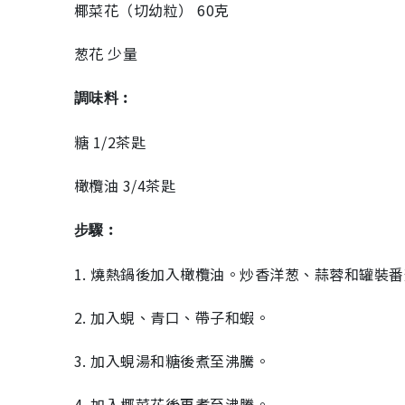
椰菜花（切幼粒） 60克
葱花 少量
調味料︰
糖 1/2茶匙
橄欖油 3/4茶匙
步驟︰
1. 燒熱鍋後加入橄欖油。炒香洋葱、蒜蓉和罐裝
2. 加入蜆、青口、帶子和蝦。
3. 加入蜆湯和糖後煮至沸騰。
4. 加入椰菜花後再煮至沸騰。