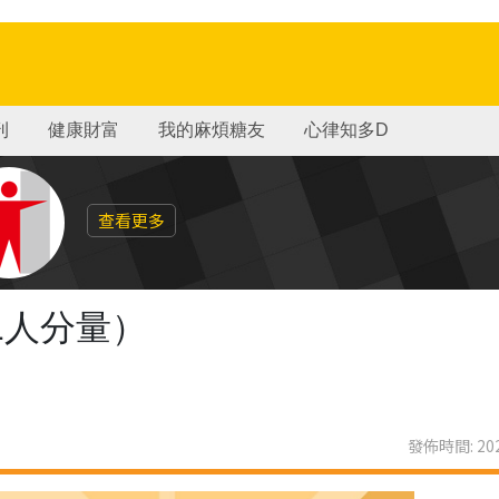
刊
健康財富
我的麻煩糖友
心律知多D
查看更多
1人分量）
發佈時間: 202