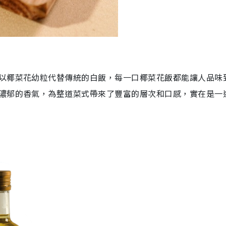
以椰菜花幼粒代替傳統的白飯，每一口椰菜花飯都能讓人品味
濃郁的香氣，為整道菜式帶來了豐富的層次和口感，實在是一