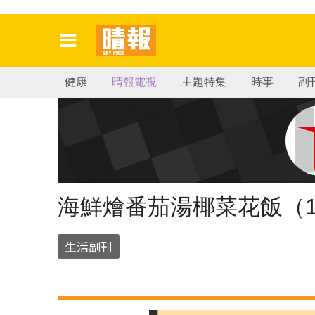
健康
晴報電視
主題特集
時事
副
海鮮燴番茄湯椰菜花飯（
生活副刊