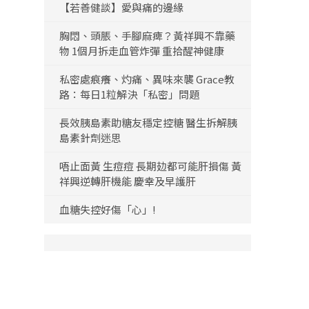
【若善健談】愛與痛的邊緣
胸悶、頭脹、手腳麻痺？黃祥興不靠藥
物 1個月拆走血管炸彈 重拾醒神健康
私密處痕癢、灼痛、異味來襲 Grace教
路：每日1粒解決「私密」問題
長效胰島素助糖友穩定控糖 醫生拆解胰
島素針劑迷思
唔止面黃 生痘痘 長期攰都可能肝損傷 黃
祥興逆轉肝機能 慶幸及早護肝
血糖失控好傷「心」!