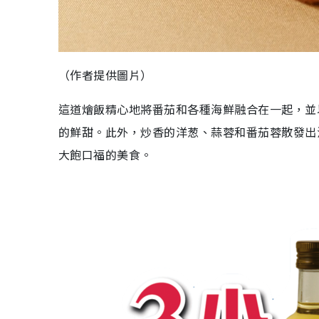
（作者提供圖片）
這道燴飯精心地將番茄和各種海鮮融合在一起，並
的鮮甜。此外，炒香的洋葱、蒜蓉和番茄蓉散發出
大飽口福的美食。