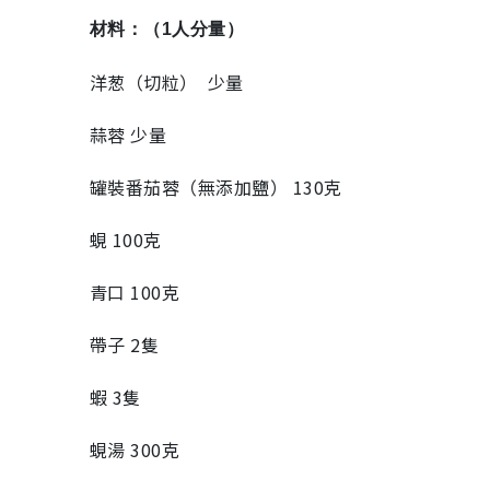
材料：（1人分量）
洋葱（切粒） 少量
蒜蓉 少量
罐裝番茄蓉（無添加鹽） 130克
蜆 100克
青口 100克
帶子 2隻
蝦 3隻
蜆湯 300克