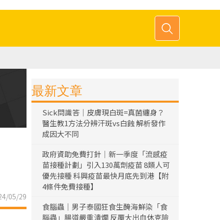
最新文章
Sick問識答｜皮膚現白斑=真菌纏身？
醫生教1方法分辨汗斑vs白蝕 解析發作
成因大不同
政府資助免費打針｜新一季度「流感疫
苗接種計劃」引入130萬劑疫苗 8類人可
優先接種 科興疫苗最快月底先到港【附
4條件免費接種】
4/05/29
食腦蟲｜男子泰國狂食生醃海鮮染「食
腦蟲」腸道嚴重潰爛 反覆大出血休克險