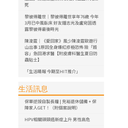
死
黎彼得離世｜黎彼得離世享年76歲 今年
3月已中風臥床 好友鍾志光及盧宛茵透
露黎彼得最後時光
陳浚霆｜《愛回家》風少陳浚霆歐遊行
山出事 1原因全身爆紅疹極恐怖 險「毀
容」急回港求醫【附皮膚科醫生夏日防
蟲貼士】
「生活晴報 今期至HIT推介」
生活訊息
保單逆按自製長糧 | 充裕退休儲備 + 保
障家人GET！（附個案說明）
HPV相關頭頸癌新症上升 男性高危